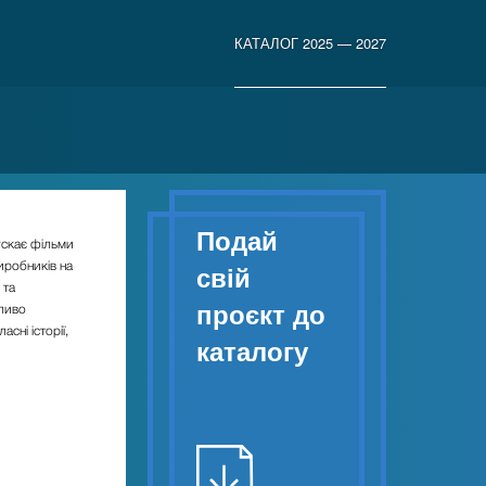
КАТАЛОГ 2025 — 2027
Подай
ускає фільми
виробників на
свій
 та
проєкт до
жливо
сні історії,
каталогу