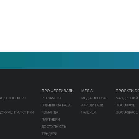
ПРО ФЕСТИВАЛЬ
МЕДІА
ПРОЄКТИ D
АЦІЯ DOCU/ПРО
РЕГЛАМЕНТ
МЕДІА ПРО НАС
МАНДРІВНИЙ
ВІДБІРКОВА РАДА
АКРЕДИТАЦІЯ
DOCU/КЛУБ
 ДОКУМЕНТАЛІСТИКИ
КОМАНДА
ГАЛЕРЕЯ
DOCU/SPACE
ПАРТНЕРИ
ДОСТУПНІСТЬ
ТЕНДЕРИ