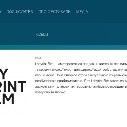
О
DOCU/СИНТЕЗ
ПРО ФЕСТИВАЛЬ
МЕДІА
И
ФІЛЬМИ
ОПИС
Labyrint Film — амстердамська продакшн-компанія, яка вип
та серіали високої якості для широкої аудиторії, ставлячи 
перше місце. Вона створює історії з актуальною соціальною
особистісною проблематикою. Для Labyrint Film також ва
заохочувати талановитих творців-початківців розповідати вла
правдиво та творчо.