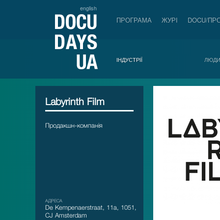
english
ПРОГРАМА
ЖУРІ
DOCU/ПР
ІНДУСТРІЇ
ЛЮД
Labyrinth Film
Продакшн-компанія
АДРЕСА
De Kempenaerstraat, 11a, 1051,
CJ Amsterdam