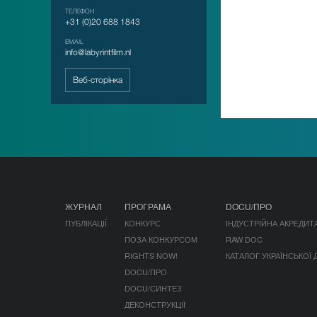
ТЕЛЕФОН
+31 (0)20 688 1843
EMAIL
info@labyrintfilm.nl
Веб-сторінка
ЖУРНАЛ
ПРОГРАМА
DOCU/ПРО
ПУБЛІКАЦІЇ
КОНКУРС
ІНДУСТРІЙНА АКРЕДИТ
ПОЗА КОНКУРСОМ
RAW DOC
RIGHTS NOW!
КАТАЛОГ УКРАЇНСЬКОЇ
DOCU/ПРО
DOCU/СИНТЕЗ
ДЕКОНСТРУКЦІЇ