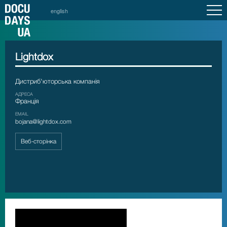
english
Lightdox
Дистриб'юторська компанія
АДРЕСА
Франція
EMAIL
bojana@lightdox.com
Веб-сторінка