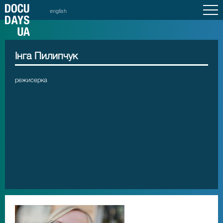
english
Інга Пилипчук
режисерка