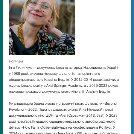
БІОГРАФІЯ
Інга Пилипчук — документалістка та авторка. Народилася в Україні
у 1986 році, вивчала німецьку філологію та порівняльне
літературознавство в Києві та Берліні. У 2012-2014 роках закінчила
журналістську освіту в Axel Springer Academy, а у 2019-2023 роках
навчалася режисурі документального кіно в filmArche у Берліні.
Як співавторка брала участь у створенні таких фільмів, як «Beyond
Revolution» (2022, Приз глядацьких симпатій на Німецькій премії
документального кіно, ZDF) та «Аня і Сєрьожа» (2018, 3sat). У 2023
році прем'єра її першого середньометражного автобіографічного
фільму «How Far Is Close» відбулась на кінофестивалі в Котбусі. У
2024 році вона представила «Teen Angst» (38 хв.) у секції «Specials»