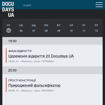
english
ПТ
СБ
НД
ПН
ВТ
СР
ЧТ
ПТ
05
06
07
08
09
10
11
12
18:00
ФІЛЬМ-ВІДКРИТТЯ
Церемонія відкриття 23 Docudays UA
18:00, Кт. «Жовтень», Зала «ГЕГЕМОН»
20:00
ПРОСТІ КОНСТРУКЦІЇ
Природжений фальсифікатор
20:00, Кт. «Жовтень», Зала «ГЕГЕМОН»