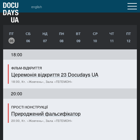
english
ПТ
СБ
НД
ПН
ВТ
СР
ЧТ
ПТ
05
06
07
08
09
10
11
12
18:00
ФІЛЬМ-ВІДКРИТТЯ
Церемонія відкриття 23 Docudays UA
18:00, Кт. «Жовтень», Зала «ГЕГЕМОН»
20:00
ПРОСТІ КОНСТРУКЦІЇ
Природжений фальсифікатор
20:00, Кт. «Жовтень», Зала «ГЕГЕМОН»