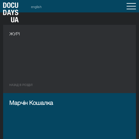
english
ЖУРІ
НАЗАД В РОЗДIЛ
Марчін Кошалка