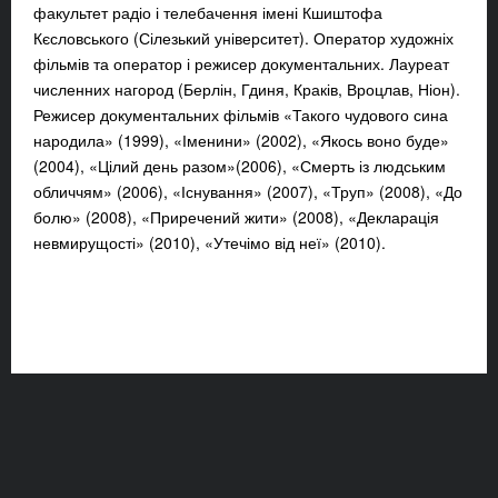
факультет радіо і телебачення імені Кшиштофа
Кєсловського (Сілезький університет). Оператор художніх
фільмів та оператор і режисер документальних. Лауреат
численних нагород (Берлін, Гдиня, Краків, Вроцлав, Ніон).
Режисер документальних фільмів «Такого чудового сина
народила» (1999), «Іменини» (2002), «Якось воно буде»
(2004), «Цілий день разом»(2006), «Смерть із людським
обличчям» (2006), «Існування» (2007), «Труп» (2008), «До
болю» (2008), «Приречений жити» (2008), «Декларація
невмирущості» (2010), «Утечімо від неї» (2010).