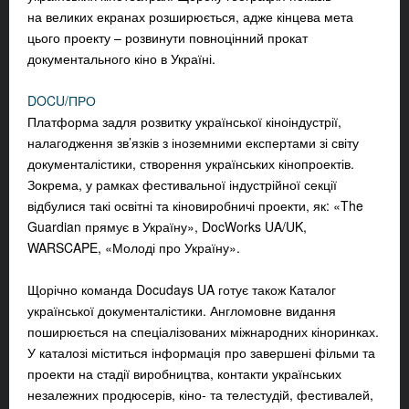
на
велик
их екранах розширюється, адже кінцева мета
цього проекту – розвинути повноцінний прокат
документального кіно в Україні.
DOCU/ПРО
Платформа задля розвитку української кіноіндустрії,
налагодження зв’язків з іноземними експертами зі світу
документалістики, створення українських кінопроектів.
Зокрема, у рамках фестивальної індустрійної секції
відбулися такі освітні та кіновиробничі проекти, як: «The
Guardian прямує в Україну», DocWorks UA/UK,
WARSCAPE, «Молоді про Україну».
Щорічно команда Docudays UA готує також Каталог
української документалістики. Англомовне видання
поширюється на спеціалізованих міжнародних кіноринках.
У каталозі міститься інформація про завершені фільми та
проекти на стадії виробництва, контакти українських
незалежних продюсерів, кіно- та телестудій, фестивалей,