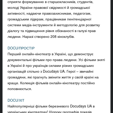
сприяти формуванню в старшокласників, студентів,
молоді України правової свідомості й громадської
активності, надаючи правозахисникам, педагогам,
громадським лідерам, працівникам пенітенціарної
системи медіа-інструменти й методологію для розвитку
діалогу та підвищення рівня обізнаності в галузі прав
людини. Наразі створено 208 кіноклубів.
DOCU/ПРОСТІР
Перший онлайн-кінотеатр в Україні, що демонструє
документальні фільми про права людини. Усі фільми зняті
в Україні й про українців силами різних громадських
організацій спільно з Dоcudays UA. Герої – звичайні
громадяни, які прагнуть змінити життя у своїй країні на
краще. Колекція фільмів онлайн-кінотеатру постійно
поповнюється.
DOCU/ХІТ
Найпопулярніші фільми березневого Docudays UA в
українських кінотеатрах! Щороку географія показів