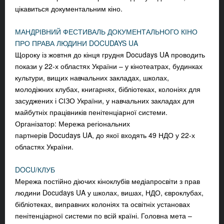
цікавиться документальним кіно.
МАНДРІВНИЙ ФЕСТИВАЛЬ ДОКУМЕНТАЛЬНОГО КІНО
ПРО ПРАВА ЛЮДИНИ DOCUDAYS UA
Щороку із жовтня до кінця грудня Docudays UA проводить
покази у 22-х областях України – у кінотеатрах, будинках
культури, вищих навчальних закладах, школах,
молодіжних клубах, книгарнях, бібліотеках, колоніях для
засуджених і СІЗО України, у навчальних закладах для
майбутніх працівників пенітенціарної системи.
Організатор: Мережа регіональних
партнерів
Docudays
UA
, до якої входять 49 НДО у 22-х
областях України.
DOCU/КЛУБ
Мережа постійно діючих кіноклубів медіапросвіти з прав
людини Docudays UA у школах, вишах, НДО, євроклубах,
бібліотеках, виправних колоніях та освітніх установах
пенітенціарної системи по всій країні. Головна мета –