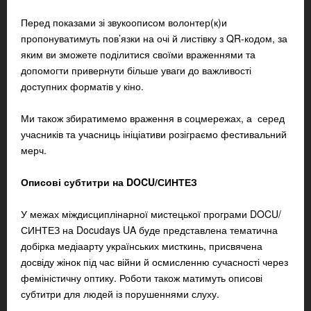
Перед показами зі звукоописом волонтер(к)и
пропонуватимуть пов’язки на очі й листівку з QR-кодом, за
яким ви зможете поділитися своїми враженнями та
допомогти привернути більше уваги до важливості
доступних форматів у кіно.
Ми також збиратимемо враження в соцмережах, а серед
учасників та учасниць ініціативи розіграємо фестивальний
мерч.
Описові субтитри на DOCU/СИНТЕЗ
У межах міждисциплінарної мистецької програми DOCU/
СИНТЕЗ на Docudays UA буде представлена тематична
добірка медіаарту українських мисткинь, присвячена
досвіду жінок під час війни й осмисленню сучасності через
феміністичну оптику. Роботи також матимуть описові
субтитри для людей із порушеннями слуху.