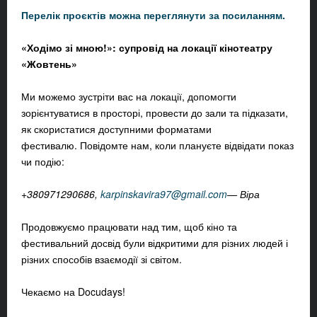
Перелік проєктів можна переглянути за посиланням.
«Ходімо зі мною!»: супровід на локації кінотеатру
«Жовтень»
Ми можемо зустріти вас на локації, допомогти
зорієнтуватися в просторі, провести до зали та підказати,
як скористатися доступними форматами
фестивалю. Повідомте нам, коли плануєте відвідати показ
чи подію:
+380971290686,
karpinskavira97@gmail.com
—
Віра
Продовжуємо працювати над тим, щоб кіно та
фестивальний досвід були відкритими для різних людей і
різних способів взаємодії зі світом.
Чекаємо на Docudays!