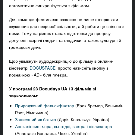
автоматично синхронізується з фільмом.
Для команди фестивалю важливо не лише створювати
звукоопис для незрячої спільноти, а й робити це спільно з
ними. Тому на різних етапах підготовки до процесу
долучені незрячі глядачі та глядачки, а також культурні й
громадські діячі.
Щоб увімкнути аудіодескрипцію до фільму в онлайн-
кінотеатрі
DOCUSPACE,
просто натисніть кнопку з
позначкою «AD» біля плеєра.
У програмі 23 Docudays UA 13 фільмів зі
звукоописом:
Природжений фальсифікатор
(Ерек Бремер, Беньямін
Рост, Німеччина)
Записаний як батько
(Дарія Ковальчук, Україна)
Апокаліпсис вчора, сьогодні, завтра і післязавтра
(Анастасія Бонадига, Чехія, Україна)