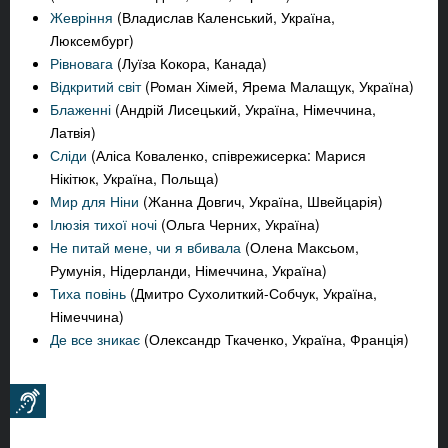
Жевріння
(Владислав Каленський, Україна,
Люксембург)
Рівновага
(Луїза Кокора, Канада)
Відкритий світ
(Роман Хімей, Ярема Малащук, Україна)
Блаженні
(Андрій Лисецький, Україна, Німеччина,
Латвія)
Сліди
(Аліса Коваленко, співрежисерка: Марися
Нікітюк, Україна, Польща)
Мир для Ніни
(Жанна Довгич, Україна, Швейцарія)
Ілюзія тихої ночі
(Ольга Черних, Україна)
Не питай мене, чи я вбивала
(Олена Максьом,
Румунія, Нідерланди, Німеччина, Україна)
Тиха повінь
(Дмитро Сухолиткий-Собчук, Україна,
Німеччина)
Де все зникає
(Олександр Ткаченко, Україна, Франція)