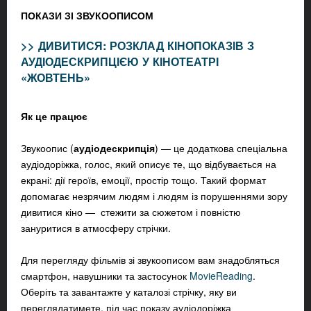
ПОКАЗИ ЗІ ЗВУКООПИСОМ
>> ДИВИТИСЯ: РОЗКЛАД КІНОПОКАЗІВ З
АУДІОДЕСКРИПЦІЄЮ У КІНОТЕАТРІ
«ЖОВТЕНЬ»
Як це працює
Звукоопис (
аудіодескрипція
)
—
це додаткова спеціальна
аудіодоріжка, голос, який описує те, що відбувається на
екрані: дії героїв, емоції, простір тощо. Такий формат
допомагає незрячим людям і людям із порушеннями зору
дивитися кіно
—
стежити за сюжетом і повністю
зануритися в атмосферу стрічки.
Для перегляду фільмів зі звукоописом вам знадобляться
смартфон, навушники та застосунок
MovieReading
.
Оберіть та завантажте у каталозі стрічку, яку ви
переглядатимете, під час показу аудіодоріжка