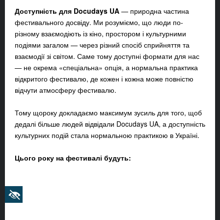
Доступність для Docudays UA
—
природна частина
фестивального досвіду. Ми розуміємо, що люди по-
різному взаємодіють із кіно, простором і культурними
подіями загалом
—
через різний спосіб сприйняття та
взаємодії зі світом. Саме тому доступні формати для нас
—
не окрема «спеціальна» опція, а нормальна практика
відкритого фестивалю, де кожен і кожна може повністю
відчути атмосферу фестивалю.
Тому щороку докладаємо максимум зусиль для того, щоб
дедалі більше людей відвідали Docudays UA, а доступність
культурних подій стала нормальною практикою в Україні.
Цього року на фестивалі будуть: