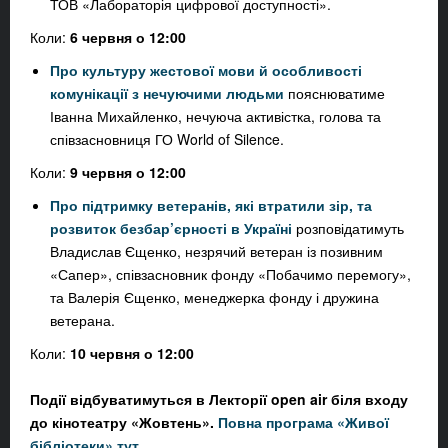
ТОВ «Лабораторія цифрової доступності».
Коли:
6 червня о 12:00
Про культуру жестової мови й особливості
комунікації з нечуючими людьми
пояснюватиме
Іванна Михайленко, нечуюча активістка, голова та
співзасновниця ГО World of Silence.
Коли:
9 червня о 12:00
Про підтримку ветеранів, які втратили зір, та
розвиток безбар’єрності в Україні
розповідатимуть
Владислав Єщенко, незрячий ветеран із позивним
«Сапер», співзасновник фонду «Побачимо перемогу»,
та Валерія Єщенко, менеджерка фонду і дружина
ветерана.
Коли:
10 червня о 12:00
Події відбуватимуться в Лекторії open air біля входу
до кінотеатру
«Жовтень».
Повна програма «Живої
бібліотеки» тут.