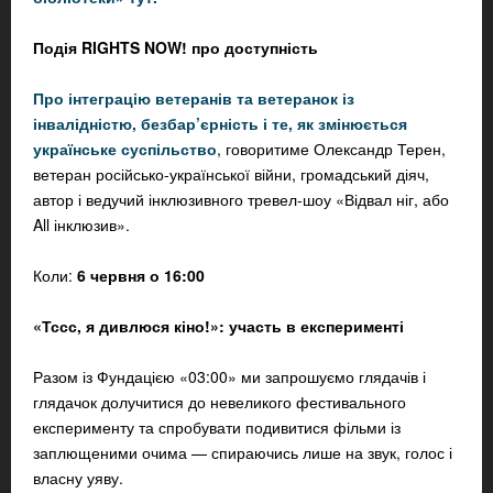
Подія RIGHTS NOW! про доступність
Про інтеграцію ветеранів та ветеранок із
інвалідністю, безбар’єрність і те, як змінюється
українське суспільство
, говоритиме Олександр Терен,
ветеран російсько-української війни, громадський діяч,
автор і ведучий інклюзивного тревел-шоу «Відвал ніг, або
All інклюзив».
Коли:
6 червня о 16:00
«Тссс, я дивлюся кіно!»: участь в експерименті
Разом із Фундацією «03:00» ми запрошуємо глядачів і
глядачок долучитися до невеликого фестивального
експерименту та спробувати подивитися фільми із
заплющеними очима — спираючись лише на звук, голос і
власну уяву.