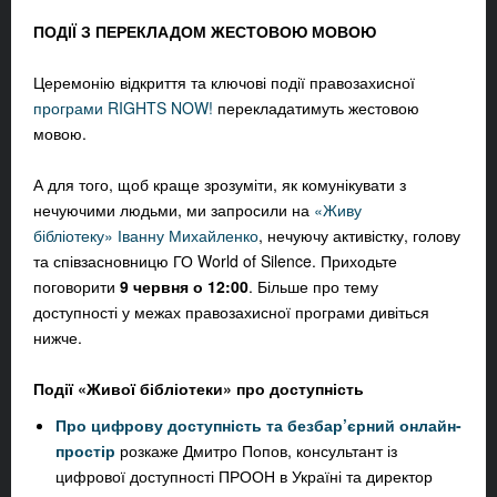
ПОДІЇ З ПЕРЕКЛАДОМ ЖЕСТОВОЮ МОВОЮ
Церемонію відкриття та ключові події правозахисної
програми RIGHTS NOW!
перекладатимуть жестовою
мовою.
А для того, щоб краще зрозуміти, як комунікувати з
нечуючими людьми, ми запросили на
«Живу
бібліотеку» Іванну Михайленко
, нечуючу активістку, голову
та співзасновницю ГО World of Silence. Приходьте
поговорити
9 червня о 12:00
. Більше про тему
доступності у межах правозахисної програми дивіться
нижче.
Події «Живої бібліотеки» про доступність
Про цифрову доступність та безбар’єрний онлайн-
простір
розкаже Дмитро Попов
,
консультант із
цифрової доступності ПРООН в Україні та директор