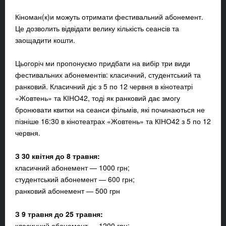
Кіноман(к)и можуть отримати фестивальний абонемент.
Це дозволить відвідати велику кількість сеансів та
заощадити кошти.
Цьогоріч ми пропонуємо придбати на вибір три види
фестивальних абонементів: класичний, студентський та
ранковий. Класичний діє з 5 по 12 червня в кінотеатрі
«Жовтень» та КІНО42, тоді як ранковий дає змогу
бронювати квитки на сеанси фільмів, які починаються не
пізніше 16:30 в кінотеатрах «Жовтень» та КІНО42 з 5 по 12
червня.
З 30
квітня
до 8 травня:
класичний абонемент — 1000 грн;
студентський абонемент — 600 грн;
ранковий абонемент — 500 грн
З 9
травня
до 25 травня:
класичний абонемент — 1200 грн;