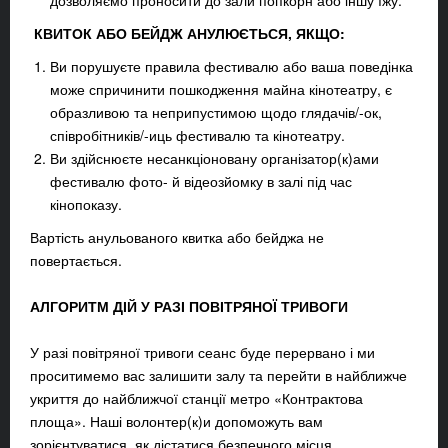
дозволяємо проносити до зали попкорн або іншу їжу.
КВИТОК АБО БЕЙДЖ АНУЛЮЄТЬСЯ, ЯКЩО:
Ви порушуєте правила фестивалю або ваша поведінка
може спричинити пошкодження майна кінотеатру, є
образливою та неприпустимою щодо глядачів/-ок,
співробітників/-иць фестивалю та кінотеатру.
Ви здійснюєте несанкціоновану організатор(к)ами
фестивалю фото- й відеозйомку в залі під час
кінопоказу.
Вартість анульованого квитка або бейджа не
повертається.
АЛГОРИТМ ДІЙ У РАЗІ ПОВІТРЯНОЇ ТРИВОГИ
У разі повітряної тривоги сеанс буде перервано і ми
проситимемо вас залишити залу та перейти в найближче
укриття до найближчої станції метро «Контрактова
площа». Наші волонтер(к)и допоможуть вам
зорієнтуватися, як дістатися безпечного місця.