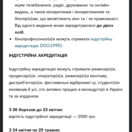
ицям телебачення, радіо, друкованих та онлайн-
видань, а також кінокритикам і кінокритикиням та
блогер(к)ам, що висвітлюють кіно та / чи правозахист.
Від одного видання може акредитуватися
до двох
осіб
.
Кінопрофесіонал(к)и можуть отримати
індустрійну
акредитацію DOCU/PRO
.
ІНДУСТРІЙНА АКРЕДИТАЦІЯ
Індустрійну акредитацію можуть отримати режисер(к)и,
продюсер(к)и, оператор(к)и, режисер(к)и монтажу,
дистриб'ютор(к)и, фестивальні відбірники/-ці, студент(к)и
кіновишів й усі, хто активно працює в кіноіндустрії в Україні
та за кордоном.
З 26 березня до 23 квітня:
вартість індустрійної акредитації — 2000 грн.
З 24 квітня по 25 травня: