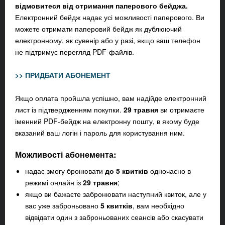
відмовитеся від отримання паперового бейджа.
Електронний бейдж надає усі можливості паперового. Ви
можете отримати паперовий бейдж як дублюючий
електронному, як сувенір або у разі, якщо ваш телефон
не підтримує перегляд PDF-файлів.
>> ПРИДБАТИ АБОНЕМЕНТ
Якщо оплата пройшла успішно, вам надійде електронний
лист із підтвердженням покупки.
29 травня
ви отримаєте
іменний PDF-бейдж на електронну пошту, в якому буде
вказаний ваш логін і пароль для користування ним.
Можливості абонемента:
надає змогу бронювати
до 5 квитків
одночасно в
режимі онлайн із
29 травня
;
якщо ви бажаєте забронювати наступний квиток, але у
вас уже заброньовано
5 квитків
, вам необхідно
відвідати
один з заброньованих сеансів або скасувати