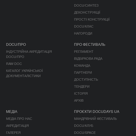
DOCU/СИНТЕЗ
ДЕКОНСТРУКЦІЇ
ПРОСТІ КОНСТРУКЦІЇ
DOCU/КЛАС
НАГОРОДИ
DOCU/ПРО
ПРО ФЕСТИВАЛЬ
ІНДУСТРІЙНА АКРЕДИТАЦІЯ
РЕГЛАМЕНТ
DOCU/ПРО
ВІДБІРКОВА РАДА
RAW DOC
КОМАНДА
КАТАЛОГ УКРАЇНСЬКОЇ
ПАРТНЕРИ
ДОКУМЕНТАЛІСТИКИ
ДОСТУПНІСТЬ
ТЕНДЕРИ
ІСТОРІЯ
АРХІВ
МЕДІА
ПРОЄКТИ DOCUDAYS UA
МЕДІА ПРО НАС
МАНДРІВНИЙ ФЕСТИВАЛЬ
АКРЕДИТАЦІЯ
DOCU/КЛУБ
ГАЛЕРЕЯ
DOCU/SPACE