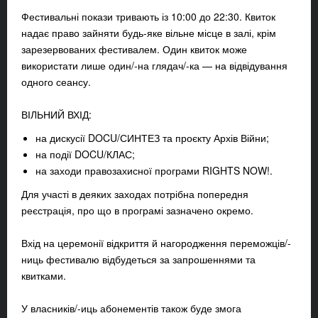
Фестивальні покази тривають із 10:00 до 22:30. Квиток
надає право зайняти будь-яке вільне місце в залі, крім
зарезервованих фестивалем. Один квиток може
використати лише один/-на глядач/-ка — на відвідування
одного сеансу.
ВІЛЬНИЙ ВХІД:
на дискусії DOCU/СИНТЕЗ та проєкту Архів Війни;
на події DOCU/КЛАС;
на заходи правозахисної програми RIGHTS NOW!.
Для участі в деяких заходах потрібна попередня
реєстрація, про що в програмі зазначено окремо.
Вхід на церемонії відкриття й нагородження переможців/-
ниць фестивалю відбудеться за запрошеннями та
квитками.
У власників/-иць абонементів також буде змога