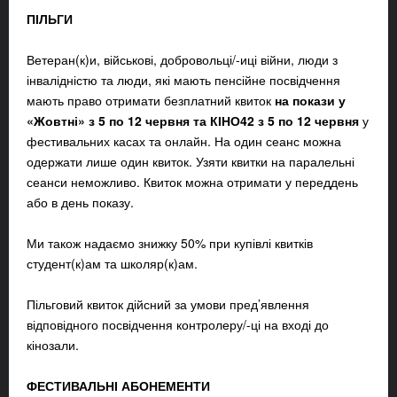
ПІЛЬГИ
Ветеран(к)и, військові,
добровольці/-иці війни
, люди з
інвалідністю та люди, які мають пенсійне посвідчення
мають право
отримати безплатний квиток
на покази у
«Жовтні» з 5 по 12 червня та КІНО42 з 5 по 12 червня
у
фестивальних касах та онлайн. На один сеанс можна
одержати лише один квиток. Узяти квитки на паралельні
сеанси неможливо. Квиток можна отримати у переддень
або в день показу.
Ми також надаємо знижку 50% при купівлі квитків
студент(к)ам та школяр(к)ам.
Пільговий квиток дійсний за умови пред’явлення
відповідного посвідчення контролеру/-ці на вході до
кінозали.
ФЕСТИВАЛЬНІ АБОНЕМЕНТИ