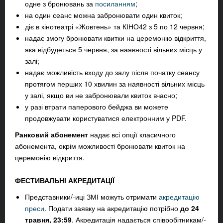
одне з бронювань за
посиланням
;
на один сеанс можна забронювати один квиток;
діє в кінотеатрі «Жовтень» та КІНО42 з 5 по 12 червня;
надає змогу бронювати квитки на церемонію відкриття,
яка відбудеться 5 червня, за наявності вільних місць у
залі;
надає можливість входу до залу після початку сеансу
протягом перших 10 хвилин за наявності вільних місць
у залі, якщо ви не забронювали квиток вчасно
;
у разі втрати паперового бейджа ви можете
продовжувати користуватися електронним у PDF.
Ранковий абонемент
надає всі опції класичного
абонемента, окрім можливості бронювати квиток на
церемонію відкриття.
ФЕСТИВАЛЬНІ АКРЕДИТАЦІЇ
Представники/-иці ЗМІ можуть отримати
акредитацію
преси
.
Подати заявку на акредитацію потрібно
до
24
травня, 23:59
. Акредитація надається співробітникам/-