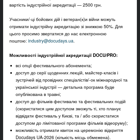
вартість індустрійної акредитації — 2500 грн.
Учасники/-ці бойових дій і ветеран(к)и війни можуть
отримати індустрійну акредитацію зі знижкою 50%. Для
цього просимо звертатися до нас електронною
поштою:
industry@docudays.ua
.
Можливості індустрійної акредитації DOCU/PRO:
всі опції фестивального абонемента;
доступ до серії щоденних лекцій, майстер-класів і
зустрічей від провідних спеціалістів/-ок міжнародної та
української індустрії — детальна програма буде
опублікована в травні;
доступ до фільмів фестивалю та фестивальних подій
(скористатися цим доступом зможуть ті, хто планує
відвідати фестиваль у Києві, та / або скористатися
доступом до лімітованої програми фільмів відеоруму);
можливість отримати квиток на церемонію відкриття
Docudays UA-2026 (кількість місць обмежена).