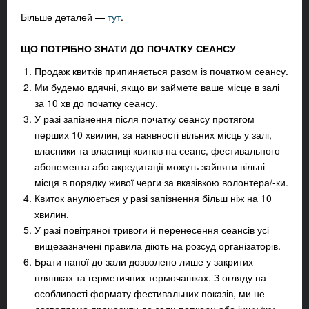
Більше деталей —
тут
.
ЩО ПОТРІБНО ЗНАТИ ДО ПОЧАТКУ СЕАНСУ
Продаж квитків припиняється разом із початком сеансу.
Ми будемо вдячні, якщо ви займете ваше місце в залі
за 10 хв до початку сеансу.
У разі запізнення після початку сеансу протягом
перших 10 хвилин, за наявності вільних місць у залі,
власники та власниці квитків на сеанс, фестивального
абонемента або акредитації можуть зайняти вільні
місця в порядку живої черги за вказівкою волонтера/-ки.
Квиток анулюється у разі запізнення більш ніж на 10
хвилин.
У разі повітряної тривоги й перенесення сеансів усі
вищезазначені правила діють на розсуд організаторів.
Брати напої до зали дозволено лише у закритих
пляшках та герметичних термочашках. З огляду на
особливості формату фестивальних показів, ми не