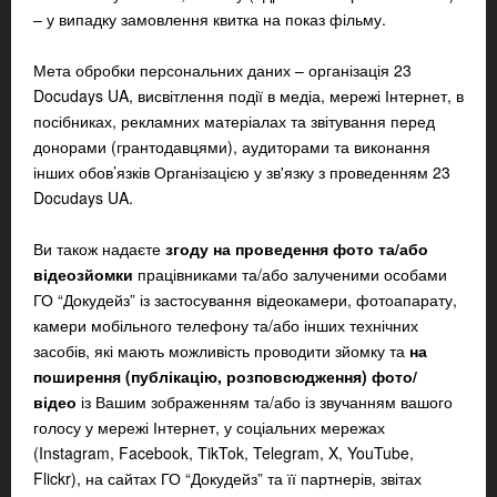
– у випадку замовлення квитка на показ фільму.
Мета обробки персональних даних – організація 23
Docudays UA, висвітлення події в медіа, мережі Інтернет, в
посібниках, рекламних матеріалах та звітування перед
донорами (грантодавцями), аудиторами та виконання
інших обов’язків Організацією у зв'язку з проведенням 23
Docudays UA.
Ви також надаєте
згоду на проведення фото та/або
відеозйомки
працівниками та/або залученими особами
ГО “Докудейз” із застосування відеокамери, фотоапарату,
камери мобільного телефону та/або інших технічних
засобів, які мають можливість проводити зйомку та
на
поширення (публікацію, розповсюдження) фото/
відео
із Вашим зображенням та/або із звучанням вашого
голосу у мережі Інтернет, у соціальних мережах
(Instagram, Facebook, TikTok, Telegram, X, YouTube,
Flickr), на сайтах ГО “Докудейз” та її партнерів, звітах