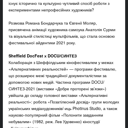
існує історично та культурно чутливий спосіб роботи з
експериментами непрофесійних художників?
Розмова Романа Бондарчука та Євгенії Моляр,
присвячена анімації художника-самоука Анатолія Сурми
та візуальній стилістиці мультфільмів, що стала основою
фестивальної айдентики 2021 року.
Sheffield DocFest х DOCU/СИНТЕЗ
Колаборація з Шеффілдським кінофестивалем у межах
«Альтернативних реальностей» — програми фестивалю,
що розширює межі традиційної документалістики за
допомогою нових медій. Частина програми DOCU/
СИНТЕЗ-2021 (виставки «Добре проторені зв’язки»)
увійшла до складу головної виставки «Альтернативні
реальності»: робота «Позатілесний досвід» групи молодих
українських медіахудожників/-иць Photinus Studio, а також
науково-популярний фільм «Полонити завданням
небувалим» (1982, реж. Лев Удовенко) кіностудії