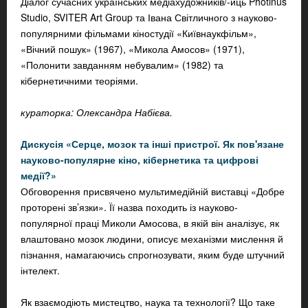
Діалог сучасних українських медіахудожників/-иць Photinus
Studio, SVITER Art Group та Івана Світличного з науково-
популярними фільмами кіностудії «Київнаукфільм»,
«Вічний пошук» (1967), «Микола Амосов» (1971),
«Полонити завданням небувалим» (1982) та
кібернетичними теоріями.
кураторка: Олександра Набієва.
Дискусія «Серце, мозок та інші пристрої. Як пов'язане
науково-популярне кіно, кібернетика та цифрові
медії?»
Обговорення присвячено мультимедійній виставці «Добре
проторені зв’язки». Її назва походить із науково-
популярної праці Миколи Амосова, в якій він аналізує, як
влаштовано мозок людини, описує механізми мислення й
пізнання, намагаючись спрогнозувати, яким буде штучний
інтелект.
Як взаємодіють мистецтво, наука та технології? Що таке