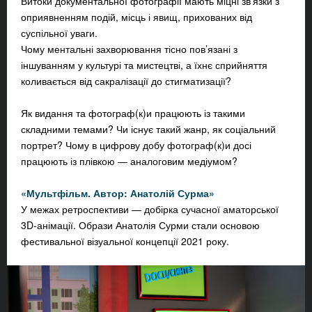
Витоки документальної фотографії мають міцні зв’язки з
оприявненням подій, місць і явищ, прихованих від
суспільної уваги.
Чому ментальні захворювання тісно пов’язані з
іншуванням у культурі та мистецтві, а їхнє сприйняття
коливається від сакралізації до стигматизації?
Як видання та фотограф(к)и працюють із такими
складними темами? Чи існує такий жанр, як соціальний
портрет? Чому в цифрову добу фотограф(к)и досі
працюють із плівкою — аналоговим медіумом?
«Мультфільм. Автор: Анатолій Сурма»
​​У межах ретроспективи — добірка сучасної аматорської
3D-анімації. Образи Анатолія Сурми стали основою
фестивальної візуальної концепції 2021 року.