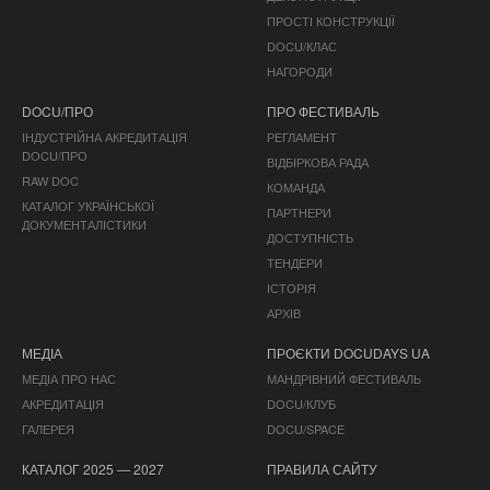
ПРОСТІ КОНСТРУКЦІЇ
DOCU/КЛАС
НАГОРОДИ
DOCU/ПРО
ПРО ФЕСТИВАЛЬ
ІНДУСТРІЙНА АКРЕДИТАЦІЯ
РЕГЛАМЕНТ
DOCU/ПРО
ВІДБІРКОВА РАДА
RAW DOC
КОМАНДА
КАТАЛОГ УКРАЇНСЬКОЇ
ПАРТНЕРИ
ДОКУМЕНТАЛІСТИКИ
ДОСТУПНІСТЬ
ТЕНДЕРИ
ІСТОРІЯ
АРХІВ
МЕДІА
ПРОЄКТИ DOCUDAYS UA
МЕДІА ПРО НАС
МАНДРІВНИЙ ФЕСТИВАЛЬ
АКРЕДИТАЦІЯ
DOCU/КЛУБ
ГАЛЕРЕЯ
DOCU/SPACE
КАТАЛОГ 2025 — 2027
ПРАВИЛА САЙТУ