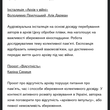
Інсталяція «Архів у війні»
Володимир Прилуцький, Алік Дарман
Аудіовізуальна інсталяція на основі досвіду перебування
авторів в архіві Цеху обробки плівки, яка наголошує на
важливості збереження кіноспадщини. Робота
досліджуватиме тему колективної памʼяті. Експозиція
відобразить химерний взаємозвʼязок, що достеменно
передає життя цього архіву під час війни.
Проєкт «Відсутність»
Каріна Синиця
Проєкт про відсутність архіву порушує питання про
пам’ять, час і способи збереження колективного досвіду. У
контексті активного розквіту архівування в Україні, авторка
хоче поговорити про відсутність «архівного імпульсу», або
певної неможливість збереження.