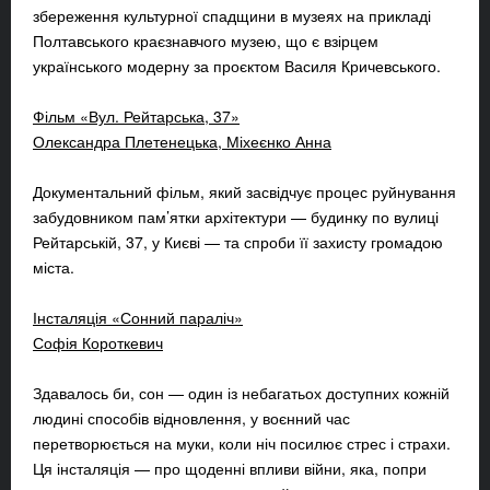
збереження культурної спадщини в музеях на прикладі
Полтавського краєзнавчого музею, що є взірцем
українського модерну за проєктом Василя Кричевського.
Фільм «Вул. Рейтарська, 37»
Олександра Плетенецька, Міхеєнко Анна
Документальний фільм, який засвідчує процес руйнування
забудовником пам’ятки архітектури — будинку по вулиці
Рейтарській, 37, у Києві — та спроби її захисту громадою
міста.
Інсталяція «Сонний параліч»
Софія Короткевич
Здавалось би, сон — один із небагатьох доступних кожній
людині способів відновлення, у воєнний час
перетворюється на муки, коли ніч посилює стрес і страхи.
Ця інсталяція — про щоденні впливи війни, яка, попри