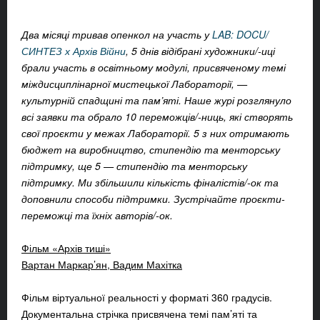
Два місяці тривав опенкол на участь у
LAB: DOCU/
СИНТЕЗ х Архів Війни
, 5 днів відібрані художники/-иці
брали участь в освітньому модулі, присвяченому темі
міждисциплінарної мистецької Лабораторії, —
культурній спадщині та пам’яті. Наше журі розглянуло
всі заявки та обрало 10 переможців/-ниць, які створять
свої проєкти у межах Лабораторії. 5 з них отримають
бюджет на виробництво, стипендію та менторську
підтримку, ще 5 — стипендію та менторську
підтримку. Ми збільшили кількість фіналістів/-ок та
доповнили способи підтримки. Зустрічайте проєкти-
переможці та їхніх авторів/-ок.
Фільм «Архів тиші»
Вартан Маркар’ян, Вадим Махітка
Фільм віртуальної реальності у форматі 360 градусів.
Документальна стрічка присвячена темі пам’яті та