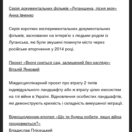
Серія документальних фільмів «Луганщина, пісня моя»
Анна Івченко
Серія коротких експериментальних документальних
фільмів, заснованих на інтерв’ю з людьми родом із
Луганська, які були змушені покинути місто через
російське вторгнення у 2014 році.
Проєкт «Вночі сниться сад, залишений без нагляду»
Віталій Янковий
Міждисциплінарний проєкт про втрату 2 типів
індивідуального ландшафту або ж втрату цілих екосистем
на тлі війни в Україні. Відновлення особистих ландшафтів,
які демонструють крихкість і складність вимушеної міграції.
Відеощоденник-епопея «Що ти будеш робити, якщо війна
продовжиться?»
Владислав Плісецький