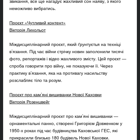
звикання, все ще нагадує жахливий сон наяву, з якого
неможливо вибратись.
Проєкт «Чутливий контент»
Вікторія Лихольот
Міждисциплінарний проєкт, який ґрунтуєтья на техніці
в’язання. Під час війни стрічку новин заполонили тисячі
фото, репортажів і відео жахливого змісту. Цей проєкт —
спроба говорити про війну, не показуючи її. Через
практику в’язання, яка на противагу насильству
розслабляє тіло та розум.
Проєкт про кам’яні вишиванки Нової Каховки
Вікторія Розенцвейг
Міждисциплінарний проєкт про кам’яні вишиванки —
орнаментальні панно, створені Григорієм Довженком у
1950-х роках під час будівництва Каховської ГЕС, які
прикрасили близько 180 будівель Нової Каховки.