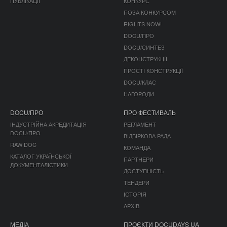
ПУБЛІКАЦІЇ
КОНКУРС
ПОЗА КОНКУРСОМ
RIGHTS NOW!
DOCU/ПРО
DOCU/СИНТЕЗ
ДЕКОНСТРУКЦІЇ
ПРОСТІ КОНСТРУКЦІЇ
DOCU/КЛАС
НАГОРОДИ
DOCU/ПРО
ПРО ФЕСТИВАЛЬ
ІНДУСТРІЙНА АКРЕДИТАЦІЯ
РЕГЛАМЕНТ
DOCU/ПРО
ВІДБІРКОВА РАДА
RAW DOC
КОМАНДА
КАТАЛОГ УКРАЇНСЬКОЇ
ПАРТНЕРИ
ДОКУМЕНТАЛІСТИКИ
ДОСТУПНІСТЬ
ТЕНДЕРИ
ІСТОРІЯ
АРХІВ
МЕДІА
ПРОЄКТИ DOCUDAYS UA