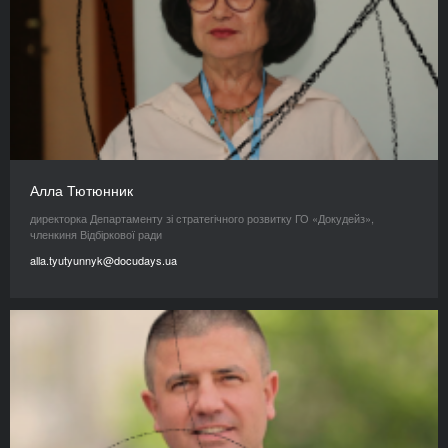
Алла Тютюнник
директорка Департаменту зі стратегічного розвитку ГО «Докудейз»,
членкиня Відбіркової ради
alla.tyutyunnyk@docudays.ua