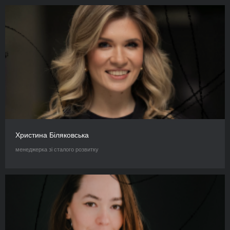
Христина Біляковська
менеджерка зі сталого розвитку