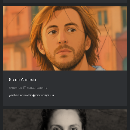
Євген Антюхін
директор IT-департаменту
yevhen.antiukhin@docudays.ua