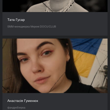
Тата Гусар
SMM-менеджерка Мережі DOCU/CLUB
Анастасія Гуменюк
фандрейзерка