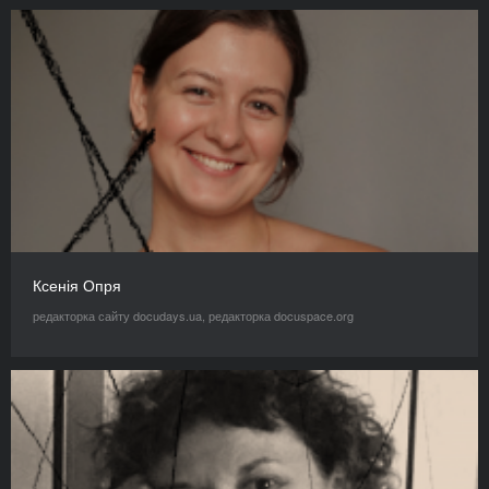
Ксенія Опря
редакторка сайту docudays.ua, редакторка docuspace.org