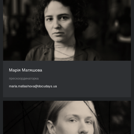
Марія Матяшова
прескоординаторка
maria.matiashova@docudays.ua