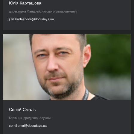
Юлія Карташова
директорка Фандрейзингового департаменту
julia.kartashova@docudays.ua
Сергій Смаль
Керівник юридичної служби
serhii.smal@docudays.ua