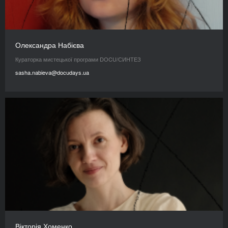
Олександра Набієва
Кураторка мистецької програми DOCU/СИНТЕЗ
sasha.nabieva@docudays.ua
Вікторія Хоменко