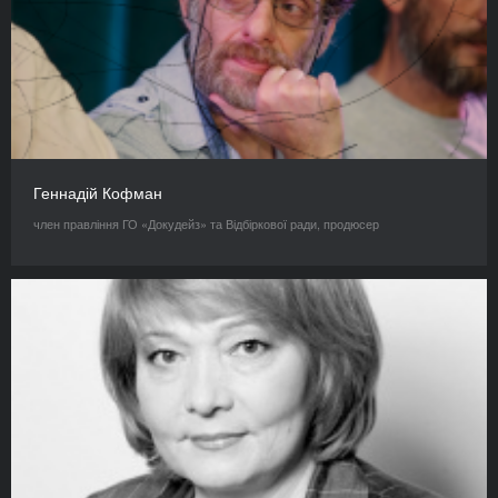
Геннадій Кофман
член правління ГО «Докудейз» та Відбіркової ради, продюсер