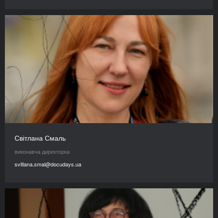
Світлана Смаль
виконавча директорка
svitlana.smal@docudays.ua