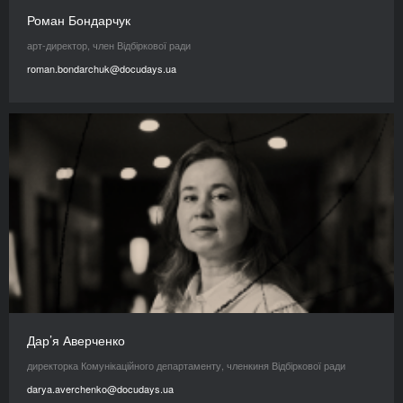
Роман Бондарчук
арт-директор, член Відбіркової ради
roman.bondarchuk@docudays.ua
Дар’я Аверченко
директорка Комунікаційного департаменту, членкиня Відбіркової ради
darya.averchenko@docudays.ua