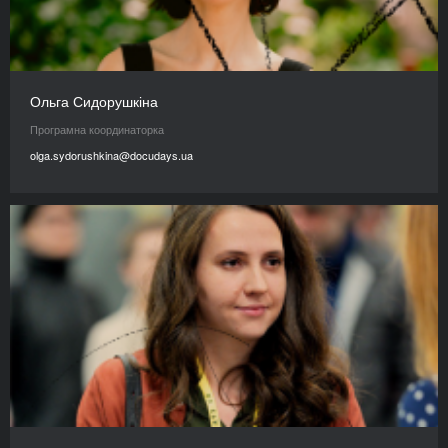
Ольга Сидорушкіна
Програмна координаторка
olga.sydorushkina@docudays.ua