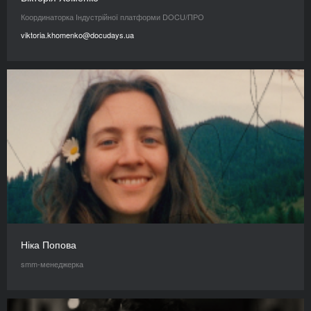
Координаторка Індустрійної платформи DOCU/ПРО
viktoria.khomenko@docudays.ua
Ніка Попова
smm-менеджерка