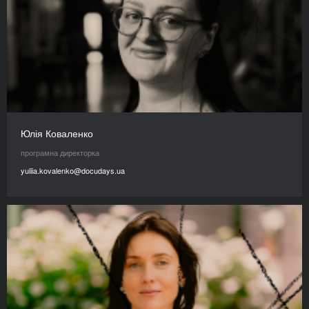
Юлія Коваленко
програмна директорка
yuliia.kovalenko@docudays.ua