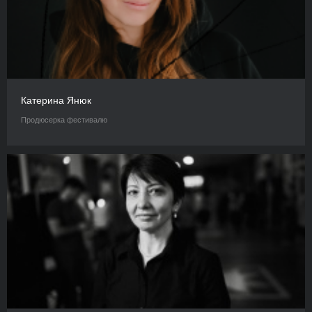
Катерина Янюк
Продюсерка фестивалю