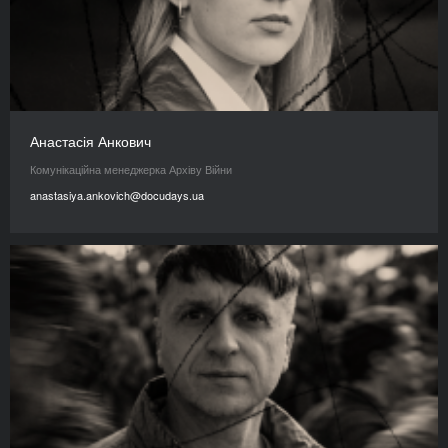
Анастасія Анкович
Комунікаційна менеджерка Архіву Війни
anastasiya.ankovich@docudays.ua