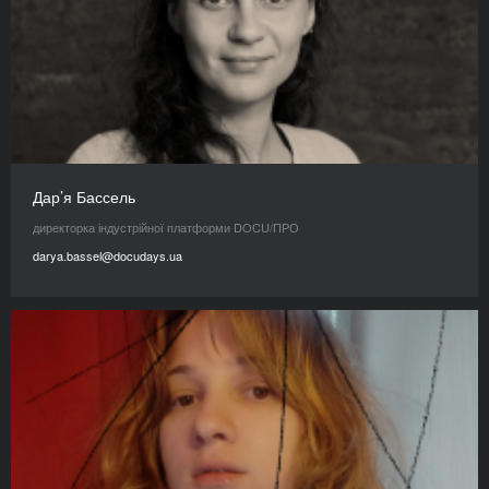
Дар’я Бассель
директорка індустрійної платформи DOCU/ПРО
darya.bassel@docudays.ua