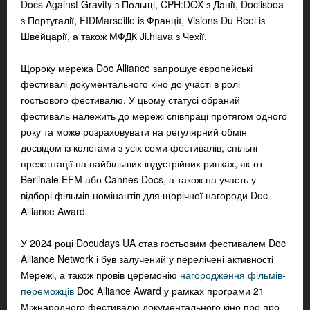
Docs Against Gravity з Польщі, CPH:DOX з Данії, Doclisboa
з Португалії, FIDMarseille із Франції, Visions Du Reel із
Швейцарії, а також МФДК
Ji.hlava з Чехії
.
Щороку мережа
Doc Alliance запрошує європейські
фестивалі документального кіно до участі в ролі
гостьового фестивалю. У цьому статусі обраний
фестиваль належить до мережі співпраці протягом одного
року та може розраховувати на регулярний обмін
досвідом із колегами з усіх семи фестивалів, спільні
презентації на найбільших індустрійних ринках, як-от
Berlinale EFM або Cannes Docs, а також на участь у
відборі фільмів-номінантів для щорічної нагороди
Doc
Alliance Award
.
У 2024 році Docudays UA став гостьовим фестивалем Doc
Alliance Network і був залучений у перелічені активності
Мережі, а також провів церемонію
нагородження фільмів-
переможців
Doc Alliance Award у рамках програми 21
Міжнародного фестивалю документального кіно про про