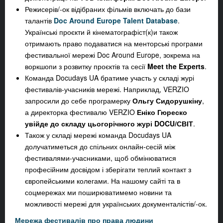
Режисерів/-ок відібраних фільмів включать до бази
талантів
Doc Around Europe Talent Database
.
Українські проєкти й кінематографіст(к)и також
отримають право подаватися на менторські програми
фестивальної мережі Doc Around Europe, зокрема на
воркшопи з розвитку проєктів та сесії
Meet the Experts
.
Команда Docudays UA братиме участь у складі журі
фестивалів-учасників мережі. Наприклад, VERZIO
запросили до себе програмерку
Ольгу Сидорушкіну
,
а директорка фестивалю VERZIO
Еніко Гюреско
увійде до складу цьогорічного журі DOCU/СВІТ
.
Також у складі мережі команда Docudays UA
долучатиметься до спільних онлайн-сесій між
фестивалями-учасниками, щоб обмінюватися
професійним досвідом і зберігати теплий контакт з
європейськими колегами. На нашому сайті та в
соцмережах ми поширюватимемо новини та
можливості мережі для українських документалістів/-ок.
Мережа фестивалів про права людини