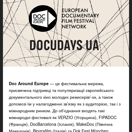
Doc Around Europe
— це фестивальна мережа,
присвячена підтримці та популяризації європейського
документального кіно молодих режисерів/-ок, а також
допомозі їм у налагодженні зв’язку як з аудиторією, так і з
міжнародним ринком. До об’єднання входять такі
міжнародні фестивалі як VERZIO (Угорщина), FIPADOC
(Франція), DocBarcelona (Іспанія), MakeDox (Північна
Македонія), Biografilm (Італія) та Dok.Fest München