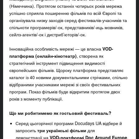
(Німеччина). Протягом останніх чотирьох років мережа
успішно сприяла поширенню фільмів по всій Європі та
організувала низку заходів серед фестивалів-учасників та
спільноти програмерів/-ок, представників/-иць мовників,
сейлз-агентів/-ок і дистриб’юторів/-ок.
Інноваційна особливість мережі — це власна
VOD-
платформа (онлайн-кінотеатр)
, створена як
стратегічний інструмент підвищення видимості
європейських фільмів. Щороку платформа представляє
каталог із 40 новими документальними стрічками, спільно
відібраними учасниками мережі зі своїх фестивальних
програм. Показ фільмів буде відкритим протягом двох
років з моменту публікації.
Що ми робитимемо як гостьовий фестиваль?
Серед цьогорічної програми Docudays UA відбере й
запросить
три українські фільми
для
демонстрації на
VOD-платформі
Doc Around Europe
.