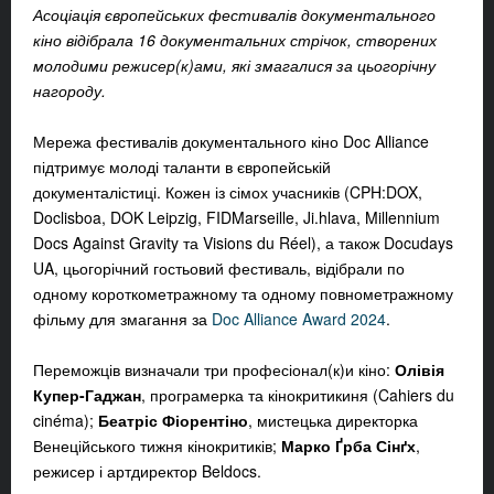
Асоціація європейських фестивалів документального
кіно відібрала 16 документальних стрічок, створених
молодими режисер(к)ами, які змагалися за цьогорічну
нагороду.
Мережа фестивалів документального кіно Doc Alliance
підтримує молоді таланти в європейській
документалістиці. Кожен із сімох учасників (CPH:DOX,
Doclisboa, DOK Leipzig, FIDMarseille, Ji.hlava, Millennium
Docs Against Gravity та Visions du Réel), а також Docudays
UA, цьогорічний гостьовий фестиваль, відібрали по
одному короткометражному та одному повнометражному
фільму для змагання за
Doc Alliance Award 2024
.
Переможців визначали три професіонал(к)и кіно:
Олівія
Купер-Гаджан
, програмерка та кінокритикиня (Cahiers du
cinéma);
Беатріс Фіорентіно
, мистецька директорка
Венеційського тижня кінокритиків;
Марко Ґрба Сінґх
,
режисер і артдиректор Beldocs.