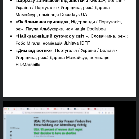
«Щоразу затинаюся від звістки з Києва»
, Бельгія /
Україна / Португалія / Угорщина, реж.: Дарина
Мамайсур, номінація Docudays UA
«Як блимання привида»
, Нідерланди / Португалія,
реж.:Паула Альбукерке, номінація Doclisboa
«Найкрасивіший куточок у світі»
, Словаччина, реж.:
Робо Мігали, номінація Ji.hlava IDFF
«Дим від вогню»
, Португалія / Україна / Бельгія /
Угорщина, реж.: Дарина Мамайсур, номінація
FIDMarseille