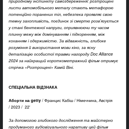
природному інстинкту самозбереження: розтрощені
листи автомобільного металу стають метафорою
потенційно поранених тіл, небезпека проявляє свою
темну захопливість, поєдинок зі смертю розвʼязується
у стані бентежної напруги, оприявнюючи ту часом
плинну межу між домінуванням і підкоренням, між
коханням і одержимістю. За відважність, глибоке
розуміння й використання мови кіно, за ясну
деталізацію особистої травми нагороду Doc Alliance
2024 за найкращий короткометражний фільм отримує
стрічка «Розтрощені» Камій Віні.
СПЕЦІАЛЬНА ВІДЗНАКА
Аборти на getty
/
Францис Кабіш /
Німеччина, Австрія
/
2023 /
22'
За допомогою глибокого дослідження та майстерно
продуманого аудіовізуального наративу цей фільм