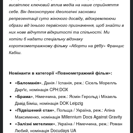
висвітлює ключовий вплив медіа на наше сприйняття
себе. Він деконструює ідеологічні засновки
репрезентації суто жіночого досвіду, відокремлюючи
образи від їхнього первісного призначення, щоб знайти в
них нове відчуття відкритості та спільності. Ми
хотіли б надати спеціальну відзнаку
короткометражному фільму «Аборти на getty» Францис
Кабіш.
Номінанти в категорії «Повнометражний фільм»:
«Баломанія»
, Данія / Іспанія, реж.: Сісель Морелль
Дарґіс, номінація CPH:DOX
«Брама»
, Німеччина, реж.: Ясмін Герольд і Міхаель
Давід Біміш, номінація DOK Leipzig
«Підвішений стан»
, Польща / Україна, реж.: Аліна
Максименко, номінація Millennium Docs Against Gravity
«Залізні метелики»
, Україна / Німеччина, реж.: Роман
Любий, номінація Docudays UA