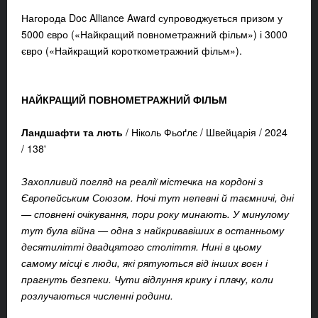
Нагорода Doc Alliance Award супроводжується призом у
5000 євро («Найкращий повнометражний фільм») і 3000
євро («Найкращий короткометражний фільм»).
НАЙКРАЩИЙ ПОВНОМЕТРАЖНИЙ ФІЛЬМ
Ландшафти та лють
/
Ніколь Фьоґлє /
Швейцарія /
2024
/
138'
Захопливий погляд на реалії містечка на кордоні з
Європейським Союзом. Ночі тут непевні й таємничі, дні
— сповнені очікування, пори року минають. У минулому
тут була війна — одна з найкривавіших в останньому
десятилітті двадцятого століття. Нині в цьому
самому місці є люди, які рятуються від інших воєн і
прагнуть безпеки. Чути відлуння крику і плачу, коли
розлучаються численні родини.