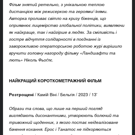
Фільм знятий ретельно, з унікальною теплою
дистанцією між режисеркою та героями/-їнями.
Авторка проливає світло на кризу біженців, що
оприявнює лицемірство глобальної політики, виявляючи
як найкраще, так і найгірше в людях. За сміливість і
гостре відчуття солідарності в поєднанні із
заворожливою операторською роботою журі вирішило
вручити головну нагороду фільму «Ландшафти та
лють» Ніколь Фьоґлє.
НАЙКРАЩИЙ КОРОТКОМЕТРАЖНИЙ ФІЛЬМ
Розтрощені
/
Камій Віні /
Бельгія /
2023 /
13'
Образи та слова, що лише на перший погляд
виглядають дисонантними, утворюють болючий та
тривожний щоденник, з якого постає неідеалізоване
бачення кохання. Ерос і Танатос не підкоряються