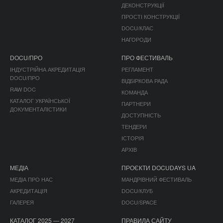
ДЕКОНСТРУКЦІЇ
ПРОСТІ КОНСТРУКЦІЇ
DOCU/КЛАС
НАГОРОДИ
DOCU/ПРО
ПРО ФЕСТИВАЛЬ
ІНДУСТРІЙНА АКРЕДИТАЦІЯ
РЕГЛАМЕНТ
DOCU/ПРО
ВІДБІРКОВА РАДА
RAW DOC
КОМАНДА
КАТАЛОГ УКРАЇНСЬКОЇ
ПАРТНЕРИ
ДОКУМЕНТАЛІСТИКИ
ДОСТУПНІСТЬ
ТЕНДЕРИ
ІСТОРІЯ
АРХІВ
МЕДІА
ПРОЄКТИ DOCUDAYS UA
МЕДІА ПРО НАС
МАНДРІВНИЙ ФЕСТИВАЛЬ
АКРЕДИТАЦІЯ
DOCU/КЛУБ
ГАЛЕРЕЯ
DOCU/SPACE
КАТАЛОГ 2025 — 2027
ПРАВИЛА САЙТУ