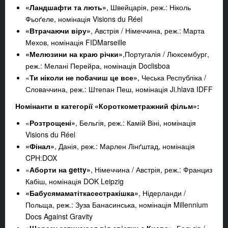
«Ландшафти та лють»
, Швейцарія, реж.: Ніколь
Фьоґеле, номінація Visions du Réel
«Втрачаючи віру»
, Австрія / Німеччина, реж.: Марта
Мехов, номінація FIDMarseille
«Мелюзини на краю річки»
,Португалія / Люксембург,
реж.: Мелані Перейра, номінація Doclisboa
«
Ти ніколи не побачиш це все»
, Чеська Республіка /
Словаччина, реж.: Штепан Пеш, номінація Ji.hlava IDFF
Номінанти в категорії «Короткометражний фільм»:
«
Розтрощені»
, Бельгія, реж.: Камій Віні, номінація
Visions du Réel
«Фінал»
, Данія, реж.: Марлен Лінґштад, номінація
CPH:DOX
«
Аборти на getty»
, Німеччина / Австрія, реж.: Франциз
Кабіш, номінація DOK Leipzig
«Бабусямаматіткасестракішка»
, Нідерланди /
Польща, реж.: Зуза Банасинська, номінація Millennium
Docs Against Gravity