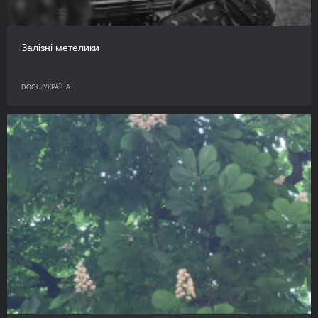
Залізні метелики
DOCU/УКРАЇНА