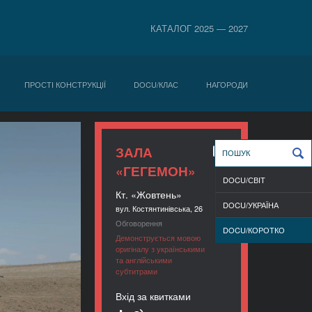
КАТАЛОГ 2025 — 2027
ПРОСТІ КОНСТРУКЦІЇ
DOCU/КЛАС
НАГОРОДИ
ЗАЛА
«ГЕГЕМОН»
DOCU/СВІТ
Кт. «Жовтень»
DOCU/УКРАЇНА
вул. Костянтинівська, 26
Обговорення
DOCU/КОРОТКО
Демонструється мовою
оригіналу з українськими
та англійськими
субтитрами
Вхід за квитками