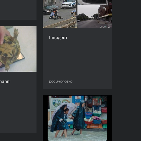
2023
DOCU/КОРОТКО
КРАЇНА
США
РЕЖИСЕР/-КА
Білл Моррісон
tudo Hermanni
Інцидент
ТРИВАЛІСТЬ
РІК
30’
2023
КРАЇНА
Австрія, США
РЕЖИСЕР/-КА
. Ентоні Сватек
manni
DOCU/КОРОТКО
DOCU/КОРОТКО
ТРИВАЛІСТЬ
7’
Мусон Катманду
РІК
2022
DOCU/КОРОТКО
КРАЇНА
Непал
РЕЖИСЕР/-КА