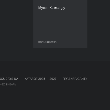
Нґіма Ґелу Шерпа
Мусон Катманду
ТРИВАЛІСТЬ
18’
DOCU/КОРОТКО
DOCU/КОРОТКО
OCUDAYS UA
КАТАЛОГ 2025 — 2027
ПРАВИЛА САЙТУ
 ФЕСТИВАЛЬ