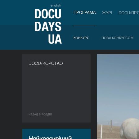
english
ПРОГРАМА
ЖУРІ
DOCU/ПР
КОНКУРС
ПОЗА КОНКУРСОМ
DOCU/КОРОТКО
НАЗАД В РОЗДIЛ
Найкрасивіший