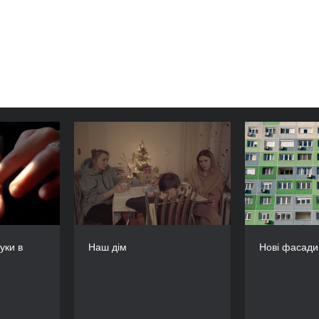
і, руки в
Наш дім
землі
РІК
2023
РІК
2023
КРАЇНА
Україна
КРАЇНА
ідерланди,
РЕЖИСЕР/-КА
а Британія
Анна Ютченко
уки в
Наш дім
Нові фасади
РЕЖИСЕР/-КА
ТРИВАЛІСТЬ
 Ускакович
18’
ТРИВАЛІСТЬ
15’