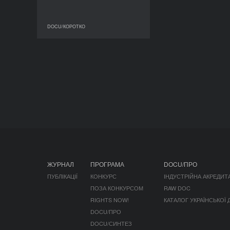
DOCU/КОРОТКО
DOCU/КОРОТКО
ЖУРНАЛ
ПРОГРАМА
DOCU/ПРО
ПУБЛІКАЦІЇ
КОНКУРС
ІНДУСТРІЙНА АКРЕДИТ
ПОЗА КОНКУРСОМ
RAW DOC
RIGHTS NOW!
КАТАЛОГ УКРАЇНСЬКОЇ
DOCU/ПРО
DOCU/СИНТЕЗ