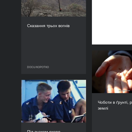
КРАЇНА
Португалія, Угорщина,
Бельгія, Швейцарія
РЕЖИСЕР/-КА
Сказання трьох вогнів
Жюльєт Мантонне
ТРИВАЛІСТЬ
21’
Чоботи в ґрунт
DOCU/КОРОТКО
DOCU/КОРОТКО
Під знаком якоря
Україна, Н
Велик
РІК
2024
Чоботи в ґрунті, р
землі
Кароліна
КРАЇНА
Україна
РЕЖИСЕР/-КА
Тарас Співак
Під знаком якоря