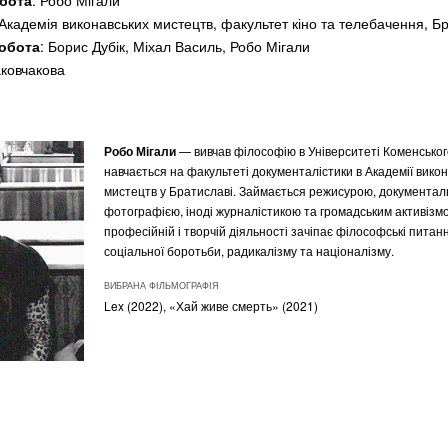
бота
: Робо Мігали
 Академія виконавських мистецтв, факультет кіно та телебачення, Б
обота
: Борис Дубік, Міхал Василь, Робо Мігали
аковчакова
Робо Мігали
— вивчав філософію в Університеті Коменськог
навчається на факультеті документалістики в Академії вико
мистецтв у Братиславі. Займається режисурою, документа
фотографією, іноді журналістикою та громадським активізмо
професійній і творчій діяльності зачіпає філософські питанн
соціальної боротьби, радикалізму та націоналізму.
ВИБРАНА ФІЛЬМОГРАФІЯ
Lex (2022),
«
Хай живе смерть
»
(2021)