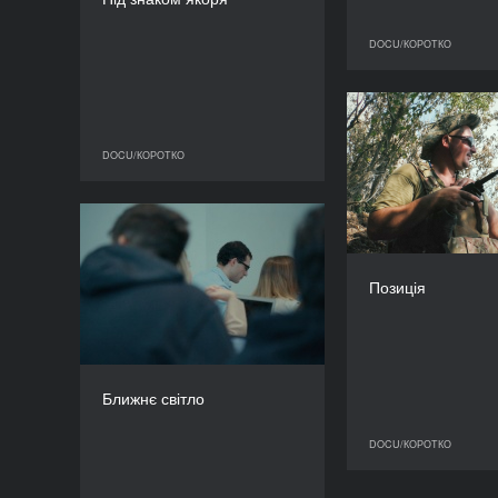
ТРИВАЛІСТЬ
28’
DOCU/КОРОТКО
D
DOCU/КОРОТКО
DOCU/КОРОТКО
Ближнє світло
РІК
Юр
2023
Позиція
КРАЇНА
Італія
РЕЖИСЕР/-КА
Нікколо Сальвато
Ближнє світло
ТРИВАЛІСТЬ
15’
DOCU/КОРОТКО
D