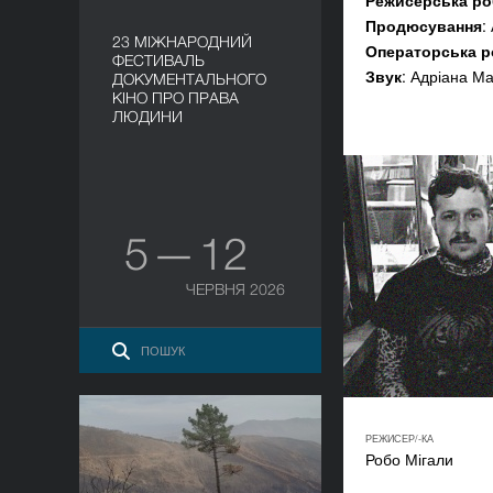
Режисерська ро
Продюсування
:
23 МІЖНАРОДНИЙ
Операторська р
ФЕСТИВАЛЬ
Звук
: Адріана М
ДОКУМЕНТАЛЬНОГО
КІНО ПРО ПРАВА
ЛЮДИНИ
5 — 12
ЧЕРВНЯ 2026
Сказання трьох вогнів
РЕЖИСЕР/-КА
Робо Мігали
РІК
2023