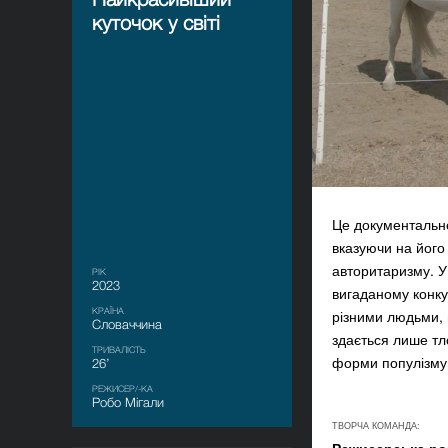
куточок у світі
Це документальне
вказуючи на його
авторитаризму. У
РІК
2023
вигаданому конкур
КРАЇНА
різними людьми, 
Словаччина
здається лише тло
ТРИВАЛІСТЬ
форми популізму 
26’
РЕЖИСЕР/-КА
Робо Мігали
ТВОРЧА КОМАНДА: