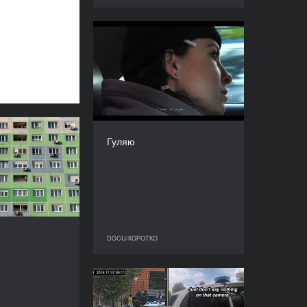
Гуляю
РІК
2023
КРАЇНА
Україна, Грузія
РЕЖИСЕР/-КА
Дарія Журавель
Нові фасади
Гуляю
ТРИВАЛІСТЬ
РІК
7’
2023
КРАЇНА
США, Угорщина
РЕЖИСЕР/-КА
Кей Ганнаган
DOCU/КОРОТКО
DOCU/КОРОТКО
ТРИВАЛІСТЬ
9’
Інцидент
РІК