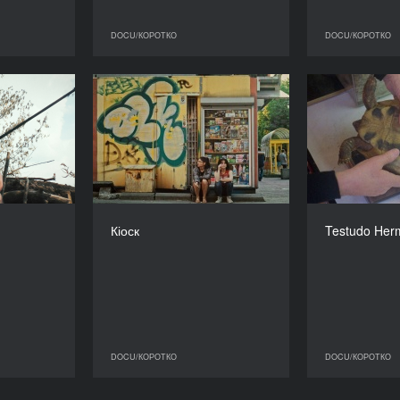
DOCU/КОРОТКО
DOCU/КОРОТКО
OCU/КОРОТКО
DOCU/КОРОТКО
Позиція
Кіоск
Tes
РІК
РІК
2023
2023
КРАЇНА
КРАЇНА
Україна
Польща
РЕЖИСЕР/-КА
РЕЖИСЕР/-КА
ій Пупирін
Даніель Стопа
Дж
Кіоск
Testudo Her
ТРИВАЛІСТЬ
ТРИВАЛІСТЬ
27’
40’
DOCU/КОРОТКО
DOCU/КОРОТКО
OCU/КОРОТКО
DOCU/КОРОТКО