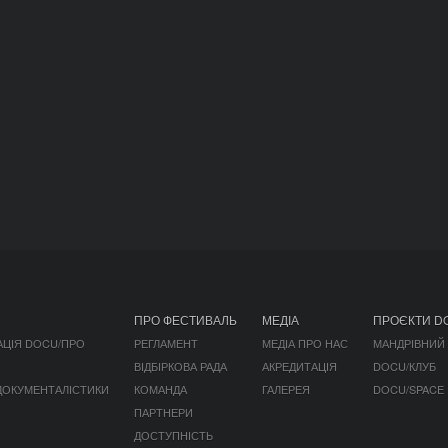
ПРО ФЕСТИВАЛЬ
МЕДІА
ПРОЄКТИ D
АЦІЯ DOCU/ПРО
РЕГЛАМЕНТ
МЕДІА ПРО НАС
МАНДРІВНИЙ
ВІДБІРКОВА РАДА
АКРЕДИТАЦІЯ
DOCU/КЛУБ
 ДОКУМЕНТАЛІСТИКИ
КОМАНДА
ГАЛЕРЕЯ
DOCU/SPACE
ПАРТНЕРИ
ДОСТУПНІСТЬ