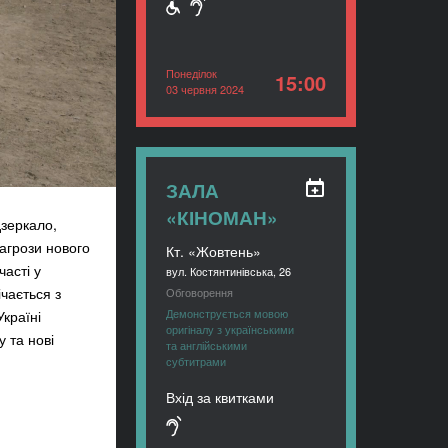
Понеділок
15:00
03 червня 2024
ЗАЛА
«КІНОМАН»
дзеркало,
агрози нового
Кт. «Жовтень»
асті у
вул. Костянтинівська, 26
ічається з
Обговорення
Демонструється мовою
країні
оригіналу з українськими
у та нові
та англійськими
субтитрами
Вхід за квитками