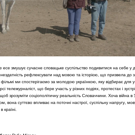
 есе змушує сучасне словацьке суспільство подивитися на себе у 
 нездатність рефлексувати над мовою та історією, що призвела до з
 фільмі ми спостерігаємо за молодою українкою, яку відбирає для уч
сі тележурналіст, що бере участь у різних подіях, протестах і зустр
щоб зрозуміти соціополітичну реальність Словаччини. Хоча війна в У
м, вона суттєво впливає на поточні настрої, суспільну напругу, мов
в країні.