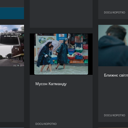
DOCU/КОРОТКО
Інцидент
Б
РІК
Мусон Катманду
2023
РІК
2022
КРАЇНА
США
КРАЇНА
Непал
РЕЖИСЕР/-КА
л Моррісон
Н
Ближнє світ
РЕЖИСЕР/-КА
Нґіма Ґелу Шерпа
ТРИВАЛІСТЬ
30’
Мусон Катманду
ТРИВАЛІСТЬ
18’
DOCU/КОРОТКО
OCU/КОРОТКО
DOCU/КОРОТКО
DOCU/КОРОТКО