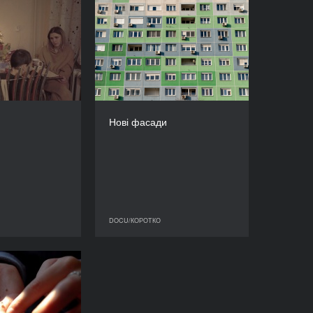
Наш дім
Нові фасади
РІК
РІК
2023
2023
КРАЇНА
КРАЇНА
Україна
США, Угорщина
РЕЖИСЕР/-КА
РЕЖИСЕР/-КА
Анна Ютченко
Кей Ганнаган
Нові фасади
ТРИВАЛІСТЬ
ТРИВАЛІСТЬ
18’
9’
DOCU/КОРОТКО
DOCU/КОРОТКО
DOCU/КОРОТКО
ґрунті, руки в
землі
РІК