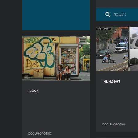
Кіоск
РІК
2023
КРАЇНА
Польща
Біл
Інцидент
РЕЖИСЕР/-КА
Даніель Стопа
Кіоск
ТРИВАЛІСТЬ
40’
DOCU/КОРОТКО
D
DOCU/КОРОТКО
DOCU/КОРОТКО