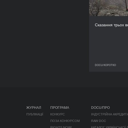
Португалія,
Бельгія,
Сказання трьох в
Жюльєт
DOCU/КОРОТКО
D
ЖУРНАЛ
ПРОГРАМА
DOCU/ПРО
ПУБЛІКАЦІЇ
КОНКУРС
ІНДУСТРІЙНА АКРЕДИТ
ПОЗА КОНКУРСОМ
RAW DOC
RIGHTS NOW!
КАТАЛОГ УКРАЇНСЬКОЇ