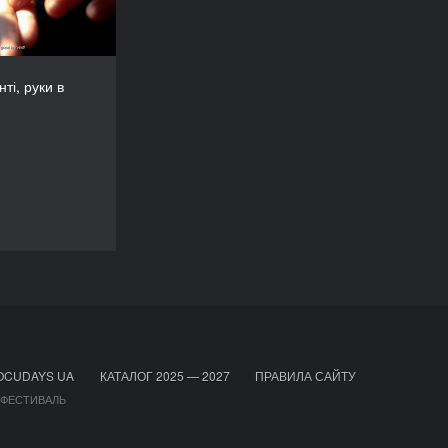
2023
КРАЇНА
на, Нідерланди,
Велика Британія
ті, руки в
РЕЖИСЕР/-КА
оліна Ускакович
ТРИВАЛІСТЬ
15’
DOCU/КОРОТКО
OCUDAYS UA
КАТАЛОГ 2025 — 2027
ПРАВИЛА САЙТУ
 ФЕСТИВАЛЬ