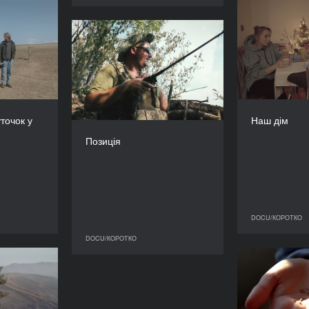
 куточок
у світі
Позиція
РІК
РІК
2023
2023
КРАЇНА
КРАЇНА
ловаччина
Україна
РЕЖИСЕР/-КА
точок у
Наш дім
РЕЖИСЕР/-КА
обо Мігали
Юрій Пупирін
Позиція
ТРИВАЛІСТЬ
ТРИВАЛІСТЬ
26’
27’
DOCU/КОРОТКО
OCU/КОРОТКО
DOCU/КОРОТКО
DOCU/КОРОТКО
ох вогнів
Чоботи в 
РІК
2023