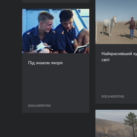
Найкрасивіший
Під знаком якоря
РІК
2024
КРАЇНА
С
Україна
Найкрасивіший ку
РЕЖИСЕР/-КА
Р
Тарас Співак
світі
Під знаком якоря
ТРИВАЛІСТЬ
28’
DOCU/КОРОТКО
D
DOCU/КОРОТКО
DOCU/КОРОТКО
Сказання трь