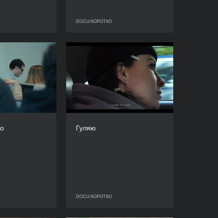
DOCU/КОРОТКО
DOCU/КОРОТКО
DOCU/КОРОТКО
лижнє світло
Гуляю
РІК
РІК
2023
2023
КРАЇНА
КРАЇНА
Італія
Україна, Грузія
РЕЖИСЕР/-КА
РЕЖИСЕР/-КА
ікколо Сальвато
Дарія Журавель
ло
Гуляю
ТРИВАЛІСТЬ
ТРИВАЛІСТЬ
15’
7’
DOCU/КОРОТКО
DOCU/КОРОТКО
DOCU/КОРОТКО