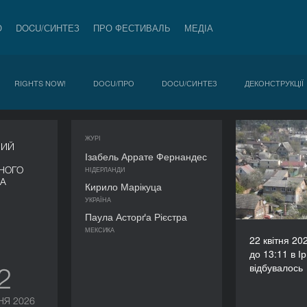
О
DOCU/СИНТЕЗ
ПРО ФЕСТИВАЛЬ
МЕДІА
RIGHTS NOW!
DOCU/ПРО
DOCU/СИНТЕЗ
ДЕКОНСТРУКЦІЇ
ЖУРІ
22 квіт
НИЙ
13:05 до 
Ізабель Аррате Фернандес
нічого н
НОГО
НІДЕРЛАНДИ
ВА
Кирило Марікуца
УКРАЇНА
Паула Асторґа Рієстра
МЕКСИКА
22 квітня 20
до 13:11 в Ір
відбувалось
12
НЯ 2026