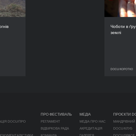
КРАЇНА
 Угорщина,
 Швейцарія
Украї
РЕЖИСЕР/-КА
огнів
Чоботи в ґрун
 Мантонне
землі
Кар
ТРИВАЛІСТЬ
21’
DOCU/КОРОТКО
OCU/КОРОТКО
ПРО ФЕСТИВАЛЬ
МЕДІА
ПРОЄКТИ D
АЦІЯ DOCU/ПРО
РЕГЛАМЕНТ
МЕДІА ПРО НАС
МАНДРІВНИЙ
ВІДБІРКОВА РАДА
АКРЕДИТАЦІЯ
DOCU/КЛУБ
 ДОКУМЕНТАЛІСТИКИ
КОМАНДА
ГАЛЕРЕЯ
DOCU/SPACE