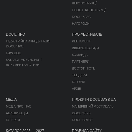
ДЕКОНСТРУКЦІЇ
ПРОСТІ КОНСТРУКЦІЇ
DOCU/КЛАС
НАГОРОДИ
DOCU/ПРО
ПРО ФЕСТИВАЛЬ
ІНДУСТРІЙНА АКРЕДИТАЦІЯ
РЕГЛАМЕНТ
DOCU/ПРО
ВІДБІРКОВА РАДА
RAW DOC
КОМАНДА
КАТАЛОГ УКРАЇНСЬКОЇ
ПАРТНЕРИ
ДОКУМЕНТАЛІСТИКИ
ДОСТУПНІСТЬ
ТЕНДЕРИ
ІСТОРІЯ
АРХІВ
МЕДІА
ПРОЄКТИ DOCUDAYS UA
МЕДІА ПРО НАС
МАНДРІВНИЙ ФЕСТИВАЛЬ
АКРЕДИТАЦІЯ
DOCU/КЛУБ
ГАЛЕРЕЯ
DOCU/SPACE
КАТАЛОГ 2025 — 2027
ПРАВИЛА САЙТУ