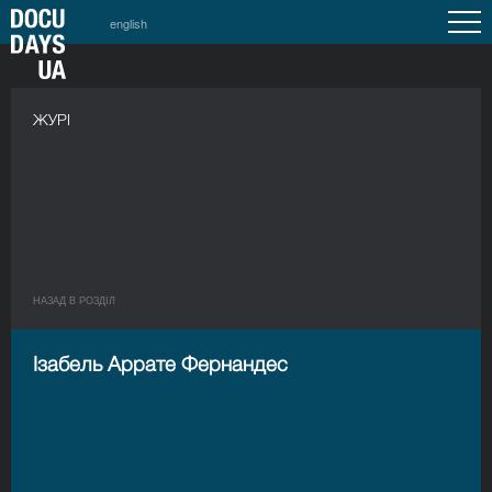
english
ЖУРІ
НАЗАД В РОЗДIЛ
Ізабель Аррате Фернандес