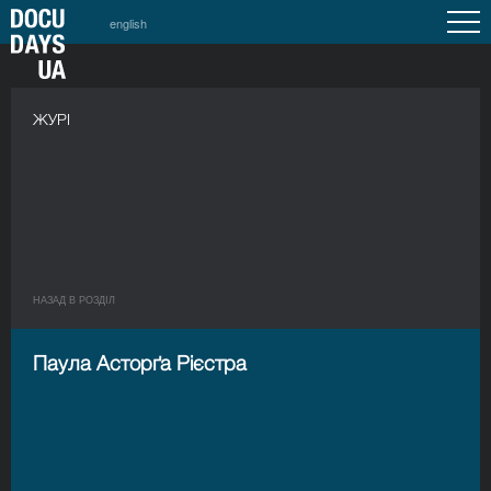
english
ЖУРІ
НАЗАД В РОЗДIЛ
Паула Асторґа Рієстра