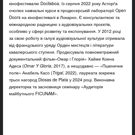
кінофестивалю Doclisboa. Із серпня 2022 року Асторґа
очолює навчальні курси в продюсерській лабораторії Open
Doors на кінофестивалі в Локарно. Є консультанткою та
міжнародною радницею з аудіовізуальних проєктів,
особливо у сфері розвитку та експонування. У 2012 році
за свою роботу в галузі аудіовізуальної культури отримала
від французького уряду Орден мистецтв і літератури
кавалерського ступеня. Продюсувала повнометражний
документальний фільм
«Омар і Глорія» Хайме Коена
Адеса (
Omar Y Gloria
, 2017), а нещодавно — «Пшеничне
поле» Анабель Касо (
Trigal
, 2022), лауреата зокрема
трьох нагород Diosas de Plata у 2024 році. Виконавча
директорка та засновниця семінару «Аудиторія
майбутнього FICUNAM».