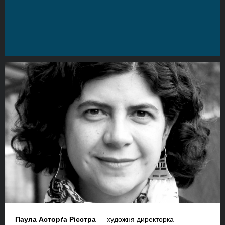
Паула Асторґа Рієстра
— художня директорка