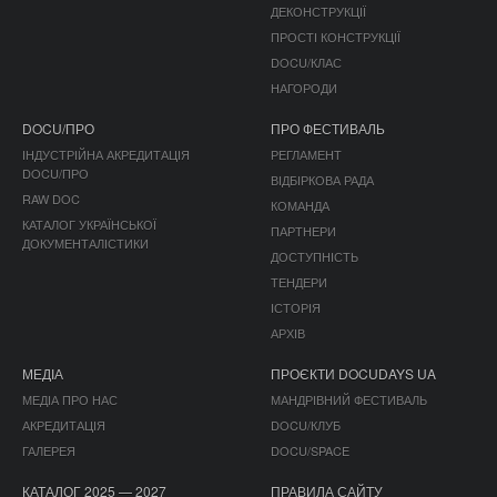
ДЕКОНСТРУКЦІЇ
ПРОСТІ КОНСТРУКЦІЇ
DOCU/КЛАС
НАГОРОДИ
DOCU/ПРО
ПРО ФЕСТИВАЛЬ
ІНДУСТРІЙНА АКРЕДИТАЦІЯ
РЕГЛАМЕНТ
DOCU/ПРО
ВІДБІРКОВА РАДА
RAW DOC
КОМАНДА
КАТАЛОГ УКРАЇНСЬКОЇ
ПАРТНЕРИ
ДОКУМЕНТАЛІСТИКИ
ДОСТУПНІСТЬ
ТЕНДЕРИ
ІСТОРІЯ
АРХІВ
МЕДІА
ПРОЄКТИ DOCUDAYS UA
МЕДІА ПРО НАС
МАНДРІВНИЙ ФЕСТИВАЛЬ
АКРЕДИТАЦІЯ
DOCU/КЛУБ
ГАЛЕРЕЯ
DOCU/SPACE
КАТАЛОГ 2025 — 2027
ПРАВИЛА САЙТУ