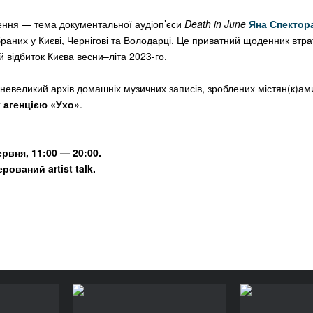
нення — тема документальної аудіоп’єси
Death in June
Яна Спектор
ібраних у Києві, Чернігові та Володарці. Це приватний щоденник втра
й відбиток Києва весни–літа 2023-го.
невеликий архів домашніх музичних записів, зроблених містян(к)а
х
агенцією «Ухо
»
.
ервня, 11:00
— 20:00.
ований artist talk.
«Обличчя
Офіційне відкриття
«Жив