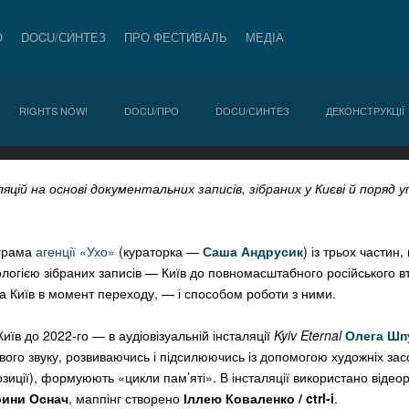
О
DOCU/СИНТЕЗ
ПРО ФЕСТИВАЛЬ
МЕДІА
RIGHTS NOW!
DOCU/ПРО
DOCU/СИНТЕЗ
ДЕКОНСТРУКЦІЇ
ляцій на основі документальних записів, зібраних у Києві й поряд 
ограма
агенції «Ухо»
(кураторка —
Саша Андрусик
) із трьох частин,
ологією зібраних записів — Київ до повномасштабного російського в
 та Київ в момент переходу, — і способом роботи з ними.
їв до 2022-го — в аудіовізуальній інсталяції
Kyiv Eternal
Олега Шп
ого звуку, розвиваючись і підсилюючись із допомогою художніх зас
озиції), формуюють «цикли пам’яті». В інсталяції використано віде
ини Оснач
, маппінг створено
Іллею Коваленко / ctrl-i
.