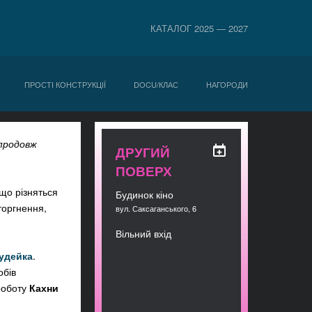
КАТАЛОГ 2025 — 2027
ПРОСТІ КОНСТРУКЦІЇ
DOCU/КЛАС
НАГОРОДИ
упродовж
ДРУГИЙ
ПОВЕРХ
 що різняться
Будинок кіно
торгнення,
вул. Саксаганського, 6
Вільний вхід
удейка
.
обів
ороботу
Кахни