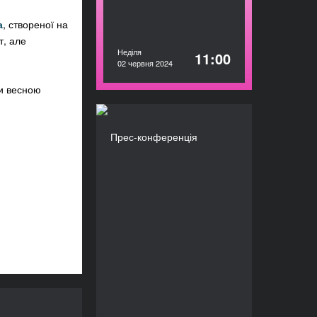
а
, створеної на
т, але
Неділя
11:00
02 червня 2024
ми весною
Прес-конференція
Прес-конференція
ТРИВАЛІСТЬ
60’
а бібліотека»