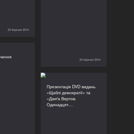
23 березня 2014
е телебачення
ачення
ТРИВАЛІСТЬ
24 березня 2014
24 березня 2014
480’
Презентація DVD видань
Презентація DVD видань
«Щаблі демократії» та
«Щаблі демократії» та
«Дзиґа Вертов.
«Дзиґа Вертов.
Одинадцятий»
Одинадцят…
ТРИВАЛІСТЬ
60’