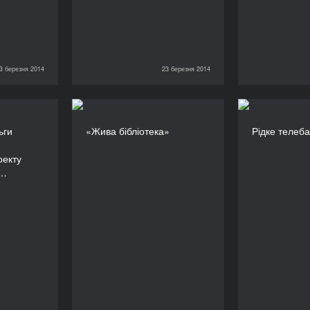
3 березня 2014
23 березня 2014
23 березня 2014
23 березня 2014
ас Ольги
«Жива бібліотека»
Рідк
ьги
«Жива бібліотека»
Рідке телеб
дзянової,
ТРИВАЛІСТЬ
 проекту
360’
оекту
а-соціум»
ц…
ародного
естивалю
ного кіно
ертіана»,
ермської
нематеки»
ТРИВАЛІСТЬ
120’