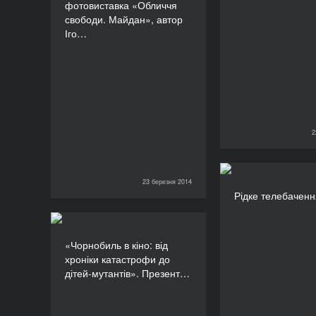
(Канада),
фотовиставка «Обличчя
свободи. Майдан»,
хи
свободи. Майдан», автор
автор Ігор Гайдай
пред
Іго…
ТРИВАЛІСТЬ
ромського н
60’
70-річчя пам’
геноциду р
2
22 березня 2014
23 березня 2014
Рідке те
23 березня 2014
Рідке телебаченн
«Чорнобиль в кіно: від
«Чорнобиль в кіно: від
хроніки катастрофи до
хроніки катастрофи до
дітей-мутантів».
дітей-мутантів». Презент…
Презентація
Міжнародного
фестивалю кіно та