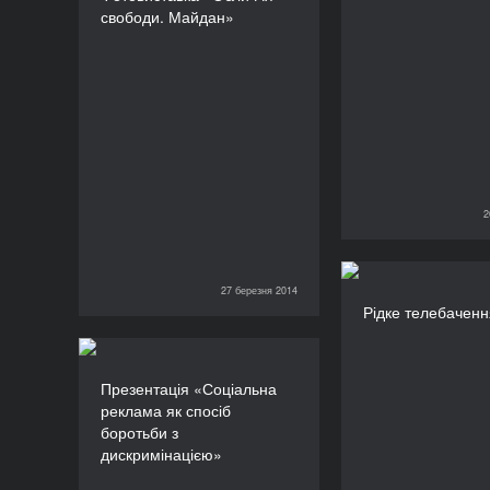
свободи. Майдан»
ТРИВАЛІСТЬ
360’
2
26 березня 2014
27 березня 2014
Рідке те
27 березня 2014
Рідке телебаченн
Презентація «Соціальна
Презентація «Соціальна
реклама як спосіб
реклама як спосіб
боротьби з
боротьби з
дискримінацією»
дискримінацією»
ТРИВАЛІСТЬ
90’