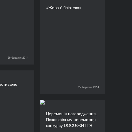
«Жива бібліотека»
«Жива бібліотека»
ТРИВАЛІСТЬ
360’
26 березня 2014
ка фестивалю
естивалю
ТРИВАЛІСТЬ
27 березня 2014
27 березня 2014
660’
Церемонія
Церемонія нагородження.
нагородження. Показ
Показ фільму-переможця
фільму-переможця
конкурсу DOCU/ЖИТТЯ
конкурсу DOCU/ЖИТТЯ