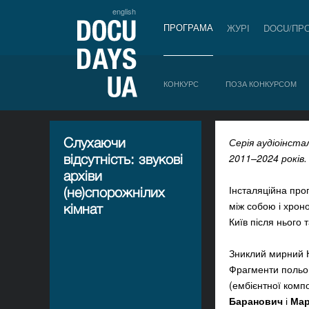
english
ПРОГРАМА
ЖУРІ
DOCU/ПР
КОНКУРС
ПОЗА КОНКУРСОМ
Слухаючи
Серія аудіоінста
відсутність: звукові
2011–2024 років.
архіви
Інсталяційна пр
(не)спорожнілих
між собою і хрон
кімнат
Київ після нього
Зниклий мирний Ки
Фрагменти польов
(ембієнтної комп
Баранович
і
Мар