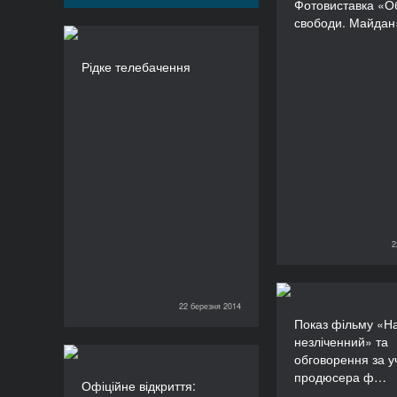
Фотовиставка «О
свободи.
свободи. Майдан
Рідке телебачення
Рідке телебачення
ТРИВАЛІСТЬ
480’
2
22 березня 2014
22 березня 2014
Показ фільм
22 березня 2014
Показ фільму «Н
незліч
незліченний» та
обговорення 
обговорення за у
продюсер
Офіційне відкриття:
продюсера ф…
Марка 
Офіційне відкриття:
фотовиставка «Обличчя