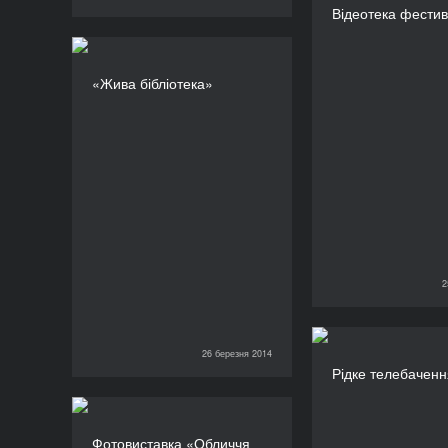
Відеотека фести
«Жива бібліотека»
«Жива бібліотека»
ТРИВАЛІСТЬ
360’
2
25 березня 2014
26 березня 2014
Рідке те
26 березня 2014
Рідке телебаченн
Фотовиставка «Обличчя
Фотовиставка «Обличчя
свободи. Майдан»