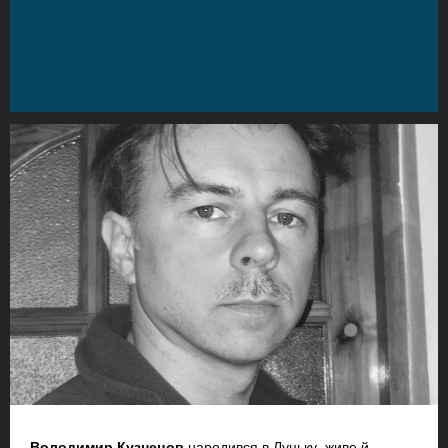
Володимир Кузнецов
народився в Луцьку, живе й