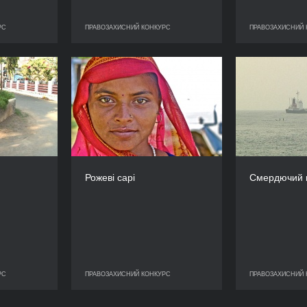
РС
ПРАВОЗАХИСНИЙ КОНКУРС
ПРАВОЗАХИСНИЙ 
СНИЙ КОНКУРС
ПРАВОЗАХИСНИЙ КОНКУРС
ПРАВ
Ринок
Рожеві сарі
Смердю
РІК
РІК
2010
2010
КРАЇНА
КРАЇНА
Канада
Велика Британія, Індія
РЕЖИСЕР/-КА
РЕЖИСЕР/-КА
Рама Рау
Кім Лонжинотто
Рожеві сарі
Смердючий 
ТРИВАЛІСТЬ
ТРИВАЛІСТЬ
70’
96’
РС
ПРАВОЗАХИСНИЙ КОНКУРС
ПРАВОЗАХИСНИЙ 
СНИЙ КОНКУРС
ПРАВОЗАХИСНИЙ КОНКУРС
ПРАВ