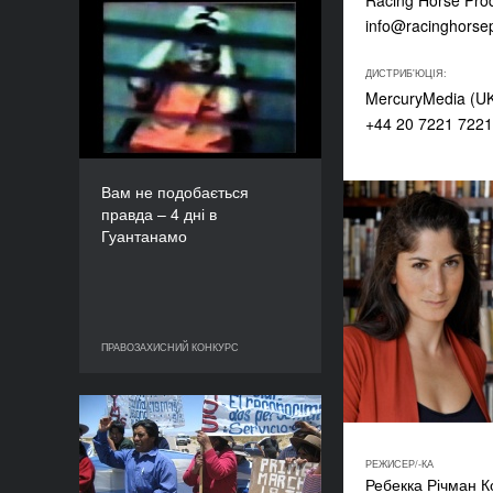
Racing Horse Prod
info@racinghorse
Вам не подобається
правда – 4 дні в
Гуантанамо
ДИСТРИБ'ЮЦІЯ:
MercuryMedia (UK)
РІК
2010
+44 20 7221 722
КРАЇНА
Канада
Вам не подобається
РЕЖИСЕР(К)И
правда – 4 дні в
Люк Коте, Патриціо
Гуантанамо
Енрикес
ТРИВАЛІСТЬ
100’
ПРАВОЗАХИСНИЙ КОНКУРС
ПРАВОЗАХИСНИЙ КОНКУРС
Відкрите небо
РІК
РЕЖИСЕР/-КА
2010
Ребекка Річман К