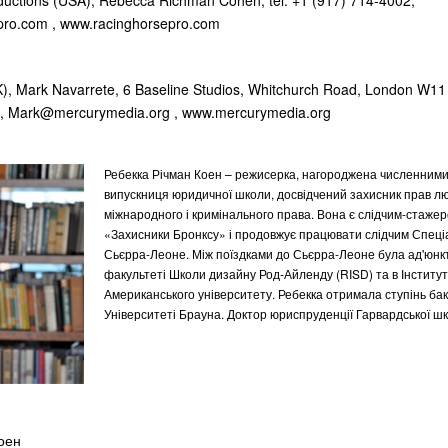
uctions (USA), Rebecca Richman Cohen, tel. +1 (917) 714-4002,
pro.com
, www.racinghorsepro.com
, Mark Navarrete, 6 Baseline Studios, Whitchurch Road, London W11 4
1,
Mark@mercurymedia.org
, www.mercurymedia.org
Ребекка Річман Коен
– режисерка, нагороджена численними
випускниця юридичної школи, досвідчений захисник прав лю
міжнародного і кримінального права. Вона є слідчим-стажер
«Захисники Бронксу» і продовжує працювати слідчим Спеці
Сьєрра-Леоне. Між поїздками до Сьєрра-Леоне була ад'юнк
факультеті Школи дизайну Род-Айленду (RISD) та в Інститу
Американського університету. Ребекка отримала ступінь ба
Університеті Брауна. Доктор юриспруденції Гарвардської ш
оен