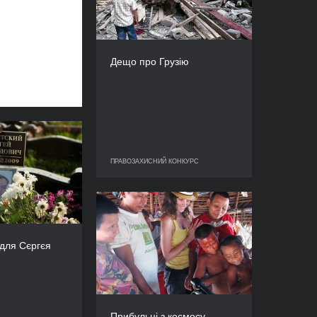
КРАЇНА
Франція
РЕЖИСЕР/-КА
Ніно Кіртадзе
Дещо про Грузію
ТРИВАЛІСТЬ
103’
я для Сєргєя
РІК
ПРАВОЗАХИСНИЙ КОНКУРС
ПРАВОЗАХИСНИЙ КОНКУРС
2010
КРАЇНА
Нідерланди
Прибульці з космосу
РЕЖИСЕР(К)И
РІК
нс, Мартін Маат
2010
для Сєргєя
ТРИВАЛІСТЬ
КРАЇНА
62’
Іспанія, США, Мексика
РЕЖИСЕР/-КА
Альба Мора Рока
Прибульці з космосу