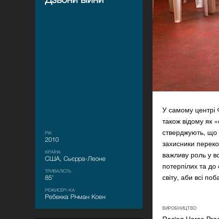
У самому центрі 
також відому як 
стверджують, що 
РІК
2010
захисники переко
КРАЇНА
важливу роль у в
США, Сьєрра-Леоне
потерпілих та до
ТРИВАЛІСТЬ
світу, аби всі п
85’
РЕЖИСЕР/-КА
Ребекка Річман Коен
ВИРОБНИЦТВО