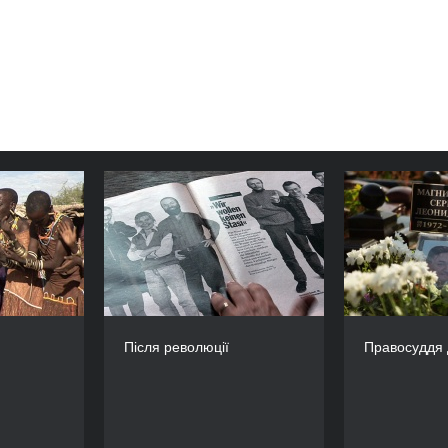
без паузи
Після революції
Правосудд
РІК
РІК
2010
2010
КРАЇНА
КРАЇНА
Франція
Німеччина
РЕЖИСЕР/-КА
РЕЖИСЕР(К)И
а Паласіос
Марк Баудер, Дьорте
Ганс Герма
Після революції
Правосуддя 
Франке
ТРИВАЛІСТЬ
52’
ТРИВАЛІСТЬ
91’