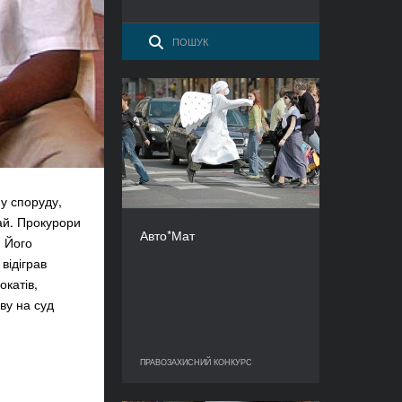
Авто*Мат
РІК
2009
КРАЇНА
Чехія
у споруду,
РЕЖИСЕР/-КА
ай. Прокурори
Мартін Маречек
Авто*Мат
. Його
ТРИВАЛІСТЬ
90’
відіграв
окатів,
ву на суд
ПРАВОЗАХИСНИЙ КОНКУРС
ПРАВОЗАХИСНИЙ КОНКУРС