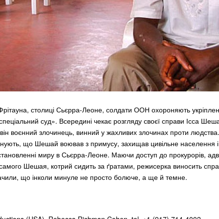
Фрітауна, столиці Сьєрра-Леоне, солдати ООН охороняють укріплен
«спеціальний суд». Всередині чекає розгляду своєї справи Ісса Шеш
він воєнний злочинець, винний у жахливих злочинах проти людства
нують, що Шешай воював з примусу, захищав цивільне населення і 
становленні миру в Сьєрра-Леоне. Маючи доступ до прокурорів, адв
 самого Шешая, котрий сидить за ґратами, режисерка виносить спра
обачили, що інколи минуле не просто болюче, а ще й темне.