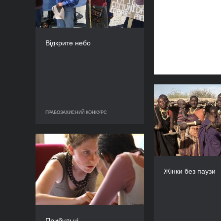
КРАЇНА
Франція
РЕЖИСЕР/-КА
Інес Компан
Відкрите небо
ТРИВАЛІСТЬ
94’
Жінки 
ПРАВОЗАХИСНИЙ КОНКУРС
ПРАВОЗАХИСНИЙ КОНКУРС
Прибульці
РІК
Паул
2009
Жінки без паузи
КРАЇНА
Франція
РЕЖИСЕР(К)И
Клодін Борьє, Патрік
Прибульці