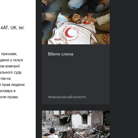
Вбити слона
РІК
2009
AT, UK, tel.
КРАЇНА
Іспанія
РЕЖИСЕР(К)И
Альберто Арсе, Мохаммад
Вбити слона
 призами,
Руайлах
дини у галузі
ТРИВАЛІСТЬ
ом компанії
113’
ального суду
том на
ті прав людини
калавра в
коли права.
ПРАВОЗАХИСНИЙ КОНКУРС
ПРАВОЗАХИСНИЙ КОНКУРС
Дещо про Грузію
РІК
2010