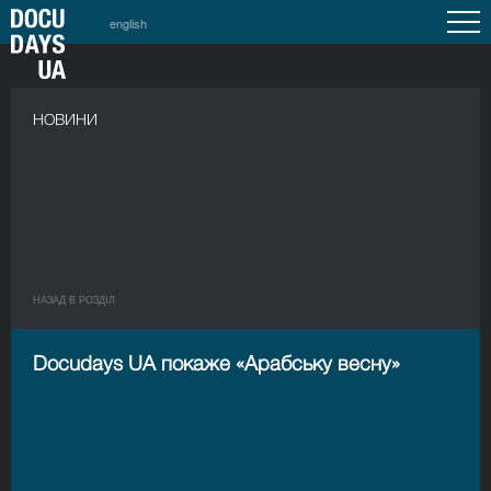
english
НОВИНИ
НАЗАД В РОЗДIЛ
Docudays UA покаже «Арабську весну»