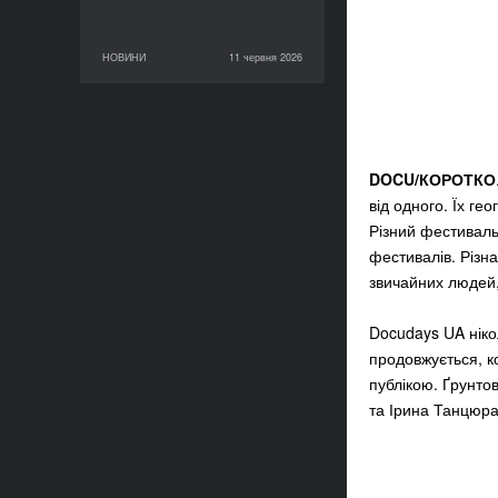
НОВИНИ
11 червня 2026
11 червня 2026
НОВИНИ
DOCU/КОРОТКО
від одного. Їх ге
Різний фестиваль
фестивалів. Різна
звичайних людей,
Docudays UA ніко
продовжується, ко
публікою. Ґрунто
та Ірина Танцюра