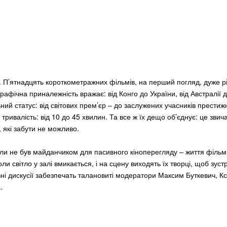
. П’ятнадцять короткометражних фільмів, на перший погляд, дуже р
ографічна приналежність вражає: від Конго до України, від Австралії 
ний статус: від світових прем’єр – до заслужених учасників престиж
 тривалість: від 10 до 45 хвилин. Та все ж їх дещо об’єднує: це звичай
 які забути не можливо.
ли не був майданчиком для пасивного кіноперегляду – життя фільм
ли світло у залі вмикається, і на сцену виходять їх творці, щоб зустр
вні дискусії забезпечать талановиті модератори Максим Буткевич, К
.