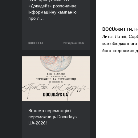
«Докудейз» розпочинає
інформаційну кампанію
про л…
DOCU/ЖИТТЯ.
Не
Литві, Латвії, Се
малобюджетного пр
КОНСПЕКТ
29 червня 2026
29 червня 2026
КОНСПЕКТ
його «героями» д
Вітаємо переможців і
переможниць Docudays
UA-2026!
Вітаємо переможців і
переможниць Docudays
UA-2026!