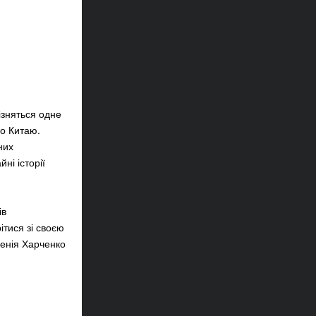
ізняться одне
до Китаю.
них
ні історії
ів
ітися зі своєю
сенія Харченко