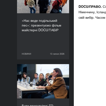
DOCU/ПРАВО.
Сі
Німеччину, Ісланд
свій вибір. Часом
«Нас веде подільський
пес»: презентуємо фільм
майстерні DOCU/ТАБІР
НОВИНИ
13 липня 2026
13 липня 2026
НОВИНИ
Бути присутніми: ГО
«Докудейз» розпочинає
інформаційну кампанію
про людей в окупації
Бути присутніми: ГО