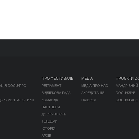
ПРО ФЕСТИВАЛЬ
МЕДІА
ПРОЄКТИ D
АЦІЯ DOCU/ПРО
РЕГЛАМЕНТ
МЕДІА ПРО НАС
МАНДРІВНИЙ
ВІДБІРКОВА РАДА
АКРЕДИТАЦІЯ
DOCU/КЛУБ
 ДОКУМЕНТАЛІСТИКИ
КОМАНДА
ГАЛЕРЕЯ
DOCU/SPACE
ПАРТНЕРИ
ДОСТУПНІСТЬ
ТЕНДЕРИ
ІСТОРІЯ
АРХІВ