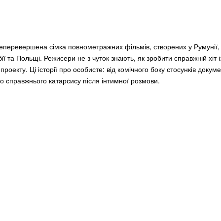
перевершена сімка повнометражних фільмів, створених у Румунії, К
рбії та Польщі. Режисери не з чуток знають, як зробити справжній хіт і
оекту. Ці історії про особисте: від комічного боку стосунків докуме
о справжнього катарсису після інтимної розмови.