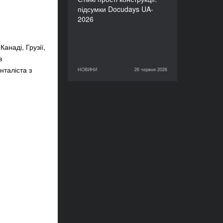
підсумки Docudays UA-
2026
анаді, Грузії,
з
нталіста з
НОВИНИ
26 червня 2026
26 червня 2026
НОВИНИ