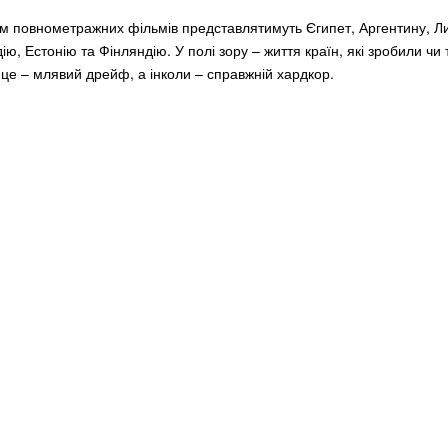
м повнометражних фільмів представлятимуть Єгипет, Аргентину, Ли
ію, Естонію та Фінляндію. У полі зору – життя країн, які зробили чи 
 це – млявий дрейф, а інколи – справжній хардкор.