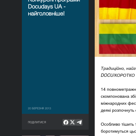
Docudays UA -
найголовніше!
Традиційно, най
DOCU/КОРОТКО – 
14 повнометражни
скомпонована збі
міжнародних фест
20 БЕРЕЗНЯ 2013
деякі розпочнуть
ПОДІЛИТИСЯ
Особливо тішить 
боротимуться цьо