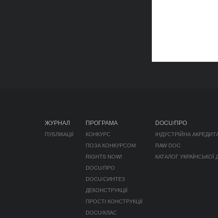
ЖУРНАЛ
ПРОГРАМА
DOCU/ПРО
ПУБЛІКАЦІЇ
КОНКУРС
ІНДУСТРІЙНА АКРЕДИТ
ПОЗА КОНКУРСОМ
RAW DOC
RIGHTS NOW!
КАТАЛОГ УКРАЇНСЬКОЇ
DOCU/ПРО
DOCU/СИНТЕЗ
ДЕКОНСТРУКЦІЇ
ПРОСТІ КОНСТРУКЦІЇ
DOCU/КЛАС