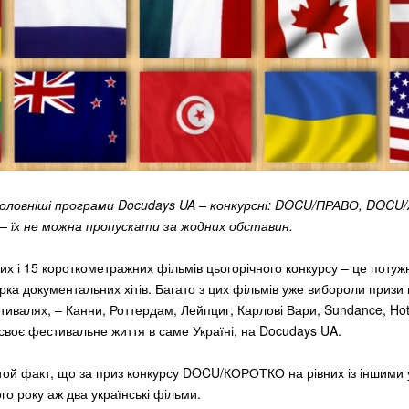
головніші програми Docudays UA – конкурсні: DOCU/ПРАВО, DOC
їх не можна пропускати за жодних обставин.
х і 15 короткометражних фільмів цьогорічного конкурсу – це потуж
рка документальних хітів. Багато з цих фільмів уже вибороли призи
ивалях, – Канни, Роттердам, Лейпциг, Карлові Вари, Sundance, Hot
 своє фестивальне життя в саме Україні, на Docudays UA.
той факт, що за приз конкурсу DOCU/КОРОТКО на рівних із іншими
го року аж два українські фільми.