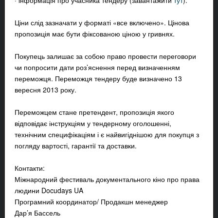
· інформація про учасника тендеру (завантажити
тут
).
Ціни слід зазначати у форматі «все включено». Цінова
пропозиція має бути фіксованою ціною у гривнях.
Покупець залишає за собою право провести переговори
чи попросити дати роз’яснення перед визначенням
переможця. Переможця тендеру буде визначено 13
вересня 2013 року.
Переможцем стане претендент, пропозиція якого
відповідає інструкціям у тендерному оголошенні,
технічним специфікаціям і є найвигіднішою для покупця з
погляду вартості, гарантії та доставки.
Контакти:
Міжнародний фестиваль документального кіно про права
людини Docudays UA
Програмний координатор/ Продакшн менеджер
Дар’я Бассель