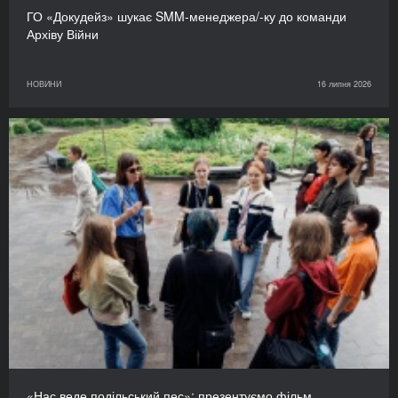
ГО «Докудейз» шукає SMM-менеджера/-ку до команди
Архіву Війни
НОВИНИ
16 липня 2026
«Нас веде подільський пес»: презентуємо фільм