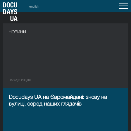
english
НОВИНИ
НАЗАД В РОЗДIЛ
Docudays UA на Євромайдані: знову на
вулиці, серед наших глядачів