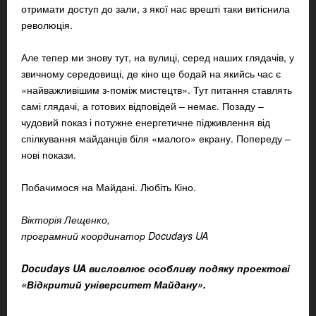
отримати доступ до зали, з якої нас врешті таки витіснила
революція.
Але тепер ми знову тут, на вулиці, серед наших глядачів, у
звичному середовищі, де кіно ще бодай на якийсь час є
«найважливішим з-поміж мистецтв». Тут питання ставлять
самі глядачі, а готових відповідей – немає. Позаду –
чудовий показ і потужне енергетичне підживлення від
спілкування майданців біля «малого» екрану. Попереду –
нові покази.
Побачимося на Майдані. Любіть Кіно.
Вікторія Лещенко,
програмний координатор Docudays UA
Docudays UA висловлює особливу подяку проектові
«Відкритий університет Майдану».