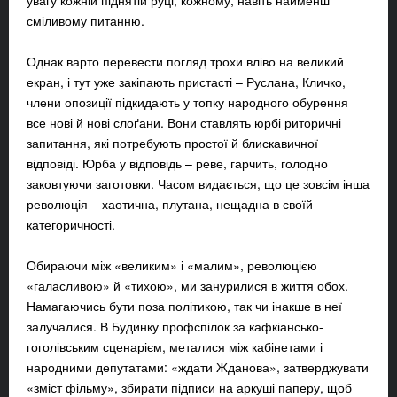
увагу кожній піднятій руці, кожному, навіть найменш
сміливому питанню.
Однак варто перевести погляд трохи вліво на великий
екран, і тут уже закіпають пристасті – Руслана, Кличко,
члени опозиції підкидають у топку народного обурення
все нові й нові слоґани. Вони ставлять юрбі риторичні
запитання, які потребують простої й блискавичної
відповіді. Юрба у відповідь – реве, гарчить, голодно
заковтуючи заготовки. Часом видається, що це зовсім інша
революція – хаотична, плутана, нещадна в своїй
категоричності.
Обираючи між «великим» і «малим», революцією
«галасливою» й «тихою», ми занурилися в життя обох.
Намагаючись бути поза політикою, так чи інакше в неї
залучалися. В Будинку профспілок за кафкіансько-
гоголівським сценарієм, металися між кабінетами і
народними депутатами: «ждати Жданова», затверджувати
«зміст фільму», збирати підписи на аркуші паперу, щоб