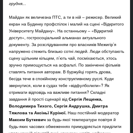
грудня..
.
Майдан як величезна ПТС, а ти в ній – режисер. Великий
екран на Будинку профспілок і малий на сцені «Відкритого
Університету Майдану». На останньому – «Відкритий
доступ», гостросоціальний альманах актуального
документу. За розслідуванням про власників Межигір’я
напружено стежить близько сотні людей. Люди обступають
сцену щільним кільцем, п’ють чай, посміхаються, хтось
зручно примощується на асфальті. По закінченні фільмів
ставлять питання авторам. В буржуйці горять дрова,
бесіда тече в спокійному конструктивному руслі. Куди
звернутися, коли в судах тебе «відфулболили»? Як
отримати відповідь на важливе питання? Складні
завдання й прості сценарії від
Сергія Лещенка,
Володимира Тихого, Сергія Андрушка, Дмитра
Тяжлова та Аксіньї Куріної.
Наш постійний модератор
Максим Буткевич
за будь-якої температури повітря й
будь-яких часових обмеженнях примудряється приділити