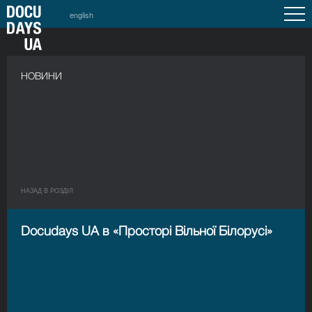
english
НОВИНИ
НАЗАД В РОЗДIЛ
Docudays UA в «Просторі Вільної Білорусі»