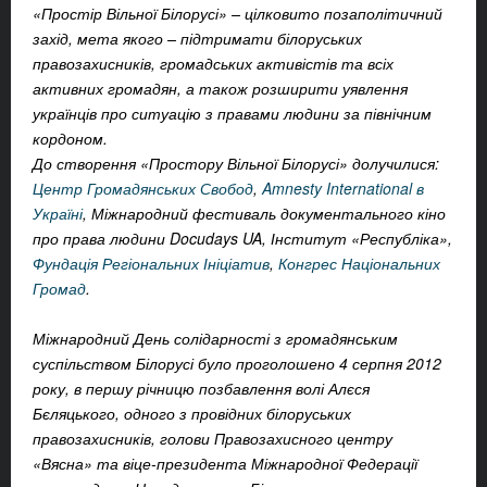
«Простір Вільної Білорусі»
–
цілковито позаполітичний
захід, мета якого – підтримати білоруських
правозахисників, громадських активістів та всіх
активних громадян, а також розширити уявлення
українців про ситуацію з правами людини за північним
кордоном.
До створення «Простору Вільної Білорусі» долучилися:
Центр Громадянських Свобод
,
Amnesty International в
Україні
, Міжнародний фестиваль документального кіно
про права людини Docudays UA, Інститут «Республіка»,
Фундація Регіональних Ініціатив
,
Конгрес Національних
Громад
.
Міжнародний День солідарності з громадянським
суспільством Білорусі було проголошено 4 серпня 2012
року, в першу річницю позбавлення волі Алєся
Бєляцького, одного з провідних білоруських
правозахисників, голови Правозахисного центру
«Вясна» та віце-президента Міжнародної Федерації