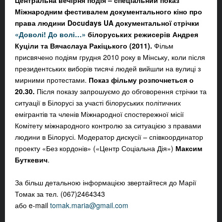
Центральна вечірня подія – спеціальний показ
Міжнародним фестивалем документального кіно про
права людини Docudays UA документальної стрічки
«Доволі! До волі…»
білоруських режисерів Андрея
Куціли та Вячаслауа Ракіцького (2011).
Фільм
присвячено подіям грудня 2010 року в Мінську, коли після
президентських виборів тисячі людей вийшли на вулиці з
мирними протестами.
Показ фільму розпочнеться
о
20.30
.
Після показу запрошуємо до
обговорення стрічки та
ситуації в Білорусі
за участі білоруських політичних
емігрантів та членів Міжнародної спостережної місії
Комітету міжнародного контролю за ситуацією з правами
людини в Білорусі.
Модератор дискусії – співкоординатор
проекту «Без кордонів» («Центр Соціальна Дія»)
Максим
Буткевич
.
За більш детальною інформацією звертайтеся до
Марії
Томак
за тел. (067)2464343
або e-mail
tomak.maria@gmail.com