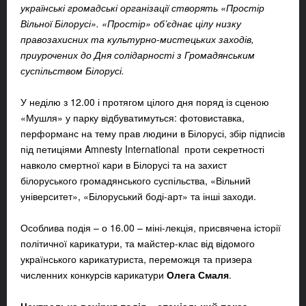
українські громадські організації створять «Простір
Вільної Білорусі». «Простір» об’єднає цілу низку
правозахисних та культурно-мистецьких заходів,
приурочених до Дня солідарності з Громадянським
суспільством Білорусі.
У неділю з 12.00 і протягом цілого дня поряд із сценою
«Мушля» у парку
відбуватимуться: фотовиставка,
перформанс на тему прав людини в Білорусі, збір підписів
під петиціями Amnesty International проти секретності
навколо смертної кари в Білорусі та на захист
білоруського громадянського суспільства, «Вільний
університет», «Білоруський боді-арт» та інші заходи.
Особлива подія –
о 16.00
– міні-лекція, присвячена історії
політичної карикатури, та
майстер-клас від відомого
українського карикатуриста, переможця та призера
численних конкурсів карикатури
Олега Смаля
.