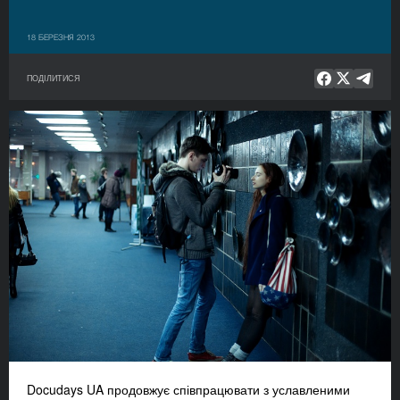
18 БЕРЕЗНЯ 2013
ПОДІЛИТИСЯ
Docudays UA продовжує співпрацювати з уславленими