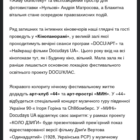
«Живу бібліотеку» та експозиційний простір для
фотовиставки «Нульові» Андрія Матросова, а Блакитна
вітальня стане осередком правозахисних подій.
Ряд затишних та інтимних кіновечорів наші глядачі та гості
проведуть у
«Кінопанорамі»
, у великій залі якої
проходитимуть вечірні сеанси програм «DOCU/АРТ» та
«Найкращі фільми Docudays UA». Цього року вхід на всі
кінопокази тут, як і Будинку кіно, вільний. Мала зала як і
раніше лишається основною локацією фестивального
освітнього проекту DOCU/КЛАС.
Яскравого колориту нічному фестивальному життю
додадуть
арт-клуб «44»
та
арт-прострі «МИН»
. У «44»
відбудеться спеціальний концерт музичного гуру південної
України 90-х Ігоря Горіна та Chiliбомберс. У «МИНі»
Docudays UA відсвяткує своє закриття: у рамках проекту
«КОЛО ДЗИҐИ» буде презентований прем’єрний показ
відреставрованої версії фільму Дзиґи Вертова
«Одинадцятий» (1928, Українська РСР) у музичному