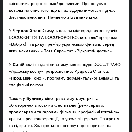
київськими ретро-кіномайданчиками. Пропонуємо
детальний опис того, що в них відбуватиметься під час
фестивальних днів.
Почнемо з Будинку кіно.
У
Червоній зал
і йтимуть покази міжнародних конкурсів
DOCU/ЖИТТЯ ТА DOCU/КОРОТКО, ключової програми
«Вибір є!» та ряду прем’єр українських фільмів, серед
яких альманахи «Поза Євро» тат «Відкритий доступ».
У
Синій зал
і глядачі дивитимуться конкурс DOCU/ПРАВО,
«Арабську весну», ретроспективу Аудрюса Стоніса,
«Прощавай, кіно!», програму документальної анімації та
спеціальні покази.
Також у Будинку кіно
триватимуть зустрічі та
обговорення з гостями фестивалю (режисерами,
продюсерами та героями фільмів), професійні коктейль-
дрінки, прес-конференції, та урочисті церемонії закриття
та відкриття. Хол третього поверху перетвориться на