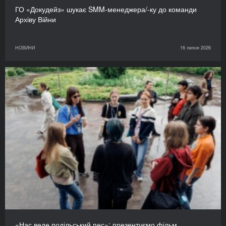
ГО «Докудейз» шукає SMM-менеджера/-ку до команди
Архіву Війни
НОВИНИ
16 липня 2026
«Нас веде подільський пес»: презентуємо фільм