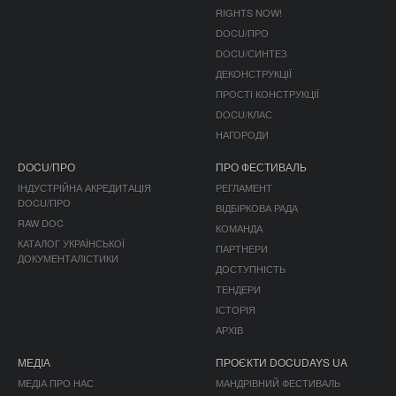
RIGHTS NOW!
DOCU/ПРО
DOCU/СИНТЕЗ
ДЕКОНСТРУКЦІЇ
ПРОСТІ КОНСТРУКЦІЇ
DOCU/КЛАС
НАГОРОДИ
DOCU/ПРО
ПРО ФЕСТИВАЛЬ
ІНДУСТРІЙНА АКРЕДИТАЦІЯ
РЕГЛАМЕНТ
DOCU/ПРО
ВІДБІРКОВА РАДА
RAW DOC
КОМАНДА
КАТАЛОГ УКРАЇНСЬКОЇ
ПАРТНЕРИ
ДОКУМЕНТАЛІСТИКИ
ДОСТУПНІСТЬ
ТЕНДЕРИ
ІСТОРІЯ
АРХІВ
МЕДІА
ПРОЄКТИ DOCUDAYS UA
МЕДІА ПРО НАС
МАНДРІВНИЙ ФЕСТИВАЛЬ