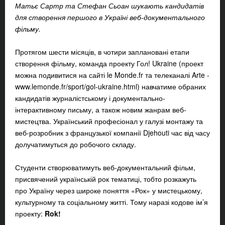
Матьє Сартр та Стефан Сьоан шукають кандидатів
для створення першого в Україні веб-документального
фільму.
Протягом шести місяців, в чотири заплановані етапи
створення фільму, команда проекту Гол! Ukraine (проект
можна подивитися на сайті le Monde.fr та телеканалі Arte -
www.lemonde.fr/sport/gol-ukraine.html) навчатиме обраних
кандидатів журналістському і документально-
інтерактивному письму, а також новим жанрам веб-
мистецтва. Український професіонал у галузі монтажу та
веб-розробник з французької компанії Djehouti час від часу
долучатимуться до робочого складу.
Студенти створюватимуть веб-документальний фільм,
присвячений українській рок тематиці, тобто розкажуть
про Україну через широке поняття «Рок» у мистецькому,
культурному та соціальному житті. Тому наразі кодове ім’я
проекту:
Rok!