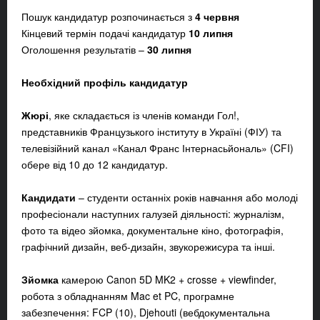
Пошук кандидатур розпочинається з
4 червня
Кінцевий термін подачі кандидатур
10 липня
Оголошення результатів –
30 липня
Необхідний профіль кандидатур
Жюрі
, яке складається із членів команди Гол!,
представників Французького інституту в Україні (ФІУ) та
телевізійний канал «Канал Франс Інтернасьйональ» (CFI)
обере від 10 до 12 кандидатур.
Кандидати
– студенти останніх років навчання або молоді
професіонали наступних галузей діяльності: журналізм,
фото та відео зйомка, документальне кіно, фотографія,
графічний дизайн, веб-дизайн, звукорежисура та інші.
Зйомка
камерою Canon 5D MK2 + crosse + viewfinder,
робота з обладнанням Mac et PC, програмне
забезпечення: FCP (10), Djehouti (вебдокументальна