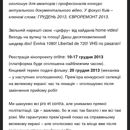
оголошує для аматорів і професіоналів конкурс
актуального документального відео. У фокусі Київ –
ключові слова: ГРУДЕНЬ 2013, ЄВРОРЕМОНТ 2013.
Звільняй нарешті свою «цифру» від кайданів home-video!
Виходь на вулиці та площі! Даєш десятихвилинний
шедевр.doc! Evviva 1080! Libertad de 720! VHS no pasaran!
Реєстрація кінопроекту online:
10-17 грудня 2013
(платформа буде оголошена найближчим часом).
Кінцевий термін подачі фільму:
20 грудня 2013
(механіка
– у наступних оголошеннях). Прем’єра конкурсної селекції
на великому екрані: час та локація – оголошуємо після
закінчення прийому робіт
Ми шануємо всі pro et contra, але уникаємо прямої
політагітації. Це – важливо, бо ж нас так багато і ми всі такі
різні. Ми гарантуємо прем’єрний показ на справжньому
великому екрані – але оголосимо час та місце вже після