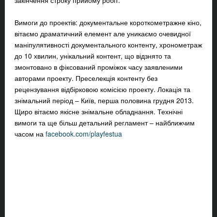
закінчення строку прийому робіт.
Вимоги до проектів: документальне короткометражне кіно,
вітаємо драматичний елемент але уникаємо очевидної
маніпулятивності документального контенту, хронометраж
до 10 хвилин, унікальний контент, що відзнято та
змонтовано в фіксований проміжок часу заявленими
авторами проекту. Преселекція контенту без
рецензування відбірковою комісією проекту. Локація та
знімальний період – Київ, перша половина грудня 2013.
Щиро вітаємо якісне знімальне обладнання. Технічні
вимоги та ще більш детальний регламент – найближчим
часом на
facebook.com/playfestua