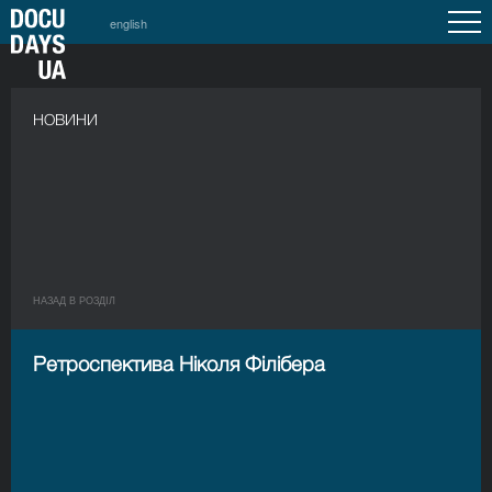
english
НОВИНИ
НАЗАД В РОЗДIЛ
Ретроспектива Ніколя Філібера