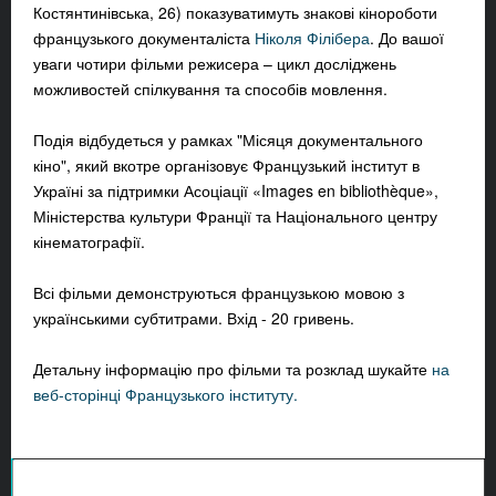
Костянтинівська, 26) показуватимуть знакові кінороботи
французького документаліста
Ніколя Філібера
. До вашої
уваги чотири фільми режисера – цикл досліджень
можливостей спілкування та способів мовлення.
Подія відбудеться у рамках "Місяця документального
кіно", який вкотре організовує Французький інститут в
Україні за підтримки Асоціації «Images en bibliothèque»,
Міністерства культури Франції та Національного центру
кінематографії.
Всі фільми демонструються французькою мовою з
українськими субтитрами. Вхід - 20 гривень.
Детальну інформацію про фільми та розклад шукайте
на
веб-сторінці Французького інституту.