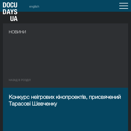
english
НОВИНИ
НАЗАД В РОЗДIЛ
Конкурс неігрових кінопроектів, присвячений
Тарасові Шевченку