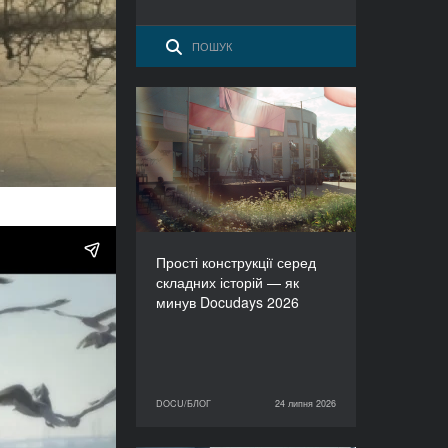
Прості конструкції серед
складних історій — як
минув Docudays 2026
Прості конструкції серед
складних історій — як
минув Docudays 2026
DOCU/БЛОГ
24 липня 2026
24 липня 2026
DOCU/БЛОГ