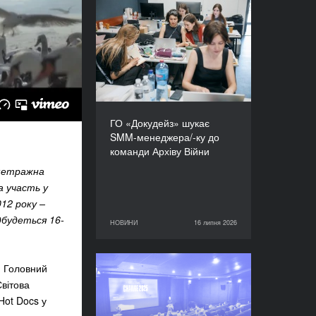
ГО «Докудейз» шукає
SMM-менеджера/-ку до
команди Архіву Війни
ГО «Докудейз» шукає
SMM-менеджера/-ку до
команди Архіву Війни
ометражна
 участь у
12 року –
ідбудеться 16-
НОВИНИ
16 липня 2026
16 липня 2026
НОВИНИ
. Головний
Відкрито прийом заявок:
Світова
CHANGE - курс із
Hot Docs у
копродукції 2026–2027