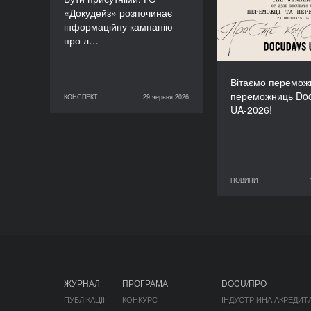
«Докудейз» розпочинає
інформаційну кампанію
про л…
Вітаємо переможц
переможниць Do
КОНСПЕКТ
29 червня 2026
29 червня 2026
КОНСПЕКТ
UA-2026!
НОВИНИ
11 червня 2026
ЖУРНАЛ
ПРОГРАМА
DOCU/ПРО
ПУБЛІКАЦІЇ
КОНКУРС
ІНДУСТРІЙНА АКРЕДИТ