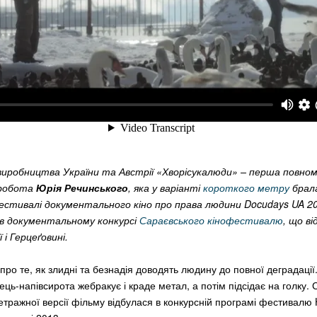
 виробництва України та Австрії «Хворісукалюди» – перша повн
 робота
Юрія Речинського
, яка у варіанті
короткого метру
брала
стивалі документального кіно про права людини Docudays UA 20
в документальному конкурсі
Сараєвського кінофестивалю
, що в
 і Герцеґовині.
про те, як злидні та безнадія доводять людину до повної деградації
пець-напівсирота жебракує і краде метал, а потім підсідає на голку. 
тражної версії фільму відбулася в конкурсній програмі фестивалю 