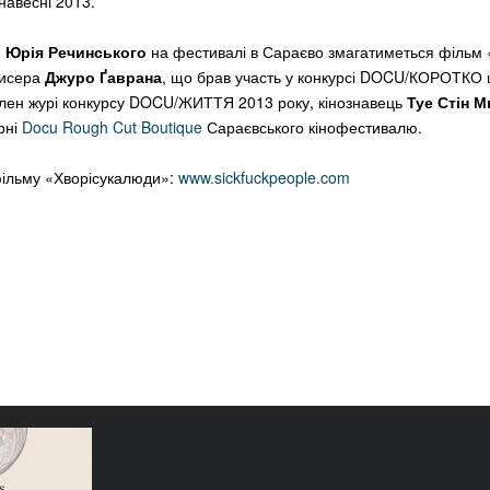
навесні 2013.
м
Юрія Речинського
на фестивалі в Сараєво змагатиметься фільм
жисера
Джуро Ґаврана
, що брав участь у конкурсі DOCU/КОРОТКО 
член журі конкурсу DOCU/ЖИТТЯ 2013 року, кінознавець
Туе Стін 
рні
Docu Rough Cut Boutique
Сараєвського кінофестивалю.
фільму «Хворісукалюди»:
www.sickfuckpeople.com
еможців і
Docudays