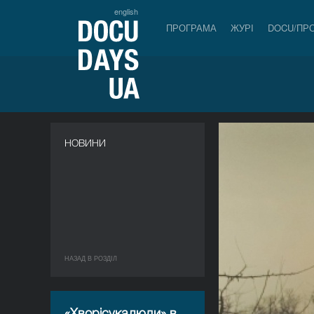
english
ПРОГРАМА
ЖУРІ
DOCU/ПР
НОВИНИ
НАЗАД В РОЗДIЛ
«Хворісукалюди» в