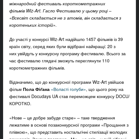
міжнародний фестиваль короткометражних
фільмів Wiz-Art. Гасло Фестивалю у цьому році –
«Всесвіт складається не з атомів, він складається з
коротеньких історій».
До участі у конкурсі Wiz-Art надійшло 1457 фільмів із 39
країн світу, серед яких були відібрані найкращі: 20 з
них увійдуть у конкурсну програму фестивалю. Всього за
час фестивалю глядачі зможуть переглянути 110
короткометражних фільмів.
Відзначимо, що до конкурсної програми Wiz-Art увійшов
фільм
Пола Фіґана
«Воласті голуби»
, що цього року на
фестивалі Docudays UA став переможцем конкурсу DOCU/
КОРОТКО.
«Нове – це добре забуде старе» – таке твердження
лежатиме в основі позаконкурсної програми «Прощання з
плівкою», що представить ностальгічні стилізації молодих