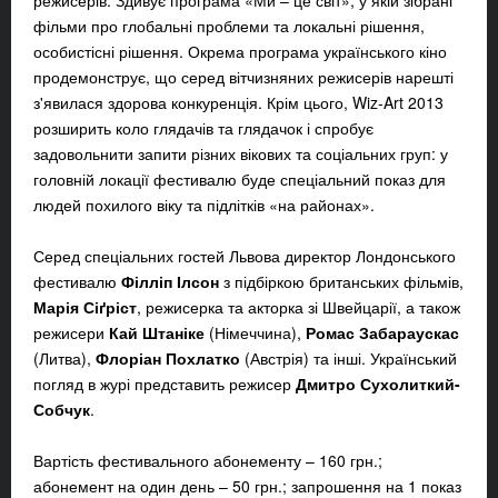
режисерів. Здивує програма «Ми – це світ», у якій зібрані
фільми про глобальні проблеми та локальні рішення,
особистісні рішення. Окрема програма українського кіно
продемонструє, що серед вітчизняних режисерів нарешті
з'явилася здорова конкуренція. Крім цього, Wiz-Art 2013
розширить коло глядачів та глядачок і спробує
задовольнити запити різних вікових та соціальних груп: у
головній локації фестивалю буде спеціальний показ для
людей похилого віку та підлітків «на районах».
Серед спеціальних гостей Львова директор Лондонського
фестивалю
Філліп Ілсон
з підбіркою британських фільмів,
Марія Сіґріст
, режисерка та акторка зі Швейцарії, а також
режисери
Кай Штаніке
(Німеччина),
Ромас Забараускас
(Литва),
Флоріан Похлатко
(Австрія) та інші. Український
погляд в журі представить режисер
Дмитро Сухолиткий-
Собчук
.
Вартість фестивального абонементу – 160 грн.;
абонемент на один день – 50 грн.; запрошення на 1 показ