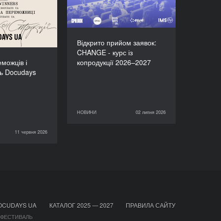
иць Docudays
UA-2026!
Відкрито прийом заявок:
CHANGE - курс із
можців і
копродукції 2026–2027
ь Docudays
НОВИНИ
02 липня 2026
02 липня 2026
НОВИНИ
11 червня 2026
НОВИНИ
OCUDAYS UA
КАТАЛОГ 2025 — 2027
ПРАВИЛА САЙТУ
 ФЕСТИВАЛЬ