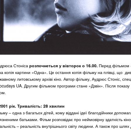
удрюса Стоніса
розпочнеться у вівторок о 16.00.
Перед фільмом «
на копія картини «Одна». Це остання копія фільму на плівці, що ди
жавному литовському архіві кіно. Автор фільму, Аудрюс Стоніс, спец
 Docudays UA. Другим фільмом програми стане «Дзвін». Після показу
ом.
2001 рік. Тривалість: 28 хвилин
ьму – одна з багатьох дітей, кому віддані ідеї благодійники допома
в'язненими батьками. Фільм розповідає про неймовірну здатність кін
альність – реальність внутрішнього світу людини. А також про шлях 