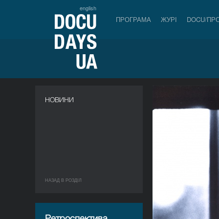
english
ПРОГРАМА
ЖУРІ
DOCU/ПР
НОВИНИ
НАЗАД В РОЗДIЛ
Ретроспектива