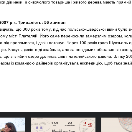
хи дівчинки, її сивочолого товариша і живого дерева мають прямий з
2007 рік. Тривалість: 56 хвилин
свідчать, що 300 років тому, під час польсько-шведської війни було зн
кому місті Плателяй. Його саме переносили замерзлим озером, коли
а лід проломився, і дзвін потонув. Через 100 років граф Шуазьоль о
ію. Кажуть, дзвін тоді знайшли, але за невідомих обставин він знов
, що з глибин озера долинає спів плателяйського дзвона. Влітку 20
разом із командою дайверів організувала експедицію, щоб таки знай
тніми: ГО
Стійкі прості конструкції:
Вітаємо