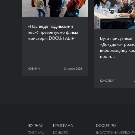
«Докудейз» ро
інформаційну
про людей в
«Нас веде подільський
пес»: презентуємо фільм
майстерні DOCU/ТАБІР
Бути присутніми:
«Докудейз» розп
інформаційну ка
про л…
НОВИНИ
13 липня 2026
13 липня 2026
НОВИНИ
КОНСПЕКТ
29 червня 2026
ЖУРНАЛ
ПРОГРАМА
DOCU/ПРО
ПУБЛІКАЦІЇ
КОНКУРС
ІНДУСТРІЙНА АКРЕДИТ