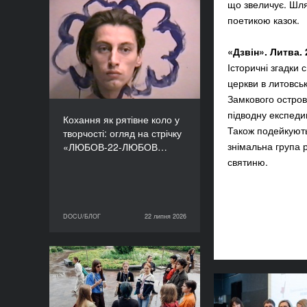
що звеличує. Шля
Кохання як рятівне коло
поетикою казок.
у творчості: огляд на
стрічку «ЛЮБОВ-22-
«Дзвін». Литва. 
ЛЮБОВ» Єруна
Історичні згадки 
Койманса
церкви в литовсь
Замкового остров
підводну експедиц
Кохання як рятівне коло у
Також подейкують
творчості: огляд на стрічку
знімальна група 
«ЛЮБОВ-22-ЛЮБОВ…
святиню.
DOCU/БЛОГ
22 липня 2026
22 липня 2026
DOCU/БЛОГ
«Нас веде подільський
пес»: презентуємо фільм
майстерні DOCU/ТАБІР
Бути прису