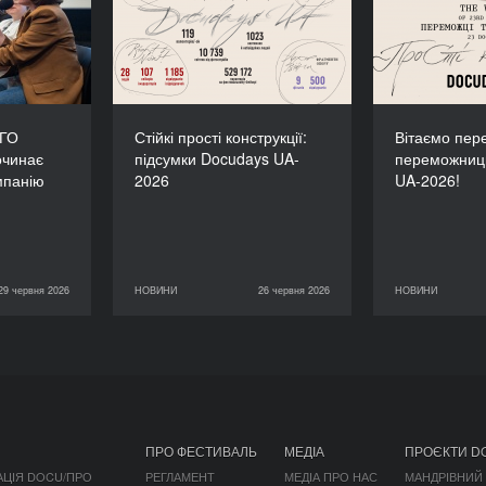
зпочинає
підсумки Docudays UA-
переможн
 кампанію
2026
 окупації
 ГО
Стійкі прості конструкції:
Вітаємо пере
очинає
підсумки Docudays UA-
переможниц
мпанію
2026
UA-2026!
29 червня 2026
НОВИНИ
26 червня 2026
НОВИНИ
КОНСПЕКТ
26 червня 2026
НОВИНИ
11 червня 2026
ПРО ФЕСТИВАЛЬ
МЕДІА
ПРОЄКТИ D
АЦІЯ DOCU/ПРО
РЕГЛАМЕНТ
МЕДІА ПРО НАС
МАНДРІВНИЙ