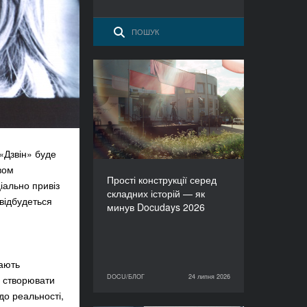
Прості конструкції серед
складних історій — як
минув Docudays 2026
Дзвін» буде
вом
Прості конструкції серед
іально привіз
складних історій — як
 відбудеться
минув Docudays 2026
гають
DOCU/БЛОГ
24 липня 2026
о створювати
24 липня 2026
DOCU/БЛОГ
до реальності,