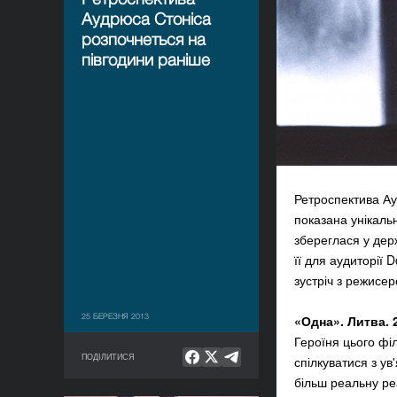
Аудрюса Стоніса
розпочнеться на
півгодини раніше
Ретроспектива А
показана унікаль
збереглася у дер
її для аудиторії
зустріч з режисер
25 БЕРЕЗНЯ 2013
«Одна». Литва. 
Героїня цього філ
ПОДІЛИТИСЯ
спілкуватися з у
більш реальну ре