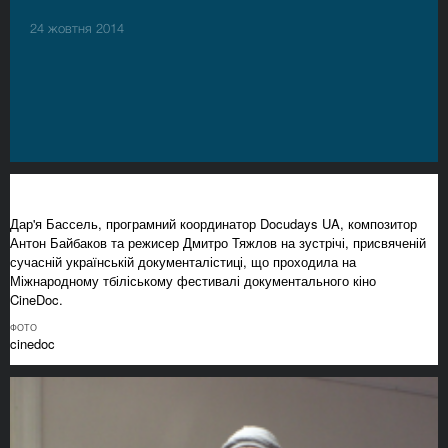
24 жовтня 2014
Дар'я Бассель, програмний координатор Docudays UA, композитор
Антон Байбаков та режисер Дмитро Тяжлов на зустрічі, присвяченій
сучасній українській документалістиці, що проходила на
Міжнародному тбіліському фестивалі документального кіно
CineDoc.
ФОТО
cinedoc