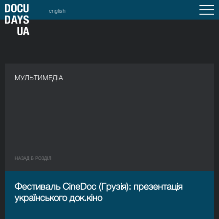
english
МУЛЬТИМЕДІА
НАЗАД В РОЗДIЛ
Фестиваль CineDoc (Грузія): презентація
українського док.кіно