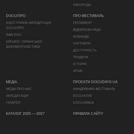
НАГОРОДИ
DOCU/ПРО
ПРО ФЕСТИВАЛЬ
ІНДУСТРІЙНА АКРЕДИТАЦІЯ
РЕГЛАМЕНТ
DOCU/ПРО
ВІДБІРКОВА РАДА
RAW DOC
КОМАНДА
КАТАЛОГ УКРАЇНСЬКОЇ
ПАРТНЕРИ
ДОКУМЕНТАЛІСТИКИ
ДОСТУПНІСТЬ
ТЕНДЕРИ
ІСТОРІЯ
АРХІВ
МЕДІА
ПРОЄКТИ DOCUDAYS UA
МЕДІА ПРО НАС
МАНДРІВНИЙ ФЕСТИВАЛЬ
АКРЕДИТАЦІЯ
DOCU/КЛУБ
ГАЛЕРЕЯ
DOCU/SPACE
КАТАЛОГ 2025 — 2027
ПРАВИЛА САЙТУ