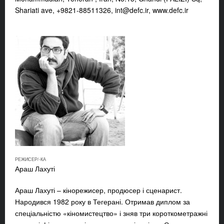
Shariati ave, +9821-88511326,
int@defc.ir
, www.defc.ir
РЕЖИСЕР/-КА
Араш Лахуті
Араш Лахуті – кінорежисер, продюсер і сценарист.
Народився 1982 року в Тегерані. Отримав диплом за
спеціальністю «кіномистецтво» і зняв три короткометражні