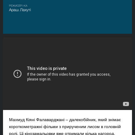
РЕЖИСЕР/-КА
Араш Лахуті
Махмуд Кіяні Фалаварджані – далекобійник, який знімає
короткометражні фільми з прирученим лисом в головній
ролі. Ці кінозамальовки вже отримали кілька нагород.