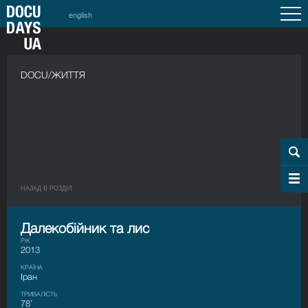
english
DOCU/ЖИТТЯ
НАЗАД В РОЗДIЛ
Далекобійник та лис
РІК
2013
КРАЇНА
Іран
ТРИВАЛІСТЬ
78’