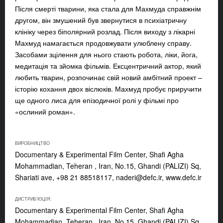
Після смерті тварини, яка стала для Махмуда справжнім
другом, він змушений був звернутися в психіатричну
клініку через біполярний розлад. Після виходу з лікарні
Махмуд намагається продовжувати улюблену справу.
Засобами зцілення для нього стають робота, ліки, йога,
медитація та зйомка фільмів. Ексцентричний актор, який
любить тварин, розпочинає свій новий амбітний проект –
історію кохання двох віслюків. Махмуд пробує приручити
ще одного лиса для епізодичної ролі у фільмі про
«ослиний роман».
ВИРОБНИЦТВО
Documentary & Experimental Film Center, Shafi Agha
Mohammadian, Teheran , Iran, No.15, Ghandi (PALIZI) Sq,
Shariati ave, +98 21 88518117,
naderi@defc.ir
, www.defc.ir
ДИСТРИБ'ЮЦІЯ:
Documentary & Experimental Film Center, Shafi Agha
Mohammadian, Teheran , Iran, No.15, Ghandi (PALIZI) Sq,