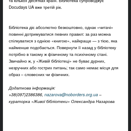
та кількох десятках країн. Бібліотека супроводжує
Docudays UA вже третій рік.
Бібліотека діє абсолютно безкоштовно, однак «читачі»
повинні дотримуватися певних правил: за раз можна
спілкуватися з однією «книгою», найкраще — з тією, яка
найменше подобається. Повернути її назад у бібліотеку
потрібно в такому ж фізичному та психічному стані.
Звичайно ж, у «Живій бібліотеці» не буває дурних,
незручних або гострих питань; так само немає місця для
образ – словесних чи фізичних.
Додаткова інформація:
+38(097)2386386,
nazarova@noborders.org.ua
–
кураторка «Живо
ї бібліотеки» Олександра Назарова