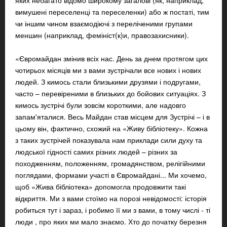
яких небагато відомо широкому загалові (як, наприклад,
вимушені переселенці та переселенки) або ж постаті, тим
чи іншим чином взаємодіючі з переліченими групами
меншин (наприклад, фемініст(к)и, правозахисники).
«Євромайдан змінив всіх нас. День за днем протягом цих
чотирьох місяців ми з вами зустрічали все нових і нових
людей. З кимось стали близькими друзями і подругами,
часто – перевіреними в близьких до бойових ситуаціях. З
кимось зустрічі були зовсім короткими, але надовго
запам'яталися. Весь Майдан став місцем для Зустрічі – і в
цьому він, фактично, схожий на «Живу бібліотеку». Кожна
з таких зустрічей показувала нам приклади сили духу та
людської гідності самих різних людей – різних за
походженням, положенням, громадянством, релігійними
поглядами, формами участі в Євромайдані... Ми хочемо,
щоб «Жива бібліотека» допомогла продовжити такі
відкриття. Ми з вами стоїмо на порозі невідомості: історія
робиться тут і зараз, і робимо її ми з вами, в тому числі - ті
люди , про яких ми мало знаємо. Хто до початку березня