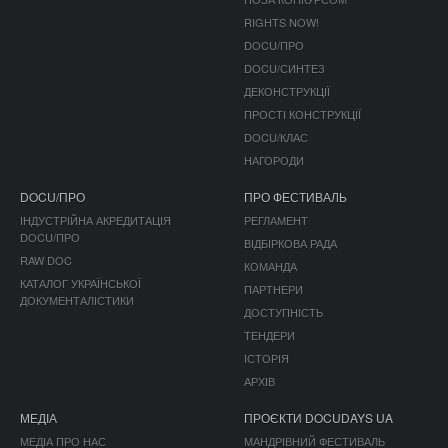
RIGHTS NOW!
DOCU/ПРО
DOCU/СИНТЕЗ
ДЕКОНСТРУКЦІЇ
ПРОСТІ КОНСТРУКЦІЇ
DOCU/КЛАС
НАГОРОДИ
DOCU/ПРО
ПРО ФЕСТИВАЛЬ
ІНДУСТРІЙНА АКРЕДИТАЦІЯ
РЕГЛАМЕНТ
DOCU/ПРО
ВІДБІРКОВА РАДА
RAW DOC
КОМАНДА
КАТАЛОГ УКРАЇНСЬКОЇ
ПАРТНЕРИ
ДОКУМЕНТАЛІСТИКИ
ДОСТУПНІСТЬ
ТЕНДЕРИ
ІСТОРІЯ
АРХІВ
МЕДІА
ПРОЄКТИ DOCUDAYS UA
МЕДІА ПРО НАС
МАНДРІВНИЙ ФЕСТИВАЛЬ