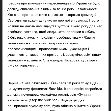
говорив про вимушених переселенців? В Україні не було
досвіду спілкування з ними за всі 23 роки незалежності.
Хто знав про те, як живе кримсько-татарська громада?
Сьогодні ми кожен день чуємо про неї в новинах. Проте
новини не дають нам відчуття зустрічі. Цього року для нас
особливо важливо, щоб люди, котрі прийшли в «Живу
бібліотеку», змогли приділити особливу увагу «Живим
книжками» – кримським татаркам і татарам,
правозахисницям і правозахисникам, учасницям і
учасникам антивоєнних протестів і, зрозуміло, всім іншим
книжкам» – коментує Олександра Назарова, кураторка
«Живої бібліотеки».
Перша «Жива бібліотека» з’явилася 13 років тому в Данії,
на музичному фестивалі Roskilde. Її концепцію розробила
данська неурядова молодіжна організація «Зупини
насильство» (Stop the Violence). Відтоді ця ідея
поширилася в усьому світі, була втілена в життя в Україні