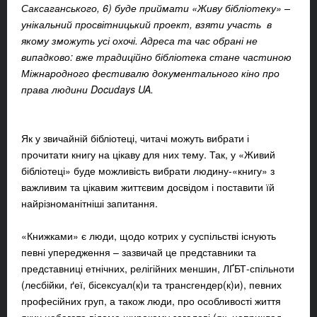
Саксаганського, 6
) буде приймати «Живу бібліотеку» –
унікальний просвітницький проект, взяти участь в
якому зможуть усі охочі. Адреса та час обрані не
випадково: вже традиційно бібліотека стане частиною
Міжнародного фестивалю документального кіно про
права людини
Docudays
UA
.
Як у звичайній бібліотеці, читачі можуть вибрати і
прочитати книгу на цікаву для них тему. Так, у «Живий
бібліотеці» буде можливість вибрати людину-«книгу» з
важливим та цікавим життєвим досвідом і поставити їй
найрізноманітніші запитання.
«Книжками» є люди, щодо котрих у суспільстві існують
певні упередження – зазвичай це представники та
представниці етнічних, релігійних меншин, ЛҐБТ-спільноти
(лесбійки, ґеї, бісексуал(к)и та трансгендер(к)и), певних
професійних груп, а також люди, про особливості життя