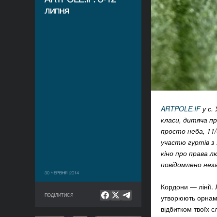
липня
ARTPOLE.IF
у с.
класи, дитяча пр
просто неба, 11/
участю гуртів з
кіно про права 
повідомлено нез
30 ЧЕРВНЯ 2014
Кордони — лінії. Л
ПОДІЛИТИСЯ
утворюють орнаме
відбитком твоїх сл