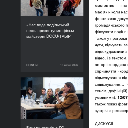
мистецтво — і не
має як ніколи на
фестивалю докум
«Нас веде подільський
громадянського 
пес»: презентуємо фільм
фіксувати події в
майстерні DOCU/ТАБІР
Також у програмі
чути, відчувати з
відеохудожники з 
відео, і з текст
автор і координа
НОВИНИ
13 липня 2026
13 липня 2026
НОВИНИ
сприйняття «корд
відмежування від 
співіснування… Г
Бути присутніми: ГО
сенсів, дефініці
«Докудейз» розпочинає
умовними).
12/07
інформаційну кампанію
про людей в окупації
також показ фраг
зустрічі з режисе
ДИСКУСІЇ
Бути присутніми: ГО