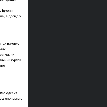
слідження
ве, а досвід у
нтах виконує
омих
ія чи, як
зичний гурток
агне
тиме одесит
від японського