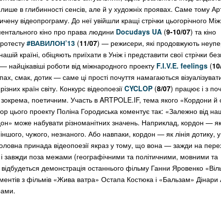
 лише в глибинності сенсів, але й у художніх проявах. Саме тому А
сичену відеопрограму. До неї увійшли кращі стрічки цьогорічного Мі
ентального кіно про права людини
Docudays UA
(
9-10/07
) та кіно
протесту
#ВАВИЛОН’13
(
11/07
) — режисери, які продовжують неуп
 нашій країні, обіцяють приїхати в Уніж і представити свої стрічки б
 — найцікавіші роботи від міжнародного проекту
F.I.V.E. feelings
(
10
апах, смак, дотик — саме ці прості почуття намагаються візуалізуват
різних країн світу. Конкурс відеопоезії
CYCLOP
(
8/07
) працює і з поч
ом, зокрема, поетичним. Участь в ARTPOLE.IF, тема якого «Кордони й
тор цього проекту Поліна Городиська коментує так: «Залежно від на
он» може набувати різноманітних значень. Наприклад, кордон — як
іншого, чужого, незнаного. Або навпаки, кордон — як лінія дотику, 
оловна принада відеопоезії якраз у тому, що вона — зажди на перех
й) і завжди поза межами (географічними та політичними, мовними та
відбудеться демонстрація останнього фільму Ганни Яровенко «Віль
ментів з фільмів «Жива ватра» Остапа Костюка і «Бальзам» Дінари 
рами.