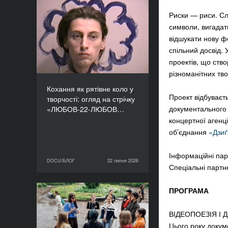
Кохання як рятівне коло
Риски — риси. Слі
у творчості: огляд на
символи, вигадат
стрічку «ЛЮБОВ-22-
відшукати нову ф
ЛЮБОВ» Єруна
спільний досвід.
Койманса
проектів, що ство
різноманітних тво
Кохання як рятівне коло у
Проект відбуваєт
творчості: огляд на стрічку
документального
«ЛЮБОВ-22-ЛЮБОВ…
концертної агенц
об’єднання
«Дзиґ
Інформаційні па
DOCU/БЛОГ
22 липня 2026
22 липня 2026
DOCU/БЛОГ
Спеціальні партн
ПРОГРАМА
«Нас веде подільський
пес»: презентуємо фільм
ВІДЕОПОЕЗІЯ І
майстерні DOCU/ТАБІР
Цього року докум