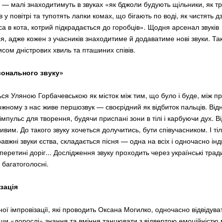
— малі знаходитимуть в звуках «як бджоли будують щільники, як тр
 у повітрі та тупотять лапки комах, що бігають по воді, як чистять дз
а в кота, котрий підкрадається до горобців». Щодня арсенал звуків
я, адже кожен з учасників знаходитиме й додаватиме нові звуки. Т
исом дністрових хвиль та пташиних співів.
сонального звуку»
ься Уляною Горбачевською як місток між тим, що було і буде, між пр
ожному з нас живе першозвук — своєрідний як відбиток пальців. Ві
мпульс для творення, будячи приспані зони в тілі і карбуючи дух. В
ивим. До такого звуку хочеться долучитись, бути співучасником. І ті
авжні звуки єства, складається пісня — одна на всіх і одночасно ін
перетині доріг... Дослідження звуку проходить через українські традиц
, багатоголосні.
зація
ї імпровізації, які проводить Оксана Могилко, одночасно відвідуват
ши «дорослі» знання та вміння танцювати з відвертою емоційніст