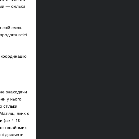
ми — скільки
 свій смак.
продовж всієї
, координацію
 не знаходячи
они у нього
о стільки
 Матіяш, яких є
и (вік 4-10
огою знайомих
тні дзижчати-