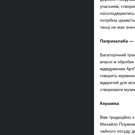
учасників, створи
насолоджуватись
потрібна цікавіст
танці не має зна
Паприкалаба — In
Багаторічний тра
власні ж обробки
відвідувачам Арт
говорить керівни
відкритий для всі
створювати музик
Кераміка
Вже традиційно з
Михайло Плужник.
чайного посуду до