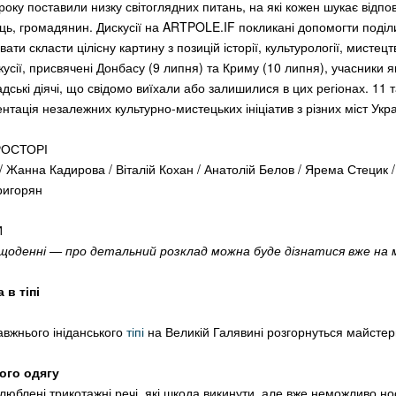
року поставили низку світоглядних питань, на які кожен шукає відпов
ець, громадянин. Дискусії на ARTPOLE.IF покликані допомогти поді
ати скласти цілісну картину з позицій історії, культурології, мистецт
усії, присвячені Донбасу (9 липня) та Криму (10 липня), учасники я
дські діячі, що свідомо виїхали або залишилися в цих регіонах. 11 
нтація незалежних культурно-мистецьких ініціатив з різних міст Укра
РОСТОРІ
 Жанна Кадирова / Віталій Кохан / Анатолій Белов / Ярема Стецик 
Григорян
И
щоденні — про детальний розклад можна буде дізнатися вже на мі
 в тіпі
авжнього ініданського
тіпі
на Великій Галявині розгорнуться майстерн
ого одягу
улюблені трикотажні речі, які шкода викинути, але вже неможливо но