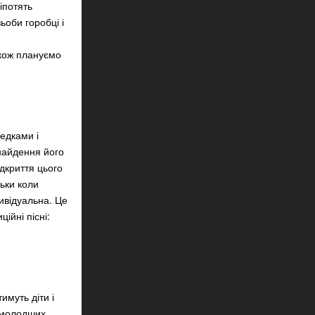
іпотять
ьоби горобці і
акож плануємо
едками і
днайдення його
ідкриття цього
льки коли
дивідуальна. Це
ійні пісні:
имуть діти і
ю молодших