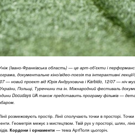
 Уніж (Івано-Франківська область) — це арт-об’єкти і перформан
ограма, документальне кіно/відео-поезія та інтерактивні лекції/д
07 — новий проект від Юрія Андруховича і Karbido, 12/07 — ніч му
 України, Польщі, Туреччини та ін. Міжнародний фестиваль доку
людини Docudays UA також представить програму фільмів — дет
абаром.
інії розмежовують простір. Лінії сполучають точки в просторі. Точки і
нти. Геометрія межує з мистецтвом. Твій рух у просторі, шлях, ліні
ідів.
Кордони і орнаменти
— тема АртПоля цьогоріч.