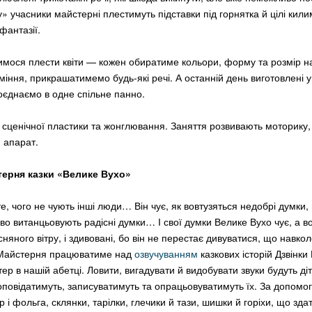
» учасники майстерні плестимуть підставки під горнятка й цілі кили
фантазії.
имося плести квіти — кожен обиратиме кольори, форму та розмір на
іння, прикрашатимемо будь-які речі. А останній день виготовлені у
поєднаємо в одне спільне панно.
и
 сценічної пластики та жонглювання. Заняття розвивають моторику
 апарат.
терня казки «Велике Вухо»
е, чого не чують інші люди… Він чує, як вовтузяться недобрі думки,
аво витанцьовують радісні думки… І свої думки Велике Вухо чує, а в
есняного вітру, і здивовані, бо він не перестає дивуватися, що навкол
.. Майстерня працюватиме над
озвучуванням
казкових історій Дзвінки
ітер в нашій абетці. Ловити, вигадувати й видобувати звуки будуть діт
і оповідатимуть, записуватимуть та опрацьовуватимуть їх. За допом
 і фольга, склянки, тарілки, глечики й тази, шишки й горіхи, що зда