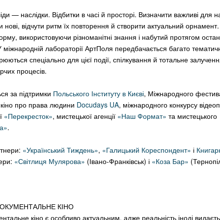
ди — наслідки. Відбитки в часі й просторі. Визначити важливі для н
и нові, відчути ритм їх повторення й створити актуальний орнамент
орму, використовуючи різноманітні знання і набутий протягом остан
 У міжнародній лабораторії АртПоля передбачається багато тематич
рюються спеціально для цієї події, спілкування й тотальне залученн
рчих процесів.
ься за підтримки
Польського Інституту в Києві
, Міжнародного фести
 кіно про права людини
Docudays UA
, міжнародного конкурсу відеоп
ії
«Перекресток»
, мистецької агенції
«Наш Формат»
та мистецького
а»
.
ртнери:
«Український Тиждень»
,
«Галицький Кореспондент»
і
Книгар
ери:
«Світлиця Мулярова»
(Івано-Франківськ) і
«Коза Бар»
(Тернопіл
 ДОКУМЕНТАЛЬНЕ КІНО
ентальне кіно є особливо актуальним, адже реальність іноді видаєт