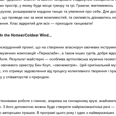
мо простір, у якому буде місце гумору та грі. Граючи, вчитимемось
 рухом, розширювати кордони танцю та уявлення про себе. Для до
ь, що проведе нас за межі можливостей, та сміливість дізнаватись но
чення. Клас відкритий для всіх — приходьте танцювати!
 the Hottest/Coldest Wind...
нскордонний проект, що на створених власноруч овочевих інструме
 музичних композицій «Перкалаби», а також інших гуртів, добре від
Поля. Результат майстерні — особлива артполівська музична геометр
к овочевого оркестру Бен Коуп, «овочеметрія». Цей оригінальний му
х, хто отримує задоволення від процесу колективного творення і пр
у у співавторстві з природою.
 техніками роботи з глиною, зокрема на гончарному крузі, знайоми
 З його допомогою можна буде створити найрізноманітніші речі — 
 авторських іграшок. В програмі цього року і один з найвиразніших