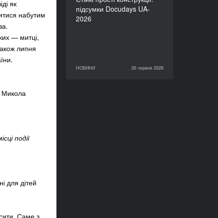
іді як
підсумки Docudays UA-
литися набутим
2026
ва.
ких — митці,
також липня
їни.
НОВИНИ
26 червня 2026
26 червня 2026
НОВИНИ
/ Микола
сці події
і для дітей
сити. Саме з