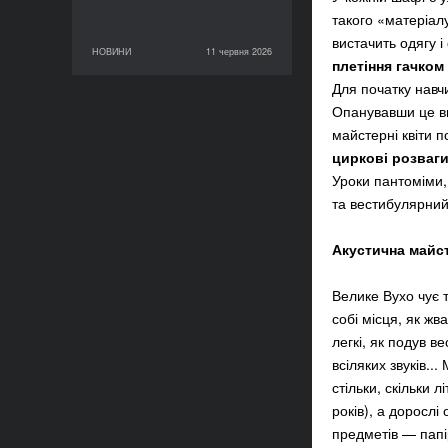
такого «матеріалу
вистачить одягу і 
НОВИНИ
11 червня 2026
11 червня 2026
НОВИНИ
плетіння гачком
Для початку навч
Опанувавши це вм
майстерні квіти 
циркові розваг
Уроки пантоміми,
та вестибулярний
Акустична майс
Велике Вухо чує т
собі місця, як жв
легкі, як подув в
всіляких звуків.
стільки, скільки л
років), а доросл
предметів — папір