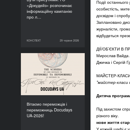
Події останнього 
«Докудейз» розпочинає
особистість, мит
інформаційну кампанію
досвідом і спробув
про л…
Заплановано диск
журналісти, грома
відбудеться презе
КОНСПЕКТ
29 червня 2026
29 червня 2026
КОНСПЕКТ
ДІЇ/ОБ’ЄКТИ В П
Мирослав Вайда /
Вітаємо переможців і
Джичка і Сергій 
переможниць Docudays
UA-2026!
МАЙСТЕР-КЛАС
*майстер-класи 
Дитяча програма
Вітаємо переможців і
Під захистом спр
переможниць Docudays
UA-2026!
різного віку.
нове життя стар
У кожній шафі є 