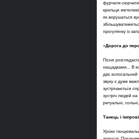
фурчати-сюрчати 
крильця метеликів
як ворушаться вус
збільшуватиметьс
прогулянку із зап
«Дорога до пер
Пісня розглядаєт
нащадками... В к
дає колосальний і
звуку є дуже важл
зустрічаються спр
зустріч людей на 
ритуальні, сольні
Танець і імпрові
Уроки танцювально
дорослі. Поєднав