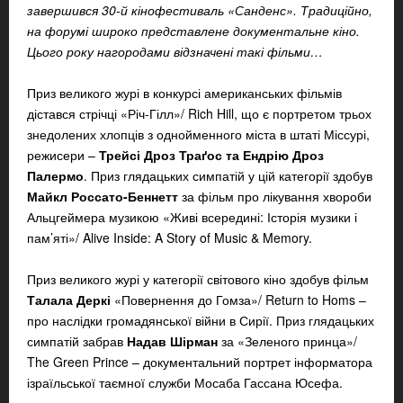
завершився 30-й кінофестиваль «Санденс». Традиційно,
на форумі широко представлене документальне кіно.
Цього року нагородами відзначені такі фільми…
Приз великого журі в конкурсі американських фільмів
дістався стрічці «Річ-Гілл»/ Rich Hill, що є портретом трьох
знедолених хлопців з однойменного міста в штаті Міссурі,
режисери –
Трейсі Дроз Траґос та Ендрію Дроз
Палермо
. Приз глядацьких симпатій у цій категорії здобув
Майкл Россато-Беннетт
за фільм про лікування хвороби
Альцгеймера музикою «Живі всередині: Історія музики і
пам’яті»/ Alive Inside: A Story of Music & Memory.
Приз великого журі у категорії світового кіно здобув фільм
Талала Деркі
«Повернення до Гомза»/ Return to Homs –
про наслідки громадянської війни в Сирії. Приз глядацьких
симпатій забрав
Надав Шірман
за «Зеленого принца»/
The Green Prince – документальний портрет інформатора
ізраїльської таємної служби Мосаба Гассана Юсефа.