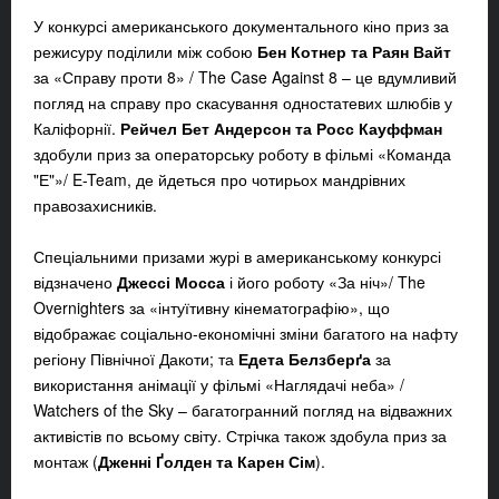
У конкурсі американського документального кіно приз за
режисуру поділили між собою
Бен Котнер та Раян Вайт
за «Справу проти 8» / The Case Against 8 – це вдумливий
погляд на справу про скасування одностатевих шлюбів у
Каліфорнії.
Рейчел Бет Андерсон та Росс Кауффман
здобули приз за операторську роботу в фільмі «Команда
"Е"»/ E-Team, де йдеться про чотирьох мандрівних
правозахисників.
Спеціальними призами журі в американському конкурсі
відзначено
Джессі Мосса
і його роботу «За ніч»/ The
Overnighters за «інтуїтивну кінематографію», що
відображає соціально-економічні зміни багатого на нафту
регіону Північної Дакоти; та
Едета Белзберґа
за
використання анімації у фільмі «Наглядачі неба» /
Watchers of the Sky – багатогранний погляд на відважних
активістів по всьому світу. Стрічка також здобула приз за
монтаж (
Дженні Ґолден та Карен Сім
).