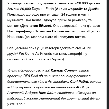
У конкурсі світового документального кіно «20.000 днів на
Землі»/ 20,000 Days on Earth (
Айейн Форсайт та Джейн
Поллард
), що веде про вигадані 24 години в житті
музиканта Ніка Кейва, здобула призи за режисеру та
монтаж (
Джонатан Еймос
). Операторський приз дістався
Ніні Барнфелд і Томасові Балмесові
за фільм «Щастя»/
Happiness (режисером якого він виступив також).
Спеціальний приз у цій категорії здобув фільм «Ніби
друзі»/ We Come As Friends «за кінематографічну
сміливість» (реж.
Г’юберт Саупер
).
Члени міжнародного журі:
Каспар Соннен
, автор
проекту IDFA DocLab на Міжнародному фестивалі
документального кіно в Амстердамі;
Салі Райлі
, голова
відділу туземних програм на телеканалі ABC1 ув
Австралії;
Андреа Нікс Файн
, володарка «Оскара» за
найкращий короткометражний документальний фільм
у 2013 році.