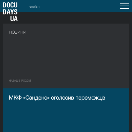
english
НОВИНИ
НАЗАД В РОЗДIЛ
МКФ «Санденс» оголосив переможців