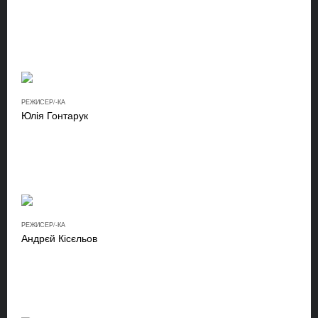
РЕЖИСЕР/-КА
Юлія Гонтарук
РЕЖИСЕР/-КА
Андрєй Кісєльов