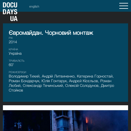
english
Євромайдан. Чорновий монтаж
РІК
2014
КРАЇНА
Україна
ТРИВАЛІСТЬ
60’
РЕЖИСЕР(К)И
Володимир Тихий, Андрій Литвиненко, Катерина Горностай,
Роман Бондарчук, Юлія Гонтарук, Андрєй Кісєльов, Роман
Любий, Олександр Течинський, Олексій Солодунов, Дмитро
Стойков