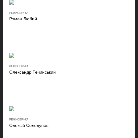
РЕЖИСЕР/-КА
Роман Любий
РЕЖИСЕР/-КА
Олександр Течинський
РЕЖИСЕР/-КА
Олексій Солодунов