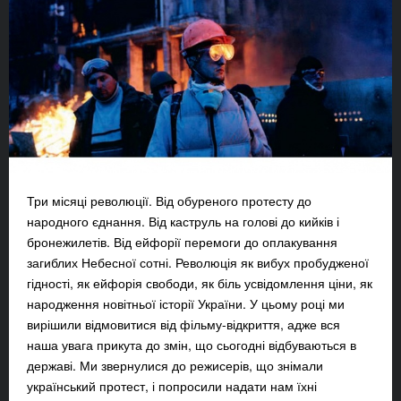
Три місяці революції. Від обуреного протесту до
народного єднання. Від каструль на голові до кийків і
бронежилетів. Від ейфорії перемоги до оплакування
загиблих Небесної сотні. Революція як вибух пробудженої
гідності, як ейфорія свободи, як біль усвідомлення ціни, як
народження новітньої історії України. У цьому році ми
вирішили відмовитися від фільму-відкриття, адже вся
наша увага прикута до змін, що сьогодні відбуваються в
державі. Ми звернулися до режисерів, що знімали
український протест, і попросили надати нам їхні