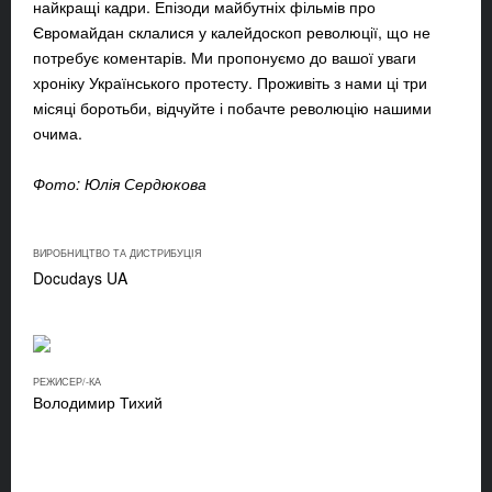
найкращі кадри. Епізоди майбутніх фільмів про
Євромайдан склалися у калейдоскоп революції, що не
потребує коментарів. Ми пропонуємо до вашої уваги
хроніку Українського протесту. Проживіть з нами ці три
місяці боротьби, відчуйте і побачте революцію нашими
очима.
Фото: Юлія Сердюкова
ВИРОБНИЦТВО ТА ДИСТРИБУЦІЯ
Docudays UA
РЕЖИСЕР/-КА
Володимир Тихий