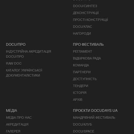
DOCU/СИНТЕЗ
ДЕКОНСТРУКЦІЇ
ПРОСТІ КОНСТРУКЦІЇ
DOCU/КЛАС
НАГОРОДИ
DOCU/ПРО
ПРО ФЕСТИВАЛЬ
ІНДУСТРІЙНА АКРЕДИТАЦІЯ
РЕГЛАМЕНТ
DOCU/ПРО
ВІДБІРКОВА РАДА
RAW DOC
КОМАНДА
КАТАЛОГ УКРАЇНСЬКОЇ
ПАРТНЕРИ
ДОКУМЕНТАЛІСТИКИ
ДОСТУПНІСТЬ
ТЕНДЕРИ
ІСТОРІЯ
АРХІВ
МЕДІА
ПРОЄКТИ DOCUDAYS UA
МЕДІА ПРО НАС
МАНДРІВНИЙ ФЕСТИВАЛЬ
АКРЕДИТАЦІЯ
DOCU/КЛУБ
ГАЛЕРЕЯ
DOCU/SPACE