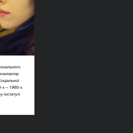
ціонального
рганізатор
Соціальної
-х – 1960-х
 інституті