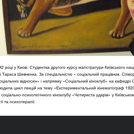
 році у Києві. Студентка другого курсу магістратури Київського на
і Тараса Шевченка. За спеціальністю – соціальний працівник. Співо
соціальних відносин» і напрямку «Соціальний кіноклуб» на кафедрі 
одила цикл лекцій на тему «Експериментальний кінематограф 1920
 соціально-психологічного кіноклубу «Чотириста ударів» у Київському
ії та психотерапії.