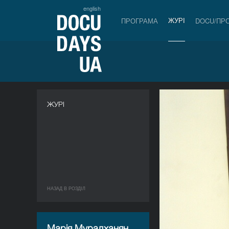
english
ЖУРІ
ПРОГРАМА
DOCU/ПР
ЖУРІ
НАЗАД В РОЗДIЛ
Марія Мурадханян