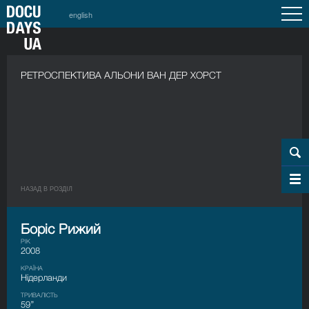
english
РЕТРОСПЕКТИВА АЛЬОНИ ВАН ДЕР ХОРСТ
НАЗАД В РОЗДIЛ
Боріс Рижий
РІК
2008
КРАЇНА
Нідерланди
ТРИВАЛІСТЬ
59’’