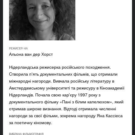
РЕЖИСЕР/-КА
Альона ван дер Хорст
Нідерландська режисерка російського походження.
Cтворила п'ять документальних фільмів, що отримали
міжнародні нагороди. Вивчала російську літературу в
Амстердамському університеті та режисуру в Кіноакадемії
Нідерландів. Почала свою кар'єру 1997 року з
документального фільму «Пані з білим капелюхом», який
отримав широке визнання. Відтоді отримала численні
нагороди за свої фільми, зокрема нагороду Яна Кассіеса
за поетичну кіномову.
ВИБРАНА ФІЛЬМОГРАФІЯ