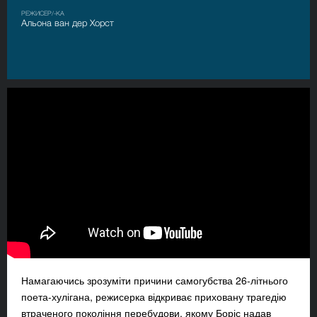
РЕЖИСЕР/-КА
Альона ван дер Хорст
Намагаючись зрозуміти причини самогубства 26-літнього
поета-хулігана, режисерка відкриває приховану трагедію
втраченого покоління перебудови, якому Боріс надав