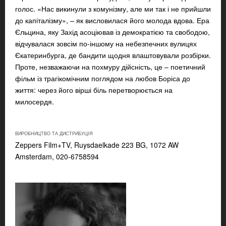
голос. «Нас викинули з комунізму, але ми так і не прийшли
до капіталізму», – як висловилася його молода вдова. Ера
Єльцина, яку Захід асоціював із демократією та свободою,
відчувалася зовсім по-іншому на небезпечних вулицях
Єкатеринбурга, де бандити щодня влаштовували розбірки.
Проте, незважаючи на похмуру дійсність, це – поетичний
фільм із трагікомічним поглядом на любов Боріса до
життя: через його вірші біль перетворюється на
милосердя.
ВИРОБНИЦТВО ТА ДИСТРИБУЦІЯ
Zeppers Film+TV, Ruysdaelkade 223 BG, 1072 AW
Amsterdam, 020-6758594