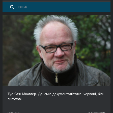
Туе Стін Мюллер. Данська документалістика: червоні, білі,
вибухові
DOCU/КЛАС
26 березня 2016