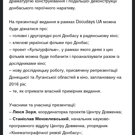
драматургію конструювання і подальшої деконструкції
донбаського героїчного наративу.
На презентації видання в рамках Docudays UA можна
буде дізнатися про:
– головні і другорядні ролі Донбасу в радянському кіно;
– ключові українські фільми про Донбас;
– проект «Культурфільм», у рамках якого деякі з цих
фільмів можна буде побачити і проаналізувати разом із
дослідниками кіно;
– нову дослідницьку роботу, присвячену репрезентації
Донецької та Луганської областей в кіно, заплановану на
2016 рік;
– те, як отримати власний примірник видання.
Учасники та учасниці презентації:
–
Люся Зоря
, координаторка проектів Центру Довженка;
–
Станіслав Мензелевський
, начальник науково-
програмного відділу Центру Довженка, упорядник
«Кінематографічної ревізії Донбасу»;