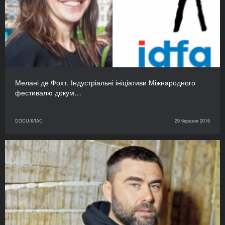
Мелані де Фохт. Індустріальні ініціативи Міжнародного
фестивалю докум…
DOCU/КЛАС
29 березня 2016