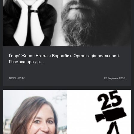
Ґеорґ Жено і Наталія Ворожбит. Організація реальності.
Розмова про до…
DOCU/КЛАС
28 березня 2016