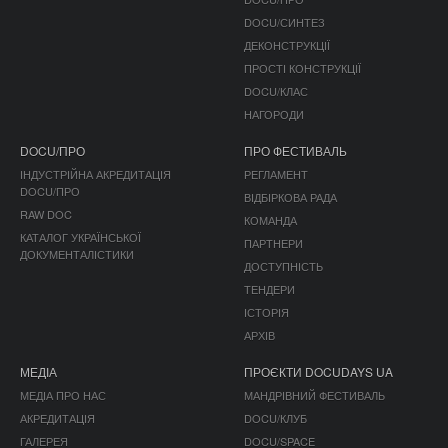
DOCU/СИНТЕЗ
ДЕКОНСТРУКЦІЇ
ПРОСТІ КОНСТРУКЦІЇ
DOCU/КЛАС
НАГОРОДИ
DOCU/ПРО
ПРО ФЕСТИВАЛЬ
ІНДУСТРІЙНА АКРЕДИТАЦІЯ
РЕГЛАМЕНТ
DOCU/ПРО
ВІДБІРКОВА РАДА
RAW DOC
КОМАНДА
КАТАЛОГ УКРАЇНСЬКОЇ
ПАРТНЕРИ
ДОКУМЕНТАЛІСТИКИ
ДОСТУПНІСТЬ
ТЕНДЕРИ
ІСТОРІЯ
АРХІВ
МЕДІА
ПРОЄКТИ DOCUDAYS UA
МЕДІА ПРО НАС
МАНДРІВНИЙ ФЕСТИВАЛЬ
АКРЕДИТАЦІЯ
DOCU/КЛУБ
ГАЛЕРЕЯ
DOCU/SPACE