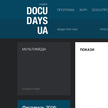
english
ПРОГРАМА
ЖУРІ
DOCU/ПР
МЕДІА ПРО НАС
ПРЕС
МУЛЬТИМЕДІА
ПОКАЗИ
НАЗАД В РОЗДIЛ
Фестиваль 2016: