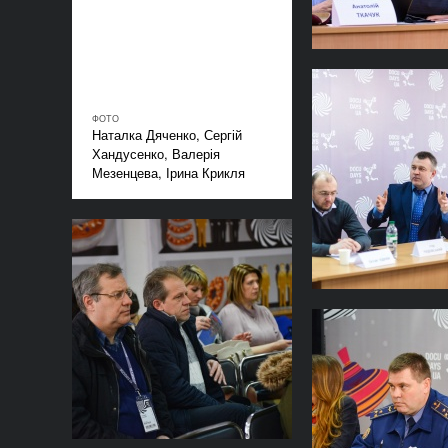
ФОТО
Наталка Дяченко, Сергій
Хандусенко, Валерія
Мезенцева, Ірина Крикля