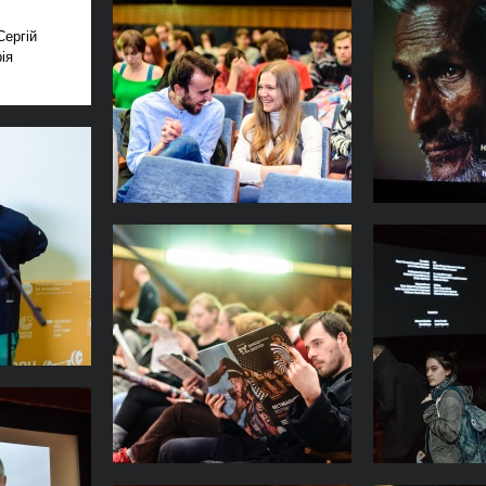
Сергій
ія