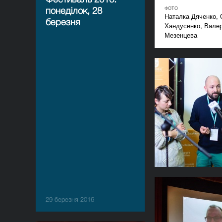
понеділок, 28
ФОТО
Наталка Дяченко, 
березня
Хандусенко, Валер
Мезенцева
29 березня 2016