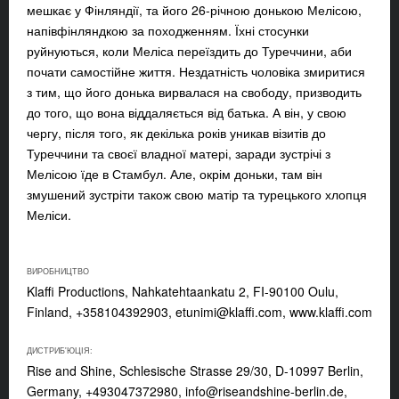
мешкає у Фінляндії, та його 26-річною донькою Мелісою,
напівфінляндкою за походженням. Їхні стосунки
руйнуються, коли Меліса переїздить до Туреччини, аби
почати самостійне життя. Нездатність чоловіка змиритися
з тим, що його донька вирвалася на свободу, призводить
до того, що вона віддаляється від батька. А він, у свою
чергу, після того, як декілька років уникав візитів до
Туреччини та своєї владної матері, заради зустрічі з
Мелісою їде в Стамбул. Але, окрім доньки, там він
змушений зустріти також свою матір та турецького хлопця
Меліси.
ВИРОБНИЦТВО
Klaffi Productions, Nahkatehtaankatu 2, FI-90100 Oulu,
Finland, +358104392903,
etunimi@klaffi.com
, www.klaffi.com
ДИСТРИБ'ЮЦІЯ:
Rise and Shine, Schlesische Strasse 29/30, D-10997 Berlin,
Germany, +493047372980,
info@riseandshine-berlin.de
,