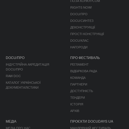
ПОЗА КОНКУРСОМ
RIGHTS NOW!
DOCU/ПРО
DOCU/СИНТЕЗ
ДЕКОНСТРУКЦІЇ
ПРОСТІ КОНСТРУКЦІЇ
DOCU/КЛАС
НАГОРОДИ
DOCU/ПРО
ПРО ФЕСТИВАЛЬ
ІНДУСТРІЙНА АКРЕДИТАЦІЯ
РЕГЛАМЕНТ
DOCU/ПРО
ВІДБІРКОВА РАДА
RAW DOC
КОМАНДА
КАТАЛОГ УКРАЇНСЬКОЇ
ПАРТНЕРИ
ДОКУМЕНТАЛІСТИКИ
ДОСТУПНІСТЬ
ТЕНДЕРИ
ІСТОРІЯ
АРХІВ
МЕДІА
ПРОЄКТИ DOCUDAYS UA
МЕДІА ПРО НАС
МАНДРІВНИЙ ФЕСТИВАЛЬ