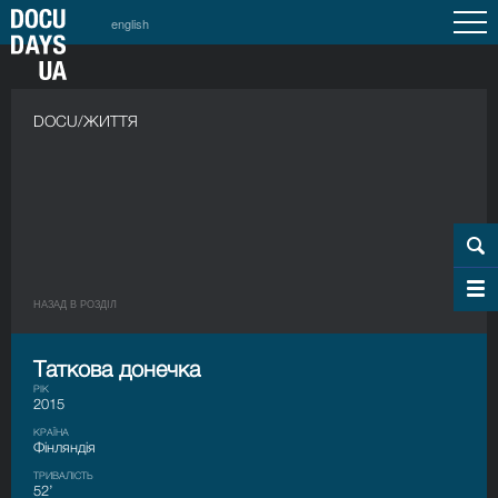
english
DOCU/ЖИТТЯ
НАЗАД В РОЗДIЛ
Таткова донечка
РІК
2015
КРАЇНА
Фінляндія
ТРИВАЛІСТЬ
52’