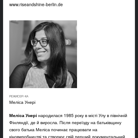
www.riseandshine-berlin.de
РЕЖИСЕР/-КА
Меліса Унері
Меліса Унері
народилася 1985 року в місті Улу в північній
Фінляндії, де й виросла. Після переїзду на батьківщину
свого батька Меліса починає працювати на
кіновиробництві та створює свій перший документальний