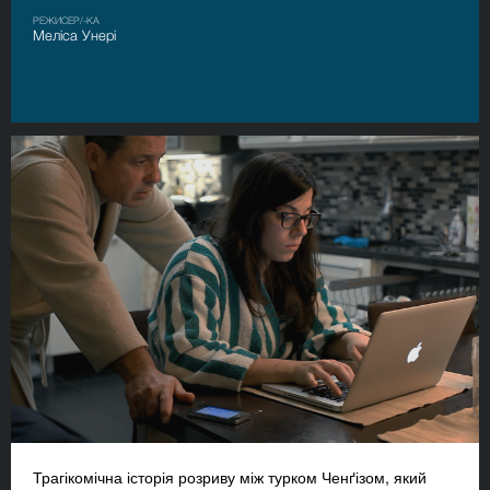
РЕЖИСЕР/-КА
Меліса Унері
Трагікомічна історія розриву між турком Ченґізом, який