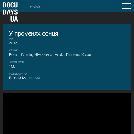
english
У променях сонця
РІК
2015
КРАЇНА
Росія, Латвія, Німеччина, Чехія, Північна Корея
ТРИВАЛІСТЬ
106’
РЕЖИСЕР/-КА
Віталій Манський