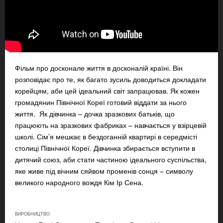
Фільм про досконале життя в досконалій країні. Він
розповідає про те, як багато зусиль доводиться докладати
корейцям, аби цей ідеальний світ запрацював. Як кожен
громадянин Північної Кореї готовий віддати за нього
життя. Як дівчинка – дочка зразкових батьків, що
працюють на зразкових фабриках – навчається у взірцевій
школі. Сім’я мешкає в бездоганній квартирі в середмісті
столиці Північної Кореї. Дівчинка збирається вступити в
дитячий союз, аби стати частиною ідеального суспільства,
яке живе під вічним сяйвом променів сонця – символу
великого народного вождя Кім Ір Сена.
ВИРОБНИЦТВО