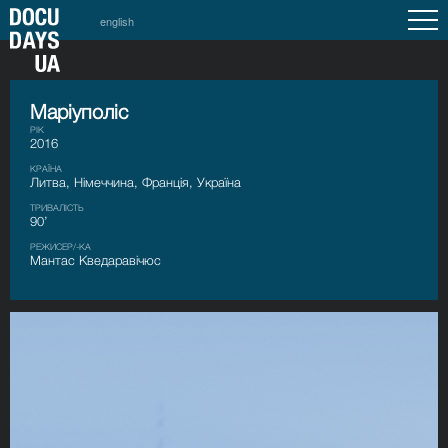
english
Маріуполіс
РІК
2016
КРАЇНА
Литва, Німеччина, Франція, Україна
ТРИВАЛІСТЬ
90’
РЕЖИСЕР/-КА
Мантас Кведаравічюс