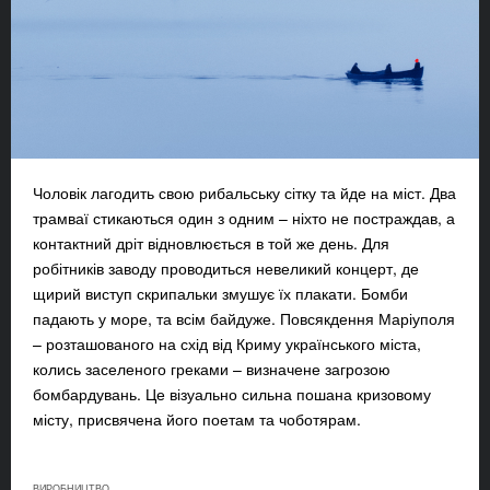
Чоловік лагодить свою рибальську сітку та йде на міст. Два
трамваї стикаються один з одним – ніхто не постраждав, а
контактний дріт відновлюється в той же день. Для
робітників заводу проводиться невеликий концерт, де
щирий виступ скрипальки змушує їх плакати. Бомби
падають у море, та всім байдуже. Повсякдення Маріуполя
– розташованого на схід від Криму українського міста,
колись заселеного греками – визначене загрозою
бомбардувань. Це візуально сильна пошана кризовому
місту, присвячена його поетам та чоботярам.
ВИРОБНИЦТВО