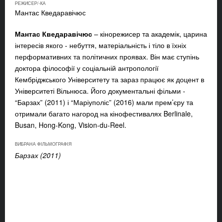
РЕЖИСЕР/-КА
Мантас Кведаравічюс
Мантас Кведаравічюс
– кінорежисер та академік, царина
інтересів якого - небуття, матеріальність і тіло в їхніх
перформативних та політичних проявах. Він має ступінь
доктора філософії у соціальній антропології
Кембріджського Університету та зараз працює як доцент в
Університеті Вільнюса. Його документальні фільми -
“Барзах” (2011) і “Маріуполіс” (2016) мали прем’єру та
отримали багато нагород на кінофестивалях Berlinale,
Busan, Hong-Kong, Vision-du-Reel.
ВИБРАНА ФІЛЬМОГРАФІЯ
Барзах (2011)