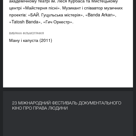
академічному театрі ім. Леся Курбаса та Мистецькому
центрі «Майстерня пісні». Музикант і співавтор музичних
проектів: «БАЙ. Гуцульська містерія», «Banda Arkan»,
«Tatosh Banda», «Гич Оркестр».
ВИБРАНА ФІЛЬМОГРАФІЯ
Ману і капуста (2011)
23 МІЖНАРОДНИЙ ФЕСТИВАЛЬ ДОКУМЕНТАЛЬНОГО
КІНО ПРО ПРАВА ЛЮДИНИ