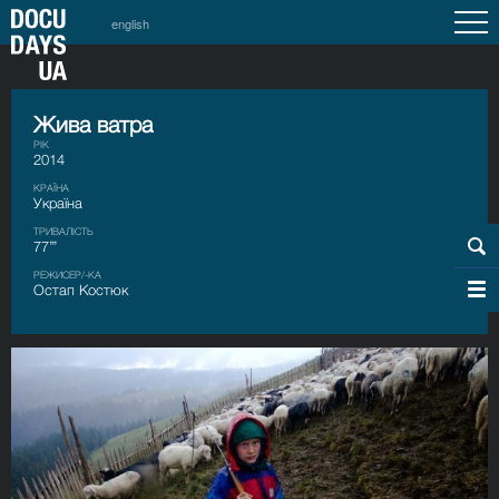
english
Жива ватра
РІК
2014
КРАЇНА
Україна
ТРИВАЛІСТЬ
77’’’
РЕЖИСЕР/-КА
Остап Костюк