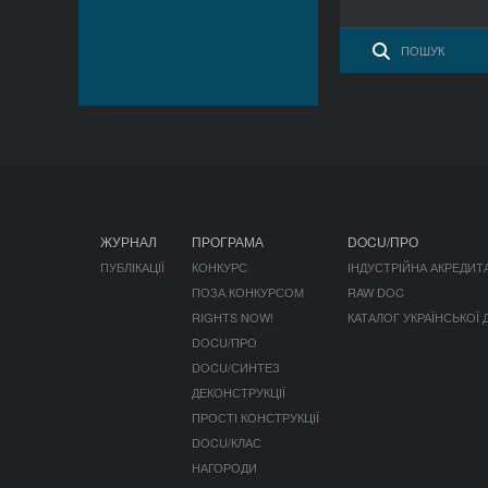
ЖУРНАЛ
ПРОГРАМА
DOCU/ПРО
ПУБЛІКАЦІЇ
КОНКУРС
ІНДУСТРІЙНА АКРЕДИТ
ПОЗА КОНКУРСОМ
RAW DOC
RIGHTS NOW!
КАТАЛОГ УКРАЇНСЬКОЇ
DOCU/ПРО
DOCU/СИНТЕЗ
ДЕКОНСТРУКЦІЇ
ПРОСТІ КОНСТРУКЦІЇ
DOCU/КЛАС
НАГОРОДИ