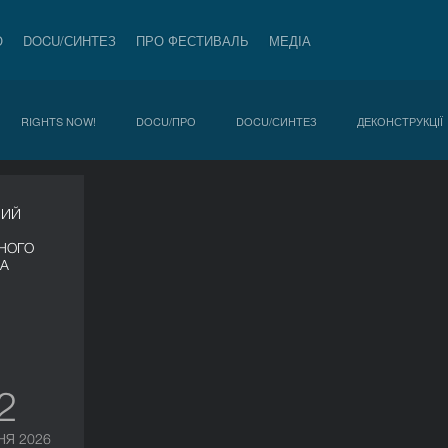
О
DOCU/СИНТЕЗ
ПРО ФЕСТИВАЛЬ
МЕДІА
RIGHTS NOW!
DOCU/ПРО
DOCU/СИНТЕЗ
ДЕКОНСТРУКЦІЇ
НИЙ
НОГО
ВА
12
НЯ 2026