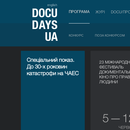
english
ПРОГРАМА
ЖУРІ
DOCU/ПР
КОНКУРС
ПОЗА КОНКУРСОМ
Спеціальний показ.
23 МІЖНАРОД
До 30-х роковин
ФЕСТИВАЛЬ
ДОКУМЕНТАЛЬ
катастрофи на ЧАЕС
КІНО ПРО ПРА
ЛЮДИНИ
5 — 
ЧЕРВ